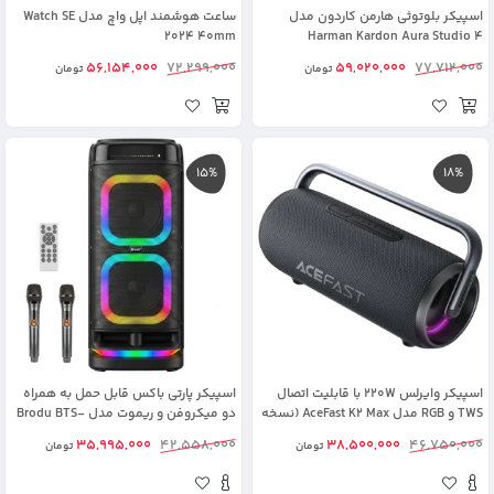
اسپیکر بلوتوثی هارمن کاردون مدل
ساعت هوشمند اپل واچ مدل Watch SE
2024 40mm
Harman Kardon Aura Studio 4
56,154,000
72,299,000
59,020,000
77,712,000
تومان
تومان
15%
18%
اسپیکر وایرلس 220W با قابلیت اتصال
اسپیکر پارتی باکس قابل حمل به همراه
TWS و RGB مدل AceFast K2 Max (نسخه
دو میکروفن و ریموت مدل Brodu BTS-
اورجینال + گارانتی شرکتی)
2121
35,995,000
42,558,000
38,500,000
46,750,000
تومان
تومان