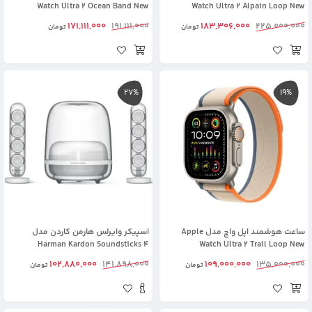
Watch Ultra 2 Ocean Band New
Watch Ultra 2 Alpain Loop New
171,111,000
191,111,000
183,306,000
225,000,000
تومان
تومان
27%
19%
ساعت هوشمند اپل واچ مدل Apple
اسپیکر وایرلس هارمن کاردن مدل
Harman Kardon Soundsticks 4
Watch Ultra 2 Trail Loop New
102,880,000
141,898,000
109,000,000
135,000,000
تومان
تومان