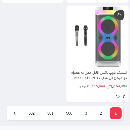
19%
اسپیکر پارتی باکس قابل حمل به همراه
دو میکروفن مدل Brodu BTS-2407
31,995,000
39,550,000
تومان
502
501
500
3
2
1