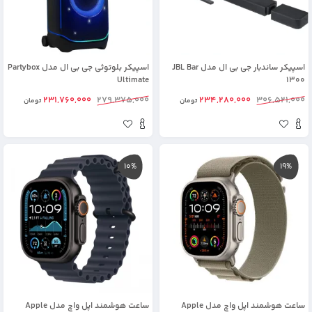
اسپیکر ساندبار جی بی ال مدل JBL Bar
اسپیکر بلوتوثی جی بی ال مدل Partybox
Ultimate
1300
231,760,000
279,375,000
234,280,000
306,521,000
تومان
تومان
10%
19%
ساعت هوشمند اپل واچ مدل Apple
ساعت هوشمند اپل واچ مدل Apple