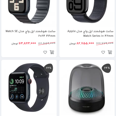
ساعت هوشمند اپل واچ مدل Apple
ساعت هوشمند اپل واچ مدل Watch SE
2024 44mm
Watch Series 10 42mm
63,823,000
80,559,000
82,755,000
100,679,000
تومان
تومان
22%
24%