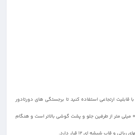
جه با قابلیت ارتجاعی استفاده کنید تا برجستگی های دورتادور
دور تا دور قاب رنگی شیائومی 12 و 12 ایکس و 12 ایکس مدل سیلیکونی صددرصد خالص ، از جنس سیلیکون نرم میباشد که 0.4 میلی متر از طرفین جلو و پشت گوشی بالاتر است و هنگام
 قاب شیشه ای 12 قرار دارد.