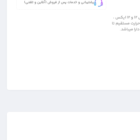
پشتیبانی و خدمات پس از فروش (آنلاین و تلفنی)
کاور صددرصد اصلی و پاک کنی مدل سیلیکونی (پک پلمپ) برای گوشی شیائومی 12 و 12 ایکس ،
 تست جوهر ، حرارت مستقیم تا