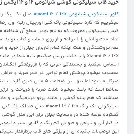
خرید قاب سیلیکونی گوشی شیائومی 12 و 12 ایکس زیر بسته تک رنگ :
کاور سیلیکونی شیائومی Xiaomi 12 / 12X
مدل تک رنگ زیر 
میگوییم که گارد سیلیکونی پاک کنی اورجینال رتبه اول رضایت
کیس سیلیکونی معروف که به نرم بودن سطح آن شناخته میشود ،
هم فروشندگان و علت اینکه تمام کاربران جیتل از خرید و
Xiaomi 12 / 12X را با دقت بررسی میکنیم تا ب
احساس میکنید و چسبندگی خوبی که با فرورفتگی انگشتان در
محسوب میشود.پوشش تمام نواحی در خطر ضربه و خراش مانند
محافظ است که باعث میشود شدت ضربه را دریافت و انرژی آن
میباشند که هم بدنه گوشی را مانند پرقو دربرمیگیرند و م
سیلیکونی تک رنگ  12 / 12X
گسترده عرضه شده در وبسایت جیتل برای این مدل گوشی شام
در کنار آبی و نارنجی و صورتی کم رنگ و گلبهی سیر و لیم