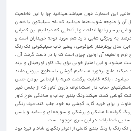
نبی این اسمارت فون میباشد.میدانید چرا با این قاطعیت
یل آن را متوجه شوید.حتما میدانید که نام سیلیکون یا همان
 بر سر زبانها انداخت و از آنجایی که میدانیم این کمپانی
 محصولاتش را با برنامه و از روی حساب و کتاب تولید میکند ، کنجکاو شده ایم تا بدانیم کاور سیلیکونی اصل با خلوص 99 درصد چه ویژگی هایی دارد هم مورد توجه خریداران است و
این مدل پرطرفدار شیائومی ، یعنی قاب سیلیکونی تک رنگ
یم.سطح نرم و لطیف آن اولین چیزی است که با در دست گرفت آن ،
میشود و این امتیاز خوبی برای یک کاور اورجینال و برند
 میکند مانع برخورد مستقیم گوشی با سطوح بیرونی مانند
یائومی 12 و 12 ایکس نیست که باعث ضربه پذیری آن میشود ، بلکه قابلیت برگشت ضربه یا ارتجاعی بودن جنس
استیکهای حباب دار است.الیاف درون کاور که از جنس فیبر
دن پشت گوشی کمک میکند.رنگ بندی جذاب و سادگی طرح کاور
 با سلایق متفاوت را برای خرید گارد گوشی به خود جلب کند.طیف رنگی
ررنگ گرفته تا مشکی و زرشکی و سورمه ای و سفید و یاسی
 استایل شما باشد در این سری موجود است.
ی های قاب پرطرفدار سیلیکونی 100 درصد اورجینال برای شیائومی 12 و 12 ایکس و 12 ایکس مدل تک رنگ با رنگ بندی کاملی از انواع رنگهای شاد و تیره بود