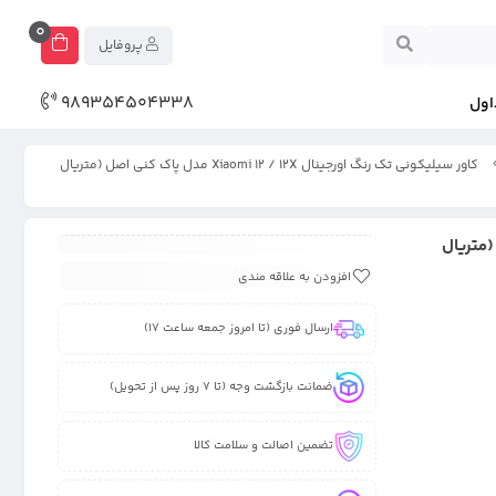
0
پروفایل
989354504338
اول
کاور سیلیکونی تک رنگ اورجینال Xiaomi 12 / 12X مدل پاک کنی اصل (متریال
 پاک کنی اصل (متریال
افزودن به علاقه مندی
ارسال فوری (تا امروز جمعه ساعت 17)
ضمانت بازگشت وجه (تا 7 روز پس از تحویل)
تضمین اصالت و سلامت کالا