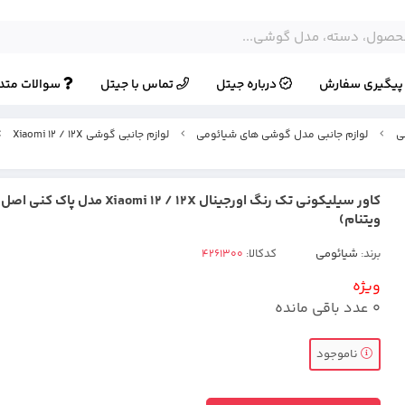
یگیری سفارش
درباره جیتل
تماس با جیتل
سوالات متد
ی
لوازم جانبی مدل گوشی های شیائومی
لوازم جانبی گوشی Xiaomi 12 / 12X
کاور سیلیکونی تک رنگ اورجینال Xiaomi 12 / 12X مدل
ویتنام)
برند:
شیائومی
کدکالا:
ویژه
0
عدد باقی مانده
ناموجود