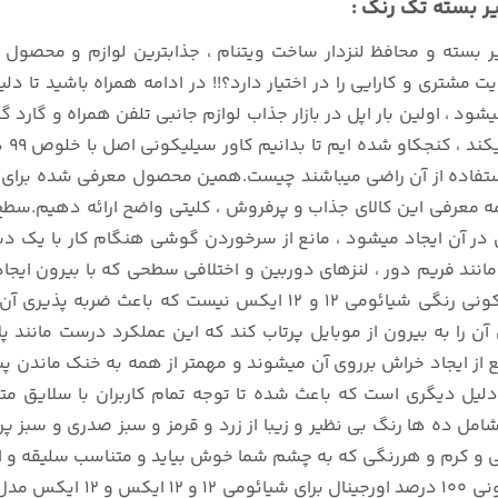
بسته و محافظ لنزدار ساخت ویتنام ، جذابترین لوازم و محصول جا
 مشتری و کارایی را در اختیار دارد؟!! در ادامه همراه باشید تا دل
 اولین بار اپل در بازار جذاب لوازم جانبی تلفن همراه و گارد گوشی
تمام
 استفاده از آن راضی میباشند چیست.همین محصول معرفی شده برای 
ه شما در مقدمه معرفی این کالای جذاب و پرفروش ، کلیتی واضح ارائه ده
 آن ایجاد میشود ، مانع از سرخوردن گوشی هنگام کار با یک دست 
 فریم دور ، لنزهای دوربین و اختلافی سطحی که با بیرون ایجاد
میزکار میشود.اما تنها این ضخامت 5 میلی متری گارد سیلیکونی رنگی ش
 را به بیرون از موبایل پرتاب کند که این عملکرد درست مانند پل
انع از ایجاد خراش برروی آن میشوند و مهمتر از همه به خنک مان
Xiaomi مدل ضدلک پاک کنی دلیل دیگری است که باعث شده تا توجه تمام کاربران
ل ده ها رنگ بی نظیر و زیبا از زرد و قرمز و سبز صدری و سبز پ
ویی و کرم و هررنگی که به چشم شما خوش بیاید و متناسب سلیقه و
این توضیحات چکیده ای از ویژگ