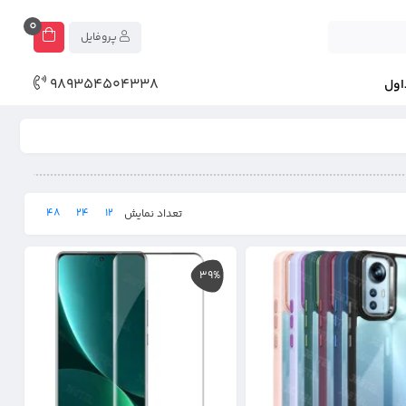
0
پروفایل
989354504338
اول
48
24
12
تعداد نمایش
39%