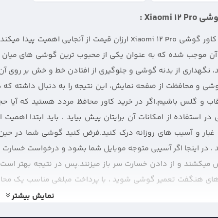
Xiaomi  :
ضرورت خرید کاور گوشی Xiaomi 12 Pro ارزان قیمت از آنج
آن موجب شده که به عنوان یکی از محبوب ترین گوشی های میان ر
نگهداری از بدنه گوشی و جلوگیری از افتادن خط و خش بر روی آن م
وشی و محافظت از صفحه نمایش، این نتیجه را به دنبال داشته که د
اب و گلس باشیم.اگر در خرید کاور محافظ مردد هستید که آیا ح
در استفاده از امکانات آن برایتان پیش بیاید ، باید ابتدا اهمی
 غبار و آسیب های روزانه درک کنید.فرض کنید گوشی شما در حی
 ، در اینجا اگر آسیبی متوجه موبایل شما بشود و درخواست خسارت از
 میکشند و از دادن خسارت سر باز میزنند.پس در نتیجه بهتر اس
های هنگفت تعمیر گوشی شوید ، با پرداخت مبلغی مناسب یک محا
نین مواقعی خیالتان آسوده باشد.از مهمترین ویژگی هایی که برا
نمایش بیشتر
 است که بیشتر در معرض ضربه هستند مانند : لنز دوربین ، صفحه