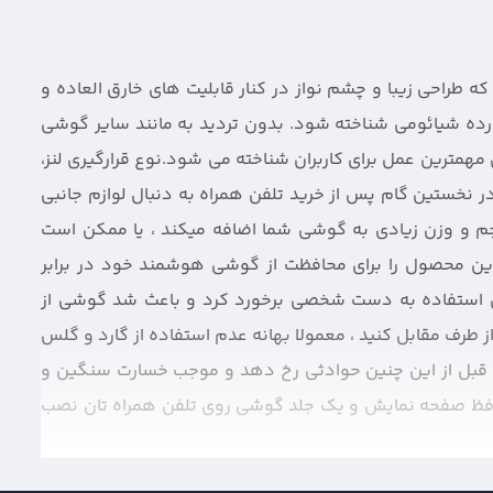
ایی اهمیت پیدا میکند که طراحی زیبا و چشم نواز در کنار قابلیت های خارق العاده و
ده شیائومی شناخته شود. بدون تردید به مانند سایر گوشی‌
همترین عمل برای کاربران شناخته می شود.نوع قرارگیری لنز،
ر نخستین گام پس از خرید تلفن همراه به دنبال لوازم جانبی
جم و وزن زیادی به گوشی شما اضافه میکند ، یا ممکن است
ت این محصول را برای محافظت از گوشی هوشمند خود در برابر
ن استفاده به دست شخصی برخورد کرد و باعث شد گوشی از
 طرف مقابل کنید ، معمولا بهانه عدم استفاده از گارد و گلس
ت قبل از این چنین حوادثی رخ دهد و موجب خسارت سنگین و
فظ صفحه نمایش و یک جلد گوشی روی تلفن همراه تان نصب
ی یک بک کاور خوب و ضدضربه باید در نظر گرفت پوشش نقاطی
 نمایش ، کلیدها و کانکتورهای شارژ که اگر در خرید کاور