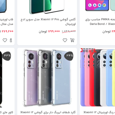
برچسب محافظ صفحه PMMA مناسب برای
گلس گوشی Xiaomi 12 Pro مدل سوپر ادج
Daria Bond / Xiaomi /
اورجینال
مدل متال
انو
2
تومان
1,049,000
799,000
تومان
269,200
ت
43%
34%
کاور سیلیکونی تک رنگ اورجینال Xiaomi 12
گارد شفاف ایربگ دار برای گوشی Xiaomi 12