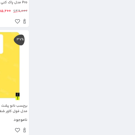
Pro مدل پاک کنی اصل
95,200
649,000
37%
مدل فول کاور شف
ناموجود