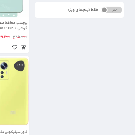
فقط آیتم‌های ویژه
خیر
بله
گوشی  12 Pro
Honor 70 Pro / X9B پلیمر ن
49,200
325,000
24%