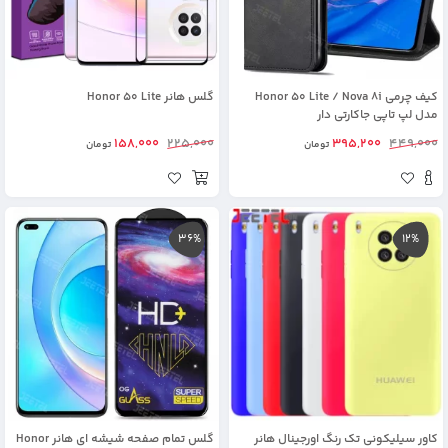
کیف چرمی Honor 50 Lite / Nova 8i
گلس هانر Honor 50 Lite
مدل لپ تاپی جاکارتی دار
158,000
225,000
395,200
449,000
تومان
تومان
36%
12%
کاور سیلیکونی تک رنگ اورجینال هانر
گلس تمام صفحه شیشه ای هانر Honor