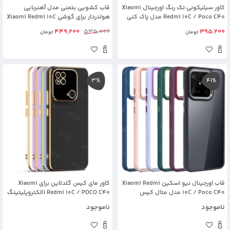
کاور سیلیکونی تک رنگ اورجینال Xiaomi
قاب کشویی بتمنی مدل آهنربایی
Redmi 10C / Poco C40 مدل پاک کنی
هولدردار برای گوشی Xiaomi Redmi 10C
اصل
/ Poco C40 طرح اسلاید آرمور
449,200
535,000
395,200
تومان
تومان
3%
41%
قاب اورجینال نیو اسکین Xiaomi Redmi
کاور مای کیس گلدلاین برای Xiaomi
10C / Poco C40 مدل متال کیس
Redmi 10C / POCO C40 (الکتروپلیتینگ
6D اورجینال)
ناموجود
ناموجود