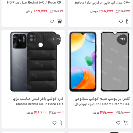
C40 مدل لپ تاپی جاکارتی دار (محافظ
Redmi 10C / Poco C40 مدل HD Plus
لنزدار)
149,000
225,000
395,200
449,000
تومان
تومان
33%
29%
گلس پرایوسی فیلم گوشی شیائومی
گارد گوشی پافر کیس مناسب برای
Xiaomi Redmi 10C (28 درجه اورجینال)
Xiaomi Redmi 10C / Poco C40
219,200
325,000
319,000
449,000
تومان
تومان