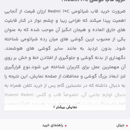
ضرورت خرید قاب شیائومی Redmi 10C ارزان قیمت از آنجایی
اهمیت پیدا میکند که طراحی زیبا و چشم نواز در کنار قابلیت
های خارق العاده و هیجان انگیز آن موجب شده که به عنوان
یکی از محبوب ترین گوشی های میان رده شیائومی شناخته
شود. بدون تردید به مانند سایر گوشی‌ های هوشمند،
نگهداری از بدنه گوشی و جلوگیری از افتادن خط و خش بر روی
آن مهمترین عمل برای کاربران شناخته می شود.نوع قرارگیری
لنز، ابعاد بزرگ گوشی و محافظت از صفحه نمایش، این نتیجه را
به دنبال داشته که در نخستین گام پس از خرید تلفن همراه به
دنبال لوازم جانبی آن، خصوصاً قاب و
گلس Xiaomi Redmi
10C
باشیم.اگر در خرید کاور محافظ مردد هستید که آیا حجم و
نمایش بیشتر
وزن زیادی به گوشی شما اضافه میکند ، یا ممکن است
محدودیتهایی در استفاده از امکانات آن برایتان پیش بیاید ،
جیتل
راهنمای خرید