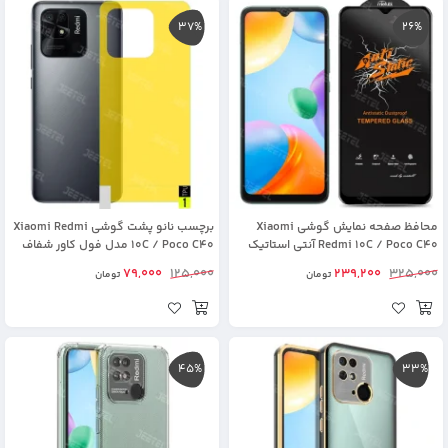
37%
26%
محافظ صفحه نمایش گوشی Xiaomi
برچسب نانو پشت گوشی Xiaomi Redmi
Redmi 10C / Poco C40 آنتی استاتیک
10C / Poco C40 مدل فول کاور شفاف
اورجینال (Mietubl)
آنتی شوک
79,000
125,000
239,200
325,000
تومان
تومان
45%
33%