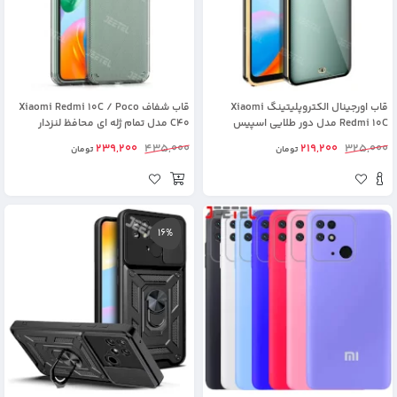
قاب اورجینال الکتروپلیتینگ Xiaomi
قاب شفاف Xiaomi Redmi 10C / Poco
Redmi 10C مدل دور طلایی اسپیس
C40 مدل تمام ژله ای محافظ لنزدار
239,200
435,000
219,200
325,000
تومان
تومان
16%