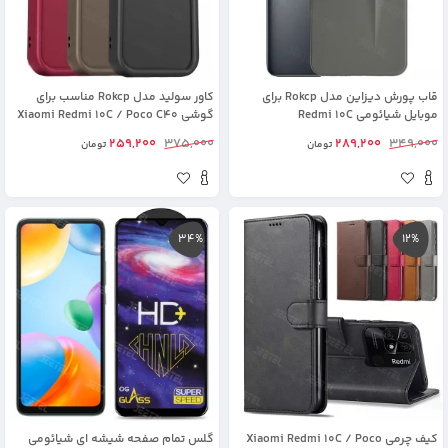
قاب پورش دیزاین مدل Rokcp برای
کاور سولید مدل Rokcp مناسب برای
موبایل شیائومی Redmi 10C
گوشی Xiaomi Redmi 10C / Poco C40
259,200
375,000
289,200
349,000
تومان
تومان
34%
12%
کیف چرمی Xiaomi Redmi 10C / Poco
گلس تمام صفحه شیشه ای شیائومی