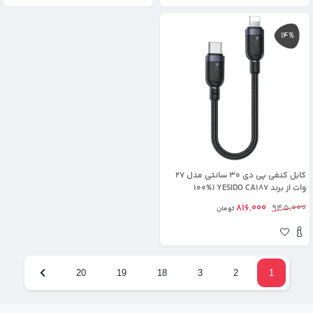
14%
کابل کنفی پی دی 30 سانتی مدل 27
وات از برند YESIDO CA187 (100%
اورجینال)
816,000
945,000
تومان
20
19
18
3
2
1