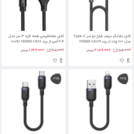
کابل نشانگر درصد شارژ دو سر Type-C
کابل مغناطیسی همه کاره 3 سر مدل
مدل 100 وات از برند YESIDO CA179
2.4 آمپر از برند YESIDO CA68 (100%
(100% اورجینال)
اورجینال)
1,149,000
1,345,000
2,189,000
2,455,000
تومان
تومان
31%
22%