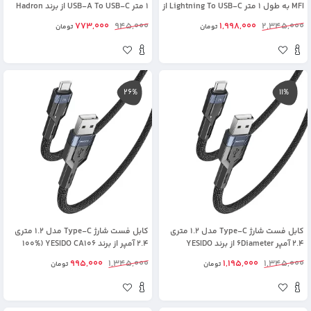
MFI به طول 1 متر Lightning To USB-C از
1 متر USB-A To USB-C از برند Hadron
برند Hadron HTC-C-L01 (شرکتی
HTC-A-C01 (شرکتی اورجینال+گارانتی)
773,000
945,000
1,998,000
2,345,000
تومان
تومان
اورجینال+گارانتی)
26%
11%
کابل فست شارژ Type-C مدل 1.2 متری
کابل فست شارژ Type-C مدل 1.2 متری
2.4 آمپر 6Diameter از برند YESIDO
2.4 آمپر از برند YESIDO CA106 (100%
CA106C (100% اورجینال)
اورجینال)
995,000
1,345,000
1,195,000
1,345,000
تومان
تومان