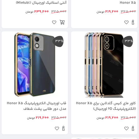
Honor X5
آنتی استاتیک اورجینال (Mietubl)
239,200
325,000
219,200
325,000
تومان
تومان
33%
33%
کاور مای کیس گلدلاین برای Honor X5
قاب اورجینال الکتروپلیتینگ Honor X5
(الکتروپلیتینگ 6D اورجینال)
مدل دور طلایی پشت شفاف
219,200
325,000
219,200
325,000
تومان
تومان