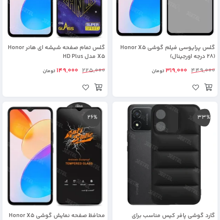
گلس پرایوسی فیلم گوشی Honor X5
گلس تمام صفحه شیشه ای هانر Honor
(28 درجه اورجینال)
X5 مدل HD Plus
149,000
225,000
319,000
449,000
تومان
تومان
26%
33%
گارد گوشی پافر کیس مناسب برای
محافظ صفحه نمایش گوشی Honor X5