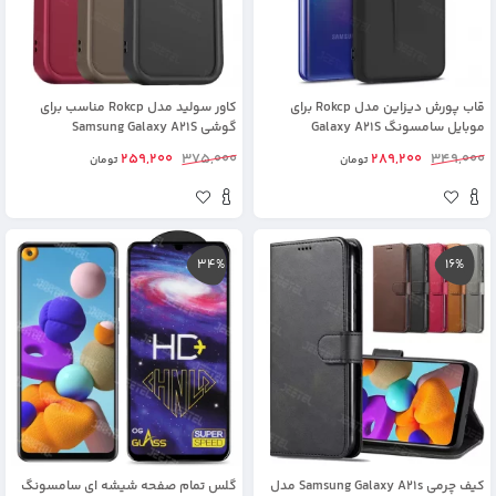
قاب پورش دیزاین مدل Rokcp برای
کاور سولید مدل Rokcp مناسب برای
موبایل سامسونگ Galaxy A21S
گوشی Samsung Galaxy A21S
259,200
375,000
289,200
349,000
تومان
تومان
34%
16%
کیف چرمی Samsung Galaxy A21s مدل
گلس تمام صفحه شیشه ای سامسونگ