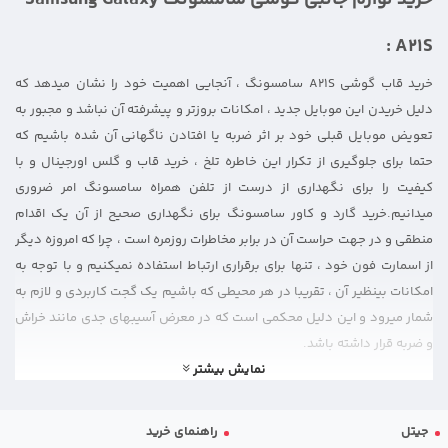
A21S :
خرید قاب گوشی A21S سامسونگ ، آنجایی اهمیت خود را نشان میدهد که
دلیل خریدن این موبایل جدید ، امکانات بروزتر و پیشرفته آن نباشد و مجبور به
تعویض موبایل قبلی خود بر اثر ضربه یا افتادن ناگهانی آن شده باشیم که
حتما برای جلوگیری از تکرار این خاطره تلخ ، خرید قاب و گلس اورجینال و با
کیفیت را برای نگهداری از درست از تلفن همراه سامسونگ امر ضروری
میدانیم.خرید گارد و کاور سامسونگ برای نگهداری صحیح از آن یک اقدام
منطقی و در جهت حراست آن در برابر مخاطرات روزمره است ، چرا که امروزه دیگر
از اسمارت فون خود ، تنها برای برقراری ارتباط استفاده نمیکنیم و با توجه به
امکانات بینظیر آن ، تقریبا در هر محیطی که باشیم یک گجت کاربردی و لازم به
شمار میرود و این دلیل محکمی است که در معرض آسیبهای جدی مانند خراش
و ضربه قرار داشته باشد.
نمایش بیشتر
انواع کاور گوشی سامسونگ گلکسی ای 21 اس
:
بنابراین در این دسته بندی ضمن معرفی
گاردهای جدید
و با کیفیت سامسونگ
جیتل
راهنمای خرید