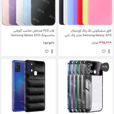
کاور سیلیکونی تک رنگ اورجینال
قاب PVD ضدخش مناسب گوشی
Samsung Galaxy A21S مدل پاک کنی
سامسونگ Samsung Galaxy A21S
اصل (100 درصد اورجینال)
395,200
ناموجود
تومان
41%