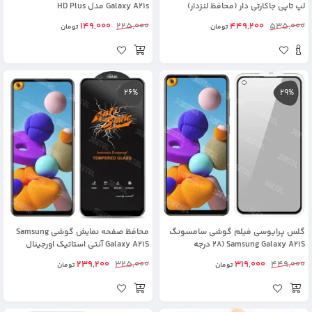
لپ تاپی جاکارتی دار (محافظ لنزدار)
Galaxy A21s مدل HD Plus
149,000
225,000
449,200
535,000
تومان
تومان
26%
29%
گلس پرایوسی فیلم گوشی سامسونگ
محافظ صفحه نمایش گوشی Samsung
Samsung Galaxy A21S (28 درجه
Galaxy A21S آنتی استاتیک اورجینال
اورجینال)
(Mietubl)
239,200
325,000
319,000
449,000
تومان
تومان