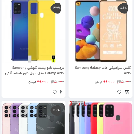
37%
56%
گلس سرامیکی مات Samsung Galaxy
برچسب نانو پشت گوشی Samsung
A21S
Galaxy A21S مدل فول کاور شفاف آنتی
شوک
79,000
125,000
99,000
225,000
تومان
تومان
42%