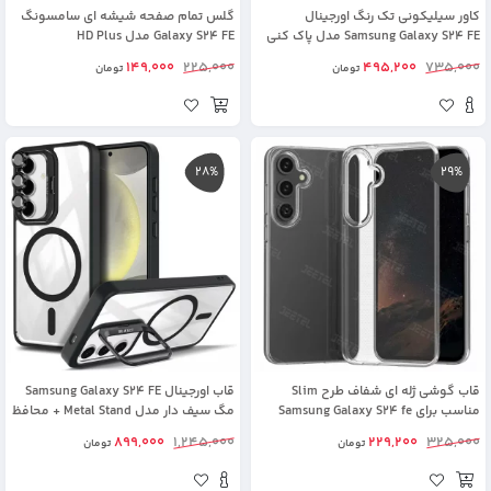
کاور سیلیکونی تک رنگ اورجینال
گلس تمام صفحه شیشه ای سامسونگ
Samsung Galaxy S24 FE مدل پاک کنی
Galaxy S24 FE مدل HD Plus
149,000
225,000
495,200
735,000
تومان
تومان
28%
29%
قاب گوشی ژله ای شفاف طرح Slim
قاب اورجینال Samsung Galaxy S24 FE
مناسب برای Samsung Galaxy S24 fe
مگ سیف دار مدل Metal Stand + محافظ
لنز رینگی ست
899,000
1,245,000
229,200
325,000
تومان
تومان