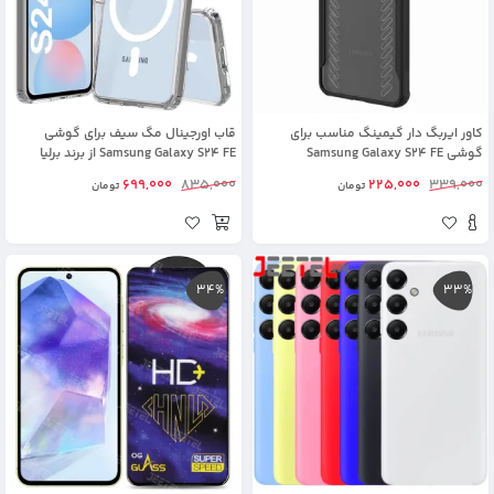
کاور ایربگ دار گیمینگ مناسب برای
قاب اورجینال مگ سیف برای گوشی
گوشی Samsung Galaxy S24 FE
Samsung Galaxy S24 FE از برند برلیا
699,000
835,000
225,000
339,000
تومان
تومان
34%
33%