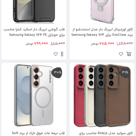
کاور اورجینال ایربگ دار مدل استندشو از
قاب گوشی ایربگ دار اسلاید کمرا مناسب
برند EvoClear برای Samsung Galaxy S24
برای موبایل Samsung Galaxy S24 FE
FE
799,000
865,000
785,000
1,249,000
تومان
تومان
30%
31%
کاور سولید مدل Rokcp مناسب برای
قاب نیمه مات فوق نازک از برند Soft