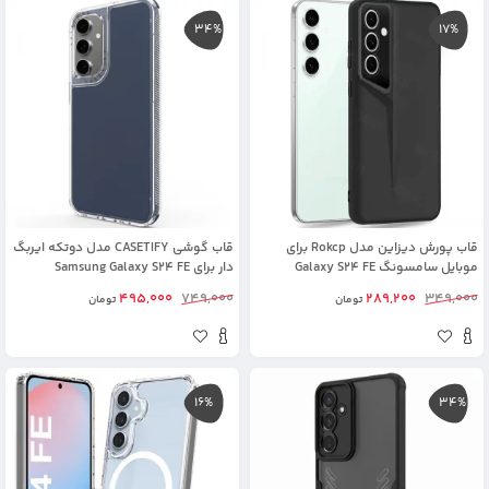
34%
17%
قاب پورش دیزاین مدل Rokcp برای
قاب گوشی CASETIFY مدل دوتکه ایربگ
موبایل سامسونگ Galaxy S24 FE
دار برای Samsung Galaxy S24 FE
495,000
749,000
289,200
349,000
تومان
تومان
16%
34%