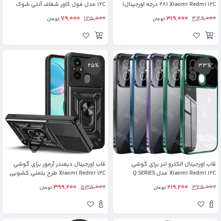
Xiaomi Redmi 12C (28 درجه اورجینال)
12C مدل فول کاور شفاف آنتی شوک
79,000
125,000
319,000
449,000
تومان
تومان
25%
33%
قاب اورجینال الکترو لنز برای گوشی
قاب اورجینال دیفندر آرمور برای گوشی
Xiaomi Redmi 12C مدل Q SERIES
Xiaomi Redmi 12C طرح بتمنی کشویی
هولدردار
399,200
535,000
219,200
325,000
تومان
تومان