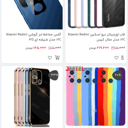
قاب اورجینال نیو اسکین Xiaomi Redmi
گلس محافظ لنز گوشی Xiaomi Redmi
12C مدل متال کیس
12C مدل شیشه ای 3D
125,000
175,000
219,200
325,000
تومان
تومان
33%
20%