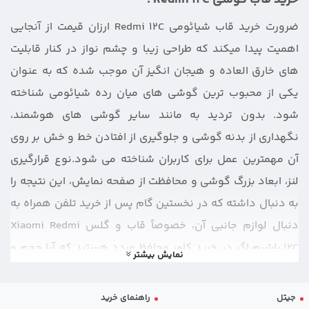
ضرورت خرید قاب شیائومی Redmi 12C ارزان قیمت از آنجایی
اهمیت پیدا میکند که طراحی زیبا و چشم نواز در کنار قابلیت
های خارق العاده و هیجان انگیز آن موجب شده که به عنوان
یکی از محبوب ترین گوشی های میان رده شیائومی شناخته
شود. بدون تردید به مانند سایر گوشی‌ های هوشمند،
نگهداری از بدنه گوشی و جلوگیری از افتادن خط و خش بر روی
آن مهمترین عمل برای کاربران شناخته می شود.نوع قرارگیری
لنز، ابعاد بزرگ گوشی و محافظت از صفحه نمایش، این نتیجه را
به دنبال داشته که در نخستین گام پس از خرید تلفن همراه به
دنبال لوازم جانبی آن، خصوصاً قاب و
گلس Xiaomi Redmi
12C
باشیم.اگر در خرید کاور محافظ مردد هستید که آیا حجم و
نمایش بیشتر
وزن زیادی به گوشی شما اضافه میکند ، یا ممکن است
محدودیتهایی در استفاده از امکانات آن برایتان پیش بیاید ،
جیتل
راهنمای خرید