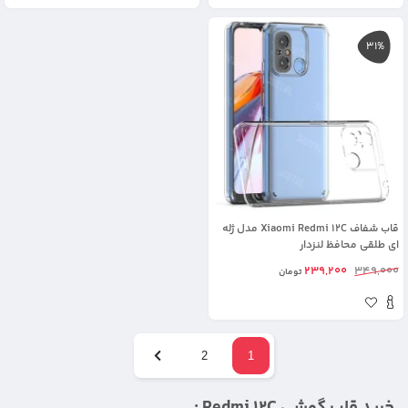
31%
قاب شفاف Xiaomi Redmi 12C مدل ژله
ای طلقی محافظ لنزدار
239,200
349,000
تومان
2
1
خرید قاب گوشی Redmi 12C :