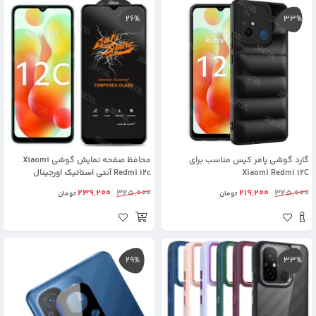
26%
33%
گارد گوشی پافر کیس مناسب برای
محافظ صفحه نمایش گوشی Xiaomi
Xiaomi Redmi 12C
Redmi 12c آنتی استاتیک اورجینال
(Mietubl)
239,200
325,000
219,200
325,000
تومان
تومان
29%
33%