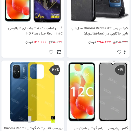
کیف چرمی Xiaomi Redmi 12C مدل لپ
گلس تمام صفحه شیشه ای شیائومی
تاپی جاکارتی دار (محافظ لنزدار)
Redmi 12C مدل HD Plus
149,000
225,000
495,200
545,000
تومان
تومان
37%
29%
گلس پرایوسی فیلم گوشی شیائومی
برچسب نانو پشت گوشی Xiaomi Redmi