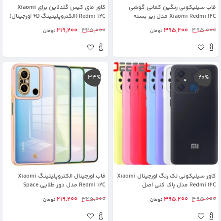
قاب سیلیکونی رنگین کمانی گوشی
کاور مای کیس گلدلاین برای Xiaomi
Xiaomi Redmi 12C مدل زیر بسته
Redmi 12C (الکتروپلیتینگ 6D اورجینال)
محافظ لنزدار (ویتنامی اورجینال)
219,200
325,000
395,200
495,000
تومان
تومان
33%
20%
کاور سیلیکونی تک رنگ اورجینال Xiaomi
قاب اورجینال الکتروپلیتینگ Xiaomi
Redmi 12C مدل پاک کنی اصل
Redmi 12C مدل دور طلایی Space
219,200
325,000
395,200
495,000
تومان
تومان