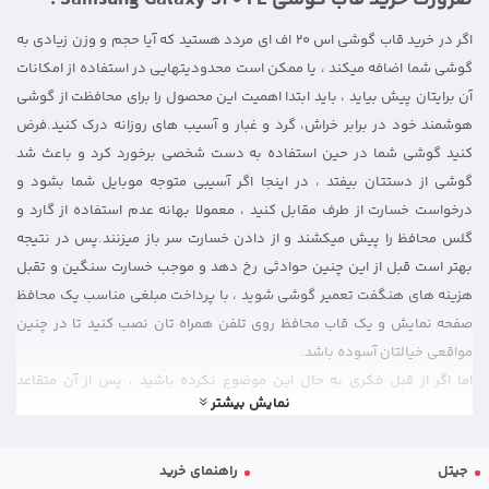
اگر در خرید قاب گوشی اس 20 اف ای مردد هستید که آیا حجم و وزن زیادی به
گوشی شما اضافه میکند ، یا ممکن است محدودیتهایی در استفاده از امکانات
آن برایتان پیش بیاید ، باید ابتدا اهمیت این محصول را برای محافظت از گوشی
هوشمند خود در برابر خراش، گرد و غبار و آسیب های روزانه درک کنید.فرض
کنید گوشی شما در حین استفاده به دست شخصی برخورد کرد و باعث شد
گوشی از دستتان بیفتد ، در اینجا اگر آسیبی متوجه موبایل شما بشود و
درخواست خسارت از طرف مقابل کنید ، معمولا بهانه عدم استفاده از گارد و
گلس محافظ را پیش میکشند و از دادن خسارت سر باز میزنند.پس در نتیجه
بهتر است قبل از این چنین حوادثی رخ دهد و موجب خسارت سنگین و تقبل
هزینه های هنگفت تعمیر گوشی شوید ، با پرداخت مبلغی مناسب یک محافظ
صفحه نمایش و یک قاب محافظ روی تلفن همراه تان نصب کنید تا در چنین
مواقعی خیالتان آسوده باشد.
اما اگر از قبل فکری به حال این موضوع نکرده باشید ، پس از آن متقاعد
نمایش بیشتر
خواهید شد که بجای گارد از یک گاوصندوق برای مراقبت از گوشی در برابر
مخاطرات روزانه استفاده کنید ، البته گاو صندوق که یک شوخی بود اما یک قاب
محافظ 360 درجه و ضدضربه با امکاناتی مانند محافظ لنز دوربین یا هولدر
جیتل
راهنمای خرید