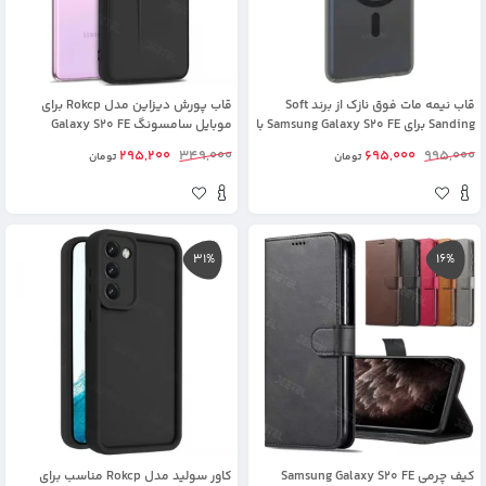
قاب نیمه مات فوق نازک از برند Soft
قاب پورش دیزاین مدل Rokcp برای
Sanding برای Samsung Galaxy S20 FE با
موبایل سامسونگ Galaxy S20 FE
پشتیبانی مگ سیف
295,200
349,000
695,000
995,000
تومان
تومان
31%
16%
کیف چرمی Samsung Galaxy S20 FE
کاور سولید مدل Rokcp مناسب برای