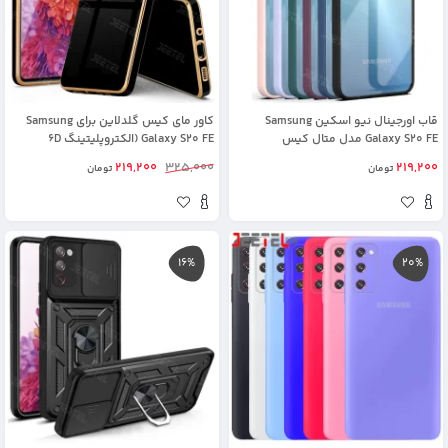
قاب اورجینال نیو اسکین Samsung
کاور مای کیس گلدلاین برای Samsung
Galaxy S20 FE مدل متال کیس
Galaxy S20 FE (الکتروپلیتینگ 6D
اورجینال)
219,200
325,000
219,200
تومان
تومان
16%
20%