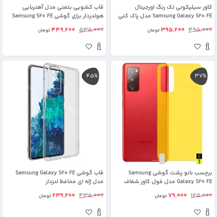
کاور سیلیکونی تک رنگ اورجینال
قاب کشویی بتمنی مدل آهنربایی
Samsung Galaxy S20 FE مدل پاک کنی
هولدردار برای گوشی Samsung S20 FE
اصل
طرح اسلاید آرمور
449,200
535,000
395,200
495,000
تومان
تومان
45%
37%
برچسب نانو پشت گوشی Samsung
قاب گوشی Samsung Galaxy S20 FE
Galaxy S20 FE مدل فول کاور شفاف
مدل ژله ای محافظ لنزدار
آنتی شوک
239,200
435,000
79,000
125,000
تومان
تومان