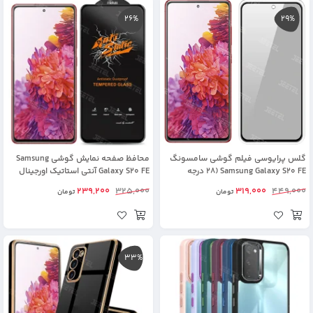
26%
29%
گلس پرایوسی فیلم گوشی سامسونگ
محافظ صفحه نمایش گوشی Samsung
Samsung Galaxy S20 FE (28 درجه
Galaxy S20 FE آنتی استاتیک اورجینال
اورجینال)
(Mietubl)
239,200
325,000
319,000
449,000
تومان
تومان
33%