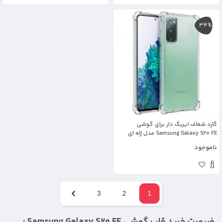
34%
گارد شفاف ایربگ دار برای گوشی
Samsung Galaxy S20 FE مدل ژله ای
محافظ لنزدار
ناموجود
3
2
1
ضرورت خرید قاب گوشی Samsung Galaxy S20 FE :