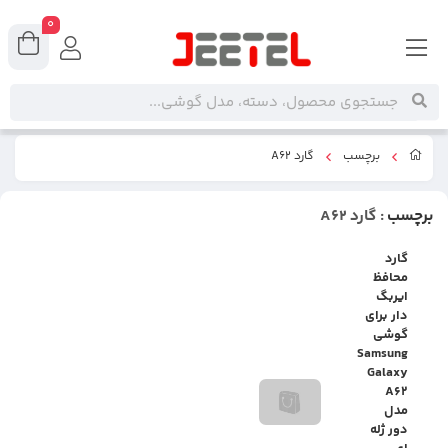
0
برچسب
گارد A62
برچسب
: گارد A62
گارد
محافظ
ایربگ
دار برای
گوشی
Samsung
Galaxy
A62
مدل
دور ژله