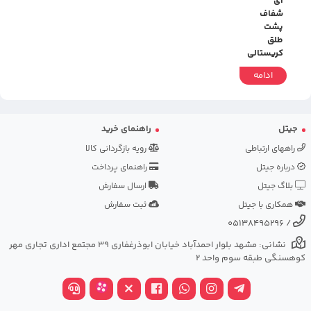
ای
شفاف
پشت
طلق
کریستالی
ادامه
جیتل
راهنمای خرید
راههای ارتباطی
رویه بازگردانی کالا
درباره جیتل
راهنمای پرداخت
بلاگ جیتل
ارسال سفارش
همکاری با جیتل
ثبت سفارش
05138495296
/
نشانی: مشهد بلوار احمدآباد خیابان ابوذرغفاری 39 مجتمع اداری تجاری مهر
کوهسنگی طبقه سوم واحد 2