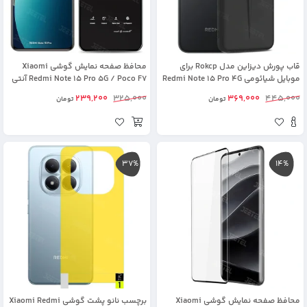
قاب پورش دیزاین مدل Rokcp برای
محافظ صفحه نمایش گوشی Xiaomi
موبایل شیائومی Redmi Note 15 Pro 4G
Redmi Note 15 Pro 5G / Poco F7 آنتی
استاتیک اورجینال (Mietubl)
239,200
325,000
369,000
445,000
تومان
تومان
37%
14%
محافظ صفحه نمایش گوشی Xiaomi
برچسب نانو پشت گوشی Xiaomi Redmi