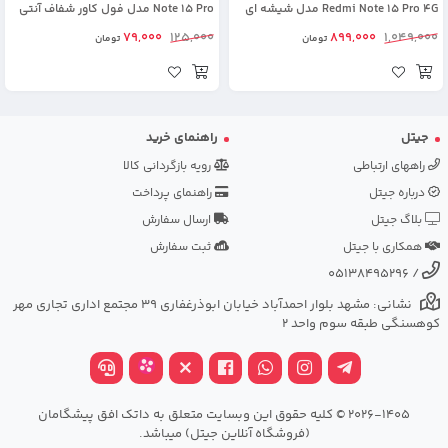
Redmi Note 15 Pro 4G مدل شیشه ای
Note 15 Pro مدل فول کاور شفاف آنتی
شوک
79,000
125,000
899,000
1,049,000
تومان
تومان
جیتل
راهنمای خرید
راههای ارتباطی
رویه بازگردانی کالا
درباره جیتل
راهنمای پرداخت
بلاگ جیتل
ارسال سفارش
همکاری با جیتل
ثبت سفارش
05138495296
/
نشانی: مشهد بلوار احمدآباد خیابان ابوذرغفاری 39 مجتمع اداری تجاری مهر
کوهسنگی طبقه سوم واحد 2
2026-1405 © کلیه حقوق این وبسایت متعلق به داتک افق پیشگامان
(فروشگاه آنلاین جیتل) میباشد.