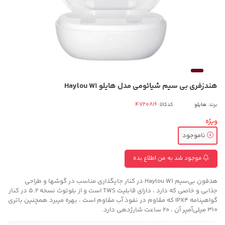
هندزفری بی سیم شیائومی مدل هایلو Haylou W1
برند:
هایلو
کدکالا:
ویژه
ناموجود
موجود شد به من اطلاع بده
هدفون بی‌سیم Haylou W1 در کنار جایگذاری مناسب در گوشها و طراحی
جذابی و خاصی که دارد ، دارای قابلیت TWS است و از بلوتوث نسخه 5.2 در کنار
گواهینامه IPX4 که مقاوم در نفوذ آب مقاوم است ، بهره میبرد.همچنین باتری
310 میلی‌آمپر آن ، 20 ساعت شارژدهی دارد.