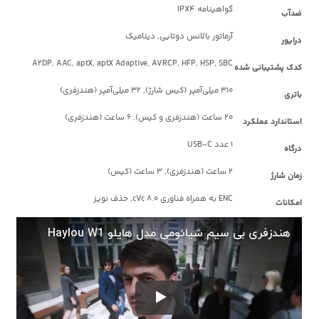
گواهینامه IPX4
ضدآب
آرماتور بالانس دوتایی, دینامیک
درایور
A2DP, AAC, aptX, aptX Adaptive, AVRCP, HFP, HSP, SBC
کدک پشتیبانی شده
310 میلی‌آمپر (کیس شارژ), 32 میلی‌آمپر (هندزفری)
باتری
20 ساعت (هندزفری و کیس), 6 ساعت (هندزفری)
استاندارد عملکرد
1 عدد USB-C
درگاه
2 ساعت (هندزفری), 3 ساعت (کیس)
زمان شارژ
ENC به همراه فناوری cVc 8.0, حذف نویز
امکانات