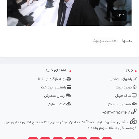
بخشها :
هدست بلوتوث
جیتل
راهنمای خرید
راههای ارتباطی
رویه بازگردانی کالا
درباره جیتل
راهنمای پرداخت
بلاگ جیتل
ارسال سفارش
همکاری با جیتل
ثبت سفارش
05138495296
/
نشانی: مشهد بلوار احمدآباد خیابان ابوذرغفاری 39 مجتمع اداری تجاری مهر
کوهسنگی طبقه سوم واحد 2