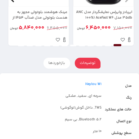
ایربادز وایرلس نمایشگردار مدل ANC
عینک هوشمند بلوتوثی مجهز به
35db مدل AceFast W6 (100%
هدست بلوتوثی مدل ضدآب IP54 از
اورجینال+گارانتی شرکتی)
برند YESIDO IO38 (100% اورجینال)
5,840,000
6,450,000
00
6,455,000
7,150,000
تومان
تومان
شر
توضیحات
بازخوردها
Haylou W1
مدل
سرمه ای, سفید, مشکی
رنگ
TWS, داخل گوش(توگوشی)
حالت های عملکرد
Bluetooth 5.2, بی سیم
نوع اتصال
10 متر
سطح پوشش