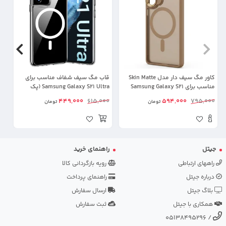
کاور مگ سیف دار مدل Skin Matte
قاب مگ سیف شفاف مناسب برای
قا
مناسب برای Samsung Galaxy S21
Samsung Galaxy S21 Ultra (پک
Ultra
سامسونگ استوری)
ra
00
449,000
615,000
594,000
795,000
تومان
تومان
جیتل
راهنمای خرید
راههای ارتباطی
رویه بازگردانی کالا
درباره جیتل
راهنمای پرداخت
بلاگ جیتل
ارسال سفارش
همکاری با جیتل
ثبت سفارش
05138495296
/