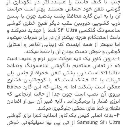
جیب یا کیف ماست را میبندد.اگر در نگهداری از
گوشی تلفن خود حساس هستید بهتر است حراست
آن را به این گارد محافظ پشت بدهید چون با بستن
درب کشویی دوربین عقب دیگر هیچ خطری گوشی
سامسونگ گلکسی S21 Ultra شما را تهدید نمیکند و
باعث استحکام هرچه بیشتر آن در برابر ضربات میشود
اما مهمتر از همه اینست که زیبایی ظاهر و استایل
گوشی و خوش دست بودن آن را حفظ میکند.
2-درون کاور یک لایه موکت حریر نرم و لطیف است
که در تماس مستقیم با گوشی سامسونگ Galaxy
S21 Ultra است.درب پشتی تلفن همراه از جنس پلی
کربنات یا PC خشک است که با کوچکترین فشاری
ممکن است بشکند اما نه زمانی که این گارد محافظ
برروی آن نصب است چون جدا از حالت ارتجاعی که
انرژی فشار را برمیگرداند ، لایه فیبر آن نیز از افتادن
نقطه و خط های عمقی جلوگیری میکند.
3-بدنه اصلی کیس بک کاور اسلاید کمرا برای گوشی
Samsung S21 Ultra از تی پی یو سیلیکونی خوش