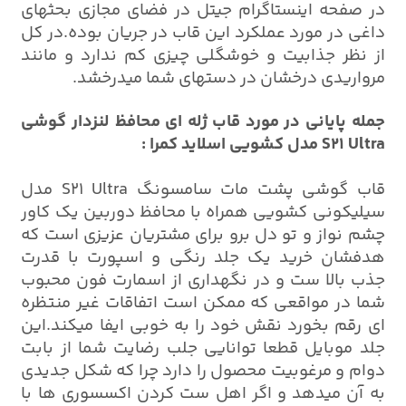
در صفحه اینستاگرام جیتل در فضای مجازی بحثهای
داغی در مورد عملکرد این قاب در جریان بوده.در کل
از نظر جذابیت و خوشگلی چیزی کم ندارد و مانند
مرواریدی درخشان در دستهای شما میدرخشد.
جمله پایانی در مورد قاب ژله ای محافظ لنزدار گوشی
S21 Ultra مدل کشویی اسلاید کمرا :
قاب گوشی پشت مات سامسونگ S21 Ultra مدل
سیلیکونی کشویی همراه با محافظ دوربین یک کاور
چشم نواز و تو دل برو برای مشتریان عزیزی است که
هدفشان خرید یک جلد رنگی و اسپورت با قدرت
جذب بالا ست و در نگهداری از اسمارت فون محبوب
شما در مواقعی که ممکن است اتفاقات غیر منتظره
ای رقم بخورد نقش خود را به خوبی ایفا میکند.این
جلد موبایل قطعا توانایی جلب رضایت شما از بابت
دوام و مرغوبیت محصول را دارد چرا که شکل جدیدی
به آن میدهد و اگر اهل ست کردن اکسسوری ها با