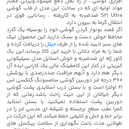
افزاری گوشی ، از زه بغل دفع میشود.ویژگی ممتاز
مواد اولیه ای که در ساخت این مدل از قاب گوشی
S21 Ultra ضدضربه به کاررفته ، رسانایی قوی در
انتقال گرما به بیرون دارد.
اگر قصد نونوار کردن گوشی خود را بوسیله یک گارد
محافظ خوش دست و سبک دارید این محصول تیک
های سبز تایید شده را از طرف
جیتل
را دریافت کرده و
شما را به مراد دلتان با خرید این کالا برساند.این بک
کاور ژله ای ضدضربه و خوش استایل مدل سیلیکونی
کبریتی در کنار این کامفینگ عالی یک کارایی ایده آل
دیگر هم دارد و آنهم مراقبت صددرصدی با پوشش
360 درجه لنز دوربین گوشی سامسونگ گلکسی اس
21 اولترا است و با بستن درب اسلایدی پشت گوشی
دیگر خیالتان از این حیث راحت باشد.زمانی که از
دوربین پشت استفاده نمیکنید با بستن اسلاید
کمرا عقب سطح برجسته و شیشه ای عدسی لنز را در
برابر خط و خش و کثیفی حفظ میکند که این حرکت در
طولانی مدت باعث نگهداری از سلامت پیکسل های