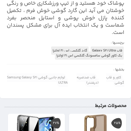
پوشاک خود هستید و از تیپ ورزشکاری خاص و رنگی
خوشتان می آید این گارد گوشی خوش فرم ، تکمیل
کننده پازل خوش پوشی و استایل منحصر بفرد
شماست و یک انتخاب ایده آل برای مشکل پسندان
است.
برچسبها :
قاب Galaxy S21 Ultra
گارد گلکسی اس 21 اولترا
بک کاور گوشی سامسونگ گلکسی اس 21 اولترا
بخشها :
کاور و قاب
قاب ضدضربه
لوازم جانبی گوشی Samsung Galaxy S21
گوشی
(دیفندر)
ULTRA
محصولات مرتبط
27%
25%