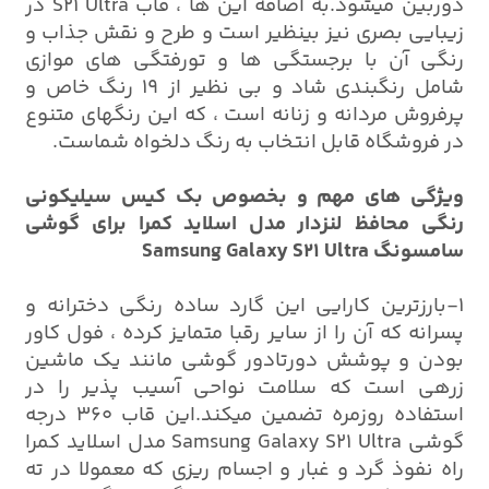
دوربین میشود.به اضافه این ها ، قاب S21 Ultra در
زیبایی بصری نیز بینظیر است و طرح و نقش جذاب و
رنگی آن با برجستگی ها و تورفتگی های موازی
شامل رنگبندی شاد و بی نظیر از 19 رنگ خاص و
پرفروش مردانه و زنانه است ، که این رنگهای متنوع
در فروشگاه قابل انتخاب به رنگ دلخواه شماست.
ویژگی های مهم و بخصوص بک کیس سیلیکونی
رنگی محافظ لنزدار مدل اسلاید کمرا برای گوشی
سامسونگ Samsung Galaxy S21 Ultra
1-بارزترین کارایی این گارد ساده رنگی دخترانه و
پسرانه که آن را از سایر رقبا متمایز کرده ، فول کاور
بودن و پوشش دورتادور گوشی مانند یک ماشین
زرهی است که سلامت نواحی آسیب پذیر را در
استفاده روزمره تضمین میکند.این قاب 360 درجه
گوشی Samsung Galaxy S21 Ultra مدل اسلاید کمرا
راه نفوذ گرد و غبار و اجسام ریزی که معمولا در ته