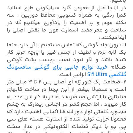
باشیم.
در اینجا قبل از معرفی گارد سیلیکونی طرح اسلاید
کمرا رنگی به همراه کشویی محافظ دوربین ، سه
نکته مهم و پر اهمیت را یادآوری میکنیم که در
سلامت و عمر مفید اسمارت فون ما نقش اصلی را
ایفا میکنند :
1-درون جلد گوشی که تماس مستقیم با آن دارد حتما
یک لایه نرم و لطیف از جنس فیبر یا پارچه حریر کار
شده باشد و اگر نبود نصب برچسب پشت گوشی
هنگام
خرید لوازم جانبی برای گوشی سامسونگ
گلکسی S21 Ultra
الزامی است.
2-ضخامت بک کاور ژله ای اصلی بین 2 تا 3 میلی متر
است و معمولا بیشتر از این پهنا در ساخت قابهای
میلیتاری یا ارتشی ضدضربه دیفندر به کار این عدد به
کار میرود ، اما حجم کمتر در اجناس ریمارک به چشم
میخورد.کلفتی نوار دور لبه ها آنجایی اهمیت دارد که
معمولا حرارت تولید شده از استارت هسته های سی
پی یو یا دیگر قطعات الکترونیکی در مدار سخت