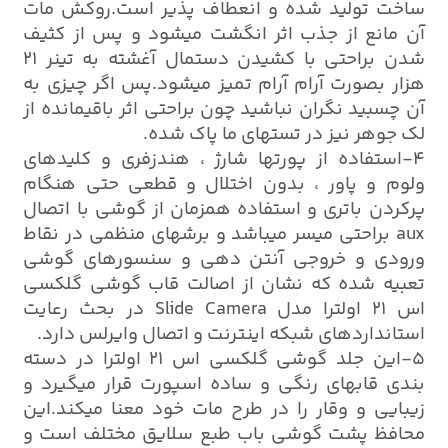
ساخت تولید شده و انعطاف پذیر است.روکش مات
آن مانع از جذب اثر انگشت میشود و پس از کثیف
شدن براحتی با کشیدن دستمال آغشته به تینر 21
هزار بصورت آرام آرام تمیز میشود.پس اگر چیزی به
آن چسبید نگران نباشید چون براحتی اثر باقیمانده از
لک جوهر نیز در تستهای ما پاک شده.
4-استفاده از پورتها شارژ ، هندزفری و کلیدهای
ولوم و پاور ، بدون اختلال و قطعی حتی هنگام
پرکردن باتری و استفاده همزمان از گوشی با اتصال
aux براحتی میسر میباشد و برشهای منظمی در نقاط
ورودی و خروجی آنتن دهی و سنسورهای گوشی
تعبیه شده که نشان از اصالت قاب گوشی گلکسی
اس 21 اولترا مدل Slide Camera در بحث رعایت
استانداردهای شبکه اینترنت و اتصال وایرلس دارد.
5-این جلد گوشی گلکسی اس 21 اولترا در دسته
بندی قابهای رنگی و ساده اسپورت قرار میگیرد و
زیبایی و وقار را در طرح مات خود معنا میکند.این
محافظ پشت گوشی باب طبع سلایق مختلف است و