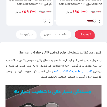
Sanding برای Samsung Galaxy A14
گوشی Samsung Galaxy A14
موب
با پشتیبانی مگ سیف
259,200
695,000
00
375,000
995,000
تومان
تومان
توضیحات
مشخصات محصول
بازخوردها
گلس محافظ لنز شیشه‌ای برای گوشی Samsung Galaxy A14
به جیتل خوش آمدید! در این اینجا با هم به دنبال یکی از بهترین گلس محافظ‌های
لنز سه بعدی برای گوشی Samsung A14 می‌گردیم. ما به شما کمک می‌کنیم تا
بهترین
گلس لنز سامسونگ گلکسی A14
را برای گوشی خود تهیه نمایید و دوربین
گوشی‌تان را از آسیب و خطرات احتمالی محافظت کنید.