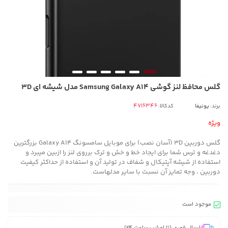
گلس محافظ لنز گوشی Samsung Galaxy A14 مدل شیشه ای 3D
برند:
یونیفا
کدکالا:
ویژه
گلس دوربین 3D (آسان نصب) برای موبایل سامسونگ Galaxy A14 بزرگترین
دغدغه و ترس شما برای ایجاد خط و خش و ترک برروی لنز را ازبین میبرد و
استفاده از شیشه آپتیکال و شفاف در تولید آن و استفاده از حداکثر کیفیت
دوربین ، وجه تمایز آن نسبت با سایر مدلهاست.
موجود است
ارسال فوری (تا امشب ساعت 24)