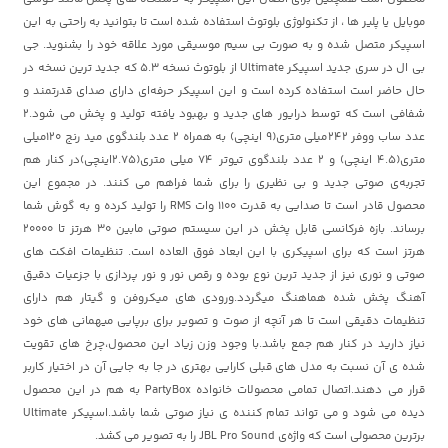
موبایل یا پلیر ها ، از تکنولوژی بلوتوث استفاده شده است تا بتوانید به راحتی به این
اسپیکر متصل شده و به صورت بی سیم موسیقی مورد علاقه خود را بشنوید. جی
بی ال در سری جدید اسپیکر Ultimate از بلوتوث نسخه 5.3 که جدید ترین نسخه در
حال حاضر است استفاده کرده است و این اسپیکر حرفه‌ای دارای صدای قدرتمند و
شفافی است که توسط درایور های جدید و بهبود یافته تولید و پخش می شود.2
عدد ساب ووفر 242میلی متری(9 اینچی) به همراه 2 عدد بلندگوی مید رنج 120میلی
متری(4.5 اینچی) و 2 عدد بلندگوی تیوتر 74 میلی متری(2.75اینچی)در کنار هم
تجربه‌ی صوتی جدید و بی نظیری را برای شما فراهم می کنند. در مجموع این
محصول قادر است تا صدایی به قدرت 1100 وات RMS را تولید کرده و به گوش شما
برساند. بازه فرکانسی قابل پخش در این سیستم صوتی مابین 30 هرتز تا 20000
هرتز است که برای اسپیکری با این ابعاد فوق العاده است. تنظیمات افکت های
صوتی و نوری نیز از جدید ترین نوع بوده و رقص نور و نور پردازی با جزعیات دقیق
آهنگ پخش شده هماهنگ میگردد.ورودی های میکروفن و گیتار هم دارای
تنظیمات دقیقی است تا هر آنچه از صوت و تصویر برای برپایی میهمانی های خود
نیاز دارید در کنار هم جمع باشد.با وجود وزن زیاد این محصول،چرخ های تقویت
شده ی آن نسبت به مدل های قبلی کارایی بهتری در جا به جایی آن در اختیار کاربر
قرار می دهند.اتصال تمامی محصولات خانواده PartyBox به هم در این محصول
دیده می شود و می تواند تمام کننده ی نیاز صوتی شما باشد.اسپیکر Ultimate
برترین محصولی است که واژه‌ی JBL Pro Sound را به تصویر می کشد.