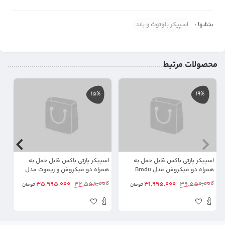
بخشها :
اسپیکر بلوتوث و باند
محصولات مرتبط
15%
19%
اسپیکر پارتی باکس قابل حمل به
اسپیکر پارتی باکس قابل حمل به
همراه دو میکروفن مدل Brodu
همراه دو میکروفن و ریموت مدل
Brodu BTS-2121
BTS-2407
00
35,995,000
42,558,000
31,995,000
39,550,000
تومان
تومان
شر