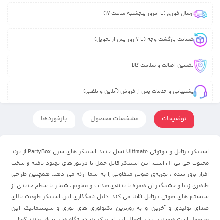
ارسال فوری (تا امروز پنجشنبه ساعت 17)
ضمانت بازگشت وجه (تا 7 روز پس از تحویل)
تضمین اصالت و سلامت کالا
پشتیبانی و خدمات پس از فروش (آنلاین و تلفنی)
توضیحات
مشخصات محصول
بازخوردها
اسپیکر پرتابل و بلوتوثی Ultimate نسل جدید اسپیکر های سری PartyBox از برند
محبوب جی بی ال است. این اسپیکر قابل حمل با درایور های بهبود یافته و سخت
افزار بروز شده ، تجربه‌ی صوتی متفاوتی را به شما ارائه می دهد. همچنین طراحی
ظاهری زیبا و چشمگیر آن همراه با بدنه‌ی ضدآب و مقاوم ، شما را با سطح جدیدی از
سیستم های صوتی پرتابل آشنا می کند. دلیل نامگذاری این اسپیکر ظرفیت بالای
صدای تولیدی و آخرین و به روزترین تکنولوژی های نوری و سیستماتیک این
محصول است همچنین برای اتصال این اسپیکر به دستگاه های پخش مانند گوشی