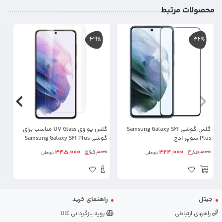
محصولات مرتبط
39%
32%
گلس گوشی Samsung Galaxy S21
گلس یو وی UV Glass مناسب برای
Plus سوپر ادج
گوشی Samsung Galaxy S21 Plus
او
00
345,000
569,000
324,000
480,000
تومان
تومان
نا
جیتل
راهنمای خرید
راههای ارتباطی
رویه بازگردانی کالا