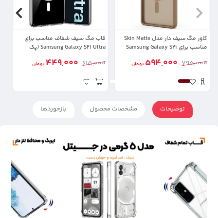
کاور مگ سیف دار مدل Skin Matte
قاب مگ سیف شفاف مناسب برای
قا
مناسب برای Samsung Galaxy S21
Samsung Galaxy S21 Ultra (پک
Ultra
سامسونگ استوری)
ra
449,000
594,000
00
615,000
795,000
تومان
تومان
توضیحات
مشخصات محصول
بازخوردها