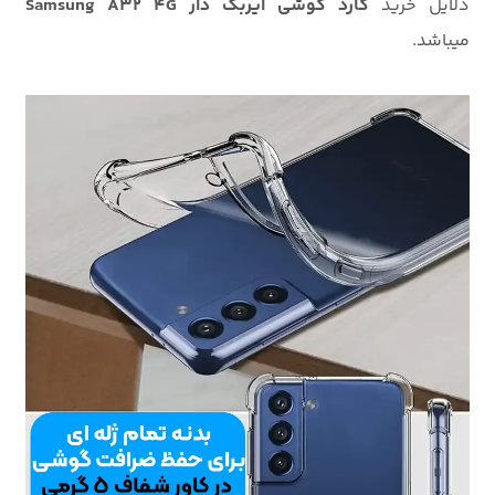
دلایل خرید
گارد گوشی ایربگ دار Samsung A32 4G
میباشد.