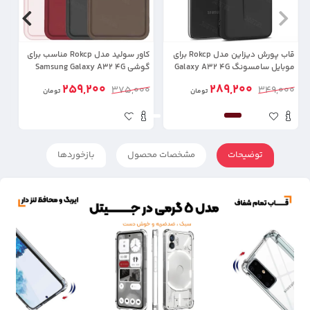
قاب پورش دیزاین مدل Rokcp برای
کاور سولید مدل Rokcp مناسب برای
موبایل سامسونگ Galaxy A32 4G
گوشی Samsung Galaxy A32 4G
لن
259,200
289,200
0
375,000
349,000
تومان
تومان
توضیحات
مشخصات محصول
بازخوردها