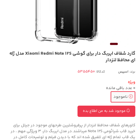
گارد شفاف ایربگ دار برای گوشی Xiaomi Redmi Note 12S مدل ژله
ای محافظ لنزدار
برند:
اسپیس
کدکالا:
ویژه
0
عدد باقی مانده
ناموجود
موجود شد به من اطلاع بده
کاورهای شفاف محافظ لنزدار از پرفروشترین طرحهای موجود در جیتل برای
خرید قاب شیائومی Note 12S میباشند.در مدل ایربگ دار، 3 ویژگی مهم ، در
یک قاب تمام ژله ای تلفیق شده اند که با دیدن فیلم و توضیحات کامل در