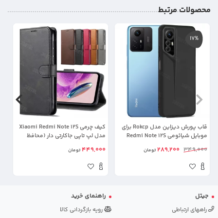
محصولات مرتبط
17%
قاب پورش دیزاین مدل Rokcp برای
کیف چرمی Xiaomi Redmi Note 12S
موبایل شیائومی Redmi Note 12S
مدل لپ تاپی جاکارتی دار (محافظ
گوشی S
لنزدار)
00
449,000
289,200
349,000
تومان
تومان
جیتل
راهنمای خرید
راههای ارتباطی
رویه بازگردانی کالا