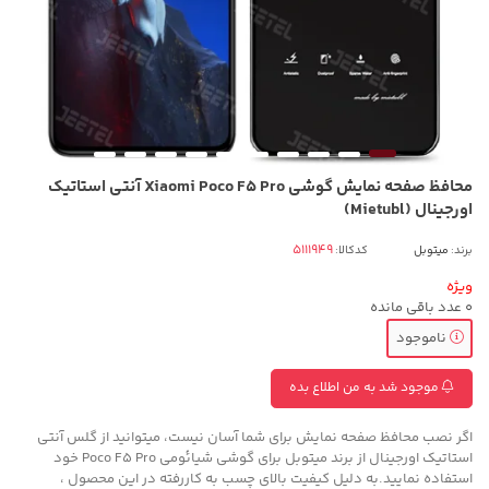
محافظ صفحه نمایش گوشی Xiaomi Poco F5 Pro آنتی استاتیک
اورجینال (Mietubl)
برند:
میتوبل
کدکالا:
ویژه
0
عدد باقی مانده
ناموجود
موجود شد به من اطلاع بده
اگر نصب محافظ صفحه نمایش برای شما آسان نیست، میتوانید از گلس آنتی
استاتیک اورجینال از برند میتوبل برای گوشی شیائومی Poco F5 Pro خود
استفاده نمایید.به دلیل کیفیت بالای چسب به کاررفته در این محصول ،