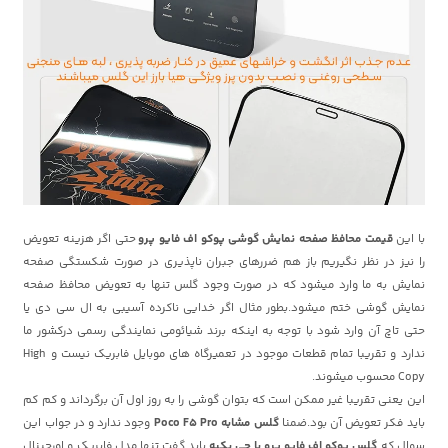
با این
قیمت محافظ صفحه نمایش گوشی پوکو اف فایو پرو
حتی اگر هزینه تعویض
را نیز در نظر نگیریم باز هم ضررهای جبران ناپذیری در صورت شکستگی صفحه
نمایش به ما وارد میشود که در صورت وجود گلس تنها به تعویض محافظ صفحه
نمایش گوشی ختم میشود.بطور مثال اگر خدایی ناکرده آسیبی به ال سی دی یا
حتی تاچ آن وارد شود با توجه به اینکه برند شیائومی نمایندگی رسمی درکشور ما
ندارد و تقریبا تمام قطعات موجود در تعمیرگاه های موبایل فابریک نیست و High
Copy محسوب میشوند.
این یعنی تقریبا غیر ممکن است که بتوان گوشی را به روز اول آن برگرداند و کم کم
باید فکر تعویض آن بود.ضمنا
گلس مشابه Poco F5 Pro
وجود ندارد و در جواب این
سوال که
گلس پوکو اف فایو پرو با چی یکیه
باید گفت تنها مدل فابریک و اورجینال