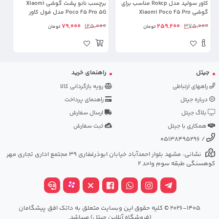
کاور سولید مدل Rokcp مناسب برای
برچسب نانو پشت گوشی Xiaomi
گوشی Xiaomi Poco F5 Pro
Poco F5 Pro 5G مدل فول کاور
شفاف آنتی شوک
79,000
125,000
259,200
375,000
تومان
تومان
جیتل
راهنمای خرید
راههای ارتباطی
رویه بازگردانی کالا
درباره جیتل
راهنمای پرداخت
بلاگ جیتل
ارسال سفارش
همکاری با جیتل
ثبت سفارش
05138495296
/
نشانی: مشهد بلوار احمدآباد خیابان ابوذرغفاری 39 مجتمع اداری تجاری مهر
کوهسنگی طبقه سوم واحد 2
2026-1405 © کلیه حقوق این وبسایت متعلق به داتک افق پیشگامان
(فروشگاه آنلاین جیتل) میباشد.