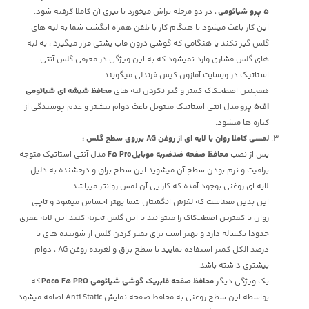
5 پرو شیائومی
، در دو مرحله تراش میخورد تا تیزی آن کاملا گرفته شود.
این کار باعث میشود تا هنگام کار با تلفن همراه انگشت شما به لبه های
گلس گیر نکند یا هنگامی که گوشی درون قاب پشتی قرار میگیرد ، به لبه
های گلس فشاری وارد نمیشود که به این ویژگی در معرفی گلس آنتی
استاتیک در وبسایت آمازون کیس فرندلی میگویند.
همچنین اصطحکاک کمتر و گیر نکردن لبه های
محافظ شیشه ای شیائومی
اف5 پرو
مدل آنتی استاتیک میتوبل باعث دوام بیشتر و عدم پوسیدگی از
کناره ها میشود.
لمسی کاملا روان با لایه ای از روغن AG برروی سطح گلس
:
پس از نصب
محافظ صفحه ضدضربه موبایلF5 Pro
مدل آنتی استاتیک متوجه
براقیت و نرم بودن سطح آن میشوید.این سطح براق و درخشنده به دلیل
لایه ای روغنی بوجود آمده که کارایی آن لمس روانتر میباشد.
این بدین معناست که لغزش انگشتان شما بهتر احساس میشود و تاچی
روان با کمترین اصطحکاک را میتوانید با این گلس تجربه کنید.این لایه عمری
حدودا یکساله دارد و بهتر است برای تمیز کردن گلس از شوینده های با
درصد الکل کمتر استفاده نمایید تا سطح براق و لغزنده روغن AG ، دوام
بیشتری داشته باشد.
یک ویژگی دیگر
محافظ صفحه فابریک گوشی شیائومی Poco F5 PRO
که
بواسطه این سطح روغنی به محافظ صفحه نمایش Anti Static اضافه میشود