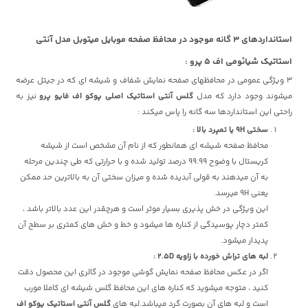
استانداردهای 3 گانه موجود در محافظ صفحه موبایل میتوبل مدل آنتی
استاتیک شیائومی اف 5 پرو :
3 ویژگی عمومی در محافظهای صفحه نمایش شفاف و شیشه ای که در جیتل عرضه
میشوند وجود دارد که مدل
گلس آنتی استاتیک اصلی پوکو اف فایو پرو
نیز به
راحتی این استانداردها سه گانه را پاس میکند :
سختی 9H یا تمپرد بالا :
محافظ صفحه شیشه ای همانطور که از نام آن مشخص است از شیشه
کریستال با وضوح 99.99 درصد تولید شده و با حرارتی که طی چندین مرحله
به آن میدهند به قولی آبدیده شده و میزان سختی آن به بالاترین حد ممکن
یعنی 9H میرسد.
این ویژگی در خش پذیری بسیار موثر است و هرچقدر این عدد بالاتر باشد ،
کمتر دچار پوسیدگی از کناره ها میشود و خط و خش های کمتری بر سطح آن
پدیدار میشود.
لبه های تراش خورده با زاویه 2.5D :
اگر در عکس محافظ صفحه نمایش گوشی موجود در گالری این محصول دقت
کنید ، متوجه میشوید که کناره های این محافظ گلس شیشه ای کاملا مورب
است و لبه های آن بصورت گرد میباشد.لبه های
گلس آنتی استاتیک پوکو اف