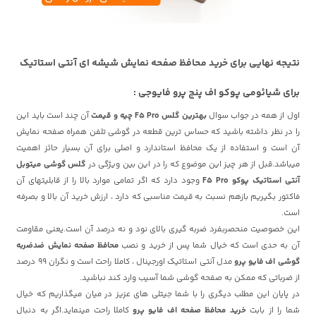
نتیجه نهایی برای خرید محافظ صفحه نمایش شیشه ای آنتی استاتیک
برای شیائومی پوکو اف پنج پرو فایوجی :
اول از همه در جواب سوال
بهترین گلس F5 Pro چیه و قیمت
آن چند است
باید این
را در نظر داشته باشید که حساس ترین قطعه در گوشی تلفن همراه صفحه نمایش
آن است و استفاده از یک محافظ استاندارد و اصلی برای آن بسیار حائز اهمیت
میباشد.قبل از هر چیز این موضوع که را در این بین ویژگی در
گلس گوشی میتوبل
آنتی استاتیک پوکو F5 Pro
وجود دارد که اگر تمامی موارد بالا را از قابلیتهای آن
فاکتور بگیریم بازهم نسبت به قیمت مناسبی که دارد ، ارزش خرید آن بالا و بصرفه
است.
این خصوصیت منحصربفرد ضربه گیری بالای نود و نه درصد آن است.یعنی مقاومت
آن به حدی است که خیال شما پس از خرید و نصب
محافظ صفحه نمایش ضدضربه
گوشی اف فایو پرو
مدل آنتی استاتیک اورجینال ، کاملا راحت است و نگران 99 درصد
از ضرباتی که ممکن به صفحه گوشی شما آسیب وارد کند نباشید.
در پایان این مطلب دیگری را با شما جیتلی های عزیز در میان میگذاریم که خیال
شما را از بابت
خرید محافظ صفحه اف فایو پرو
کاملا راحت مینماید.اگر به دنبال