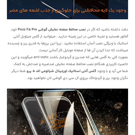
دقت داشته باشید که اگر در
نصب محافظ صفحه نمایش گوشی Poco F5 Pro
خود
آماتور هستید و تجربه خاصی در این زمینه ندارید ، میتوانید از گلس میتوبل آنتی
استایک با ویژگی نصب آسان استفاده نمایید ، زیرا این پرزها به قدری ریز و چسبنده
میباشند که جدا کردن آن ها از صفحه موبایل کار آسانی نیست.
بصورت کلی به گلس هایی که ضدپرز و گردوغبار باشند anti static میگویند و این
خاصیت کاربردی هنگام نصب محافظ صفحه نمایش ضدضربه و ضدخش به کمک
شما می آید و با وجود
گلس آنتی استاتیک اورجینال شیائومی اف 5 پرو
شما دیگر
نگران وجود پرز و گردوخاک برروی ال سی دی گوشی تان نخواهید بود.