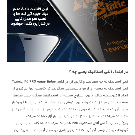
در ابتدا ، آنتی استاتیک یعنی چه ؟
آنتی استاتیک به چه معناست و کاربرد آن در
گلس محافظ صفحه F5 PRO
چیست؟
آنتی استاتیک به دسته ای از مواد شیمیایی میگویند که خاصیت آنها جلوگیری از
ایجاد الکتریسیته ساکن برروی سطوح شیشه ای است.قطعا هنگام نصب محافظ
صفحه نمایش موبایل ضدضربه برروی گوشی خود ، متوجه مقداری پرز یا گردوغبار
برروی آن شده اید که اگر به خوبی جدا نکرده باشید ، پس از نصب از زیر گلس قابل
مشاهده میباشند و به دلیل مختل کردن دید ، بسیار آزار دهنده میباشد.
ویژگی ضدپرز
گلس آنتی استاتیک F5 PRO
باعث میشود تا هنگام نصب ، پرز و
گردوخاک برروی چسب آن گیر نکند تا بدون هیچ دردسری آن را نصب نمایید.این