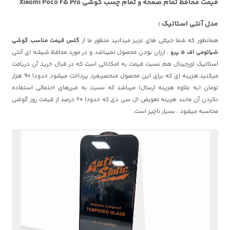
قیمت محافظ تمام صفحه و تمام چسب گوشی Xiaomi Poco F5 Pro
مدل آنتی استاتیک :
همانطور که شما جیتلی های عزیز میدانید منظور ما از
گلس قیمت مناسب گوشی
شیائومی اف 5 پرو
، ارزان بودن محصول نمیباشد و در مورد محافظ شیشه ای آنتی
استاتیک اورجینال هم نسبت قیمت به امکاناتی است که در قبال خرید آن دریافت
میکنید.هزینه ای که برای این محصول منحصربفرد پرداخت میشود حدودا 90 هزار
تومان (به علاوه هزینه ارسال) میباشد که نسبت به ضررهای احتمالی استفاده
نکردن آن مانند هزینه تعویض ال سی دی که حدودا 60 درصد از قیمت روز گوشی
محاسبه میشود ، بسیار ناچیز است.