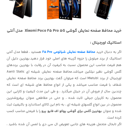
خرید محافظ صفحه نمایش گوشی Xiaomi Poco F5 Pro 5G مدل آنتی
استاتیک اورجینال :
اگر به دنبال خرید
محافظ صفحه نمایش شیائومی F5 Pro
هستید ، قطعا مدل آنتی
استاتیک از برند میتوبل را جزوه گزینه های اصلی خود قرار دهید.بهترین دلیل آن
هم قیمت مناسب این محصول نسبت به کیفیت آن در رقابت با بهترین برندهای
گلس گوشی نظیر نیلکین
میباشد.محافظ صفحه نمایش شیشه ای Aanti Static
اورجینال از برند Mietubl است که میتوان گفت بهترین برند محافظ صفحه نمایش
شفاف با قیمت مناسب میباشد و یکی از انواع محافظ های شیشه ای است که
چندین سال از فروش آن در جیتل میگذرد ، و طی این مدت کیفیت و کارایی این
محصول به کاربران جیتلی ثابت شده ، و حتی در مقاطعی عنوان پرفروشترین
محصول در بین انواع گلسهای شیشه ای ، به نام این کالای استاندارد و باکیفیت ثبت
شده و عنوان
بهترین گلس برای گوشی پوکو اف فایو پرو
را با قیمتی مناسب کسب
کرده است.
اگر تابحال متحمل هزینه های جانبی تعویض ال سی دی یا لمس آن شده باشید ،