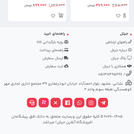
4G
ای
شف
00
899,000
1,049,000
369,000
445,000
تومان
تومان
جیتل
راهنمای خرید
راههای ارتباطی
رویه بازگردانی کالا
درباره جیتل
راهنمای پرداخت
بلاگ جیتل
ارسال سفارش
همکاری با جیتل
ثبت سفارش
05138495296
/
نشانی: مشهد بلوار احمدآباد خیابان ابوذرغفاری 39 مجتمع اداری تجاری مهر
کوهسنگی طبقه سوم واحد 2
2026-1405 © کلیه حقوق این وبسایت متعلق به داتک افق پیشگامان
(فروشگاه آنلاین جیتل) میباشد.