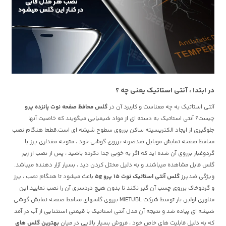
در ابتدا ، آنتی استاتیک یعنی چه ؟
آنتی استاتیک به چه معناست و کاربرد آن در
گلس محافظ صفحه نوت پانزده پرو
چیست؟ آنتی استاتیک به دسته ای از مواد شیمیایی میگویند که خاصیت آنها
جلوگیری از ایجاد الکتریسیته ساکن برروی سطوح شیشه ای است.قطعا هنگام نصب
محافظ صفحه نمایش موبایل ضدضربه برروی گوشی خود ، متوجه مقداری پرز یا
گردوغبار برروی آن شده اید که اگر به خوبی جدا نکرده باشید ، پس از نصب از زیر
گلس قابل مشاهده میباشند و به دلیل مختل کردن دید ، بسیار آزار دهنده میباشد.
ویژگی ضدپرز
گلس آنتی استاتیک نوت 15 پرو 5g
باعث میشود تا هنگام نصب ، پرز
و گردوخاک برروی چسب آن گیر نکند تا بدون هیچ دردسری آن را نصب نمایید.این
فناوری اولین بار توسط شرکت MIETUBL برروی گلسهای محافظ صفحه نمایش گوشی
شیشه ای پیاده شد و نتیجه آن مدل آنتی استاتیک با قیمتی استثنایی از آب در آمد
که به دلیل قابلیت های خاص خود ، فروش بسیار بالایی در میان
بهترین گلس های