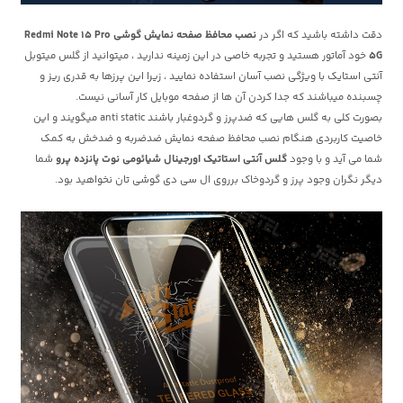
دقت داشته باشید که اگر در
نصب محافظ صفحه نمایش گوشی Redmi Note 15 Pro
5G
خود آماتور هستید و تجربه خاصی در این زمینه ندارید ، میتوانید از گلس میتوبل
آنتی استایک با ویژگی نصب آسان استفاده نمایید ، زیرا این پرزها به قدری ریز و
چسبنده میباشند که جدا کردن آن ها از صفحه موبایل کار آسانی نیست.
بصورت کلی به گلس هایی که ضدپرز و گردوغبار باشند anti static میگویند و این
خاصیت کاربردی هنگام نصب محافظ صفحه نمایش ضدضربه و ضدخش به کمک
شما می آید و با وجود
گلس آنتی استاتیک اورجینال شیائومی نوت پانزده پرو
شما
دیگر نگران وجود پرز و گردوخاک برروی ال سی دی گوشی تان نخواهید بود.