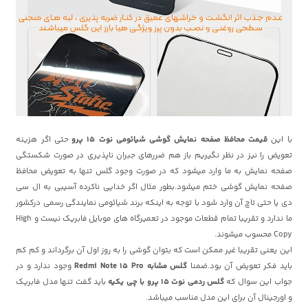
با این
قیمت محافظ صفحه نمایش گوشی شیائومی نوت 15 پرو
حتی اگر هزینه
تعویض را نیز در نظر نگیریم باز هم ضررهای جبران ناپذیری در صورت شکستگی
صفحه نمایش به ما وارد میشود که در صورت وجود گلس تنها به تعویض محافظ
صفحه نمایش گوشی ختم میشود.بطور مثال اگر خدایی ناکرده آسیبی به ال سی
دی یا حتی تاچ آن وارد شود با توجه به اینکه برند شیائومی نمایندگی رسمی درکشور
ما ندارد و تقریبا تمام قطعات موجود در تعمیرگاه های موبایل فابریک نیست و High
Copy محسوب میشوند.
این یعنی تقریبا غیر ممکن است که بتوان گوشی را به روز اول آن برگرداند و کم کم
باید فکر تعویض آن بود.ضمنا
گلس مشابه Redmi Note 15 Pro
وجود ندارد و در
جواب این سوال که
گلس ردمی نوت 15 پرو با چی یکیه
باید گفت تنها مدل فابریک
و اورجینال آن برای این مدل مناسب میباشد.