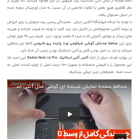
کاملا مشابه از گلس آنتی استاتیک برند میتوبل در بازار موجود میباشد که تقریبا از
نظر ظاهری هیچ نقص یا تفاوت فاحشی در آن نسبت به مدل اورجینال عرضه شده
در جیتل نمیتوان یافت.
با توجه به اینکه فروشگاه آنلاین جیتل ، نمایندگی رسمی برند میتوبل را برای فروش
و عرضه آنلاین محصولاتش در اختیار دارد باید گفت با توجه به قیمت کارخانه و هزینه
های ارسال و عوارض گمرکی که از مبدا تا مقصد وجود دارد ، قیمت زیر 90 هزار تومان
برای این
محافظ ضدخش گوشی شیائومی نوت پانزده پرو فایوجی
کاملا غیر منطقی
میباشد و باید در اصل بودن گلس و آنتی استاتیک بودن چسب آن شک کرد.
در نهایت هدف جیتل از ارائه
گلس آنتی استاتیک Redmi Note 15 Pro
این است که
این محصول را با قیمتی منصفانه و بصورت 100 درصد اصلی از تولید کننده اصلی به
دست شما ، همراهان عزیز جیتلی برسانیم.