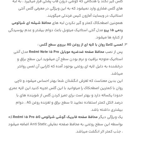
گلس گیر نکند یا هنگامی که گوشی درون قاب پشتی قرار میگیرد ، به لبه
های گلس فشاری وارد نمیشود که به این ویژگی در معرفی گلس آنتی
استاتیک در وبسایت آمازون کیس فرندلی میگویند.
همچنین اصطحکاک کمتر و گیر نکردن لبه های
محافظ شیشه ای شیائومی
ردمی 15 پرو
مدل آنتی استاتیک میتوبل باعث دوام بیشتر و عدم پوسیدگی
از کناره ها میشود.
لمسی کاملا روان با لایه ای از روغن AG برروی سطح گلس
:
پس از نصب
محافظ صفحه ضدضربه موبایل Redmi Note 15 Pro
مدل آنتی
استاتیک متوجه براقیت و نرم بودن سطح آن میشوید.این سطح براق و
درخشنده به دلیل لایه ای روغنی بوجود آمده که کارایی آن لمس روانتر
میباشد.
این بدین معناست که لغزش انگشتان شما بهتر احساس میشود و تاچی
روان با کمترین اصطحکاک را میتوانید با این گلس تجربه کنید.این لایه عمری
حدودا یکساله دارد و بهتر است برای تمیز کردن گلس از شوینده های با
درصد الکل کمتر استفاده نمایید تا سطح براق و لغزنده روغن AG ، دوام
بیشتری داشته باشد.
یک ویژگی دیگر
محافظ صفحه فابریک گوشی شیائومی Redmi 15 Pro 5G
که
بواسطه این سطح روغنی به محافظ صفحه نمایش Anti Static اضافه میشود
، جذب کمتر اثر انگشت میباشد.