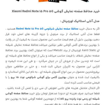
خرید محافظ صفحه نمایش گوشی Xiaomi Redmi Note 15 Pro 5G
مدل آنتی استاتیک اورجینال :
اگر به دنبال خرید
محافظ صفحه نمایش شیائومی Redmi Note 15 Pro 5G
هستید ،
قطعا مدل آنتی استاتیک از برند میتوبل را جزوه گزینه های اصلی خود قرار
دهید.بهترین دلیل آن هم قیمت مناسب این محصول نسبت به کیفیت آن در رقابت
با بهترین برندهای گلس گوشی نظیر نیلکین
میباشد.محافظ صفحه نمایش شیشه
ای Aanti Static اورجینال از برند Mietubl است که میتوان گفت بهترین برند محافظ
صفحه نمایش شفاف با قیمت مناسب میباشد و یکی از انواع محافظ های شیشه ای
است که چندین سال از فروش آن در جیتل میگذرد ، و طی این مدت کیفیت و
کارایی این محصول به کاربران جیتلی ثابت شده ، و حتی در مقاطعی عنوان
پرفروشترین محصول در بین انواع گلسهای شیشه ای ، به نام این کالای استاندارد و
باکیفیت ثبت شده و عنوان
بهترین گلس برای گوشی شیائومی نوت 15 پرو
را با
قیمتی مناسب کسب کرده است.
اگر تابحال متحمل هزینه های جانبی تعویض ال سی دی یا لمس آن شده باشید ،
قطعا میدانید صرف هزینه ای حدودا صدهزار تومان برای خرید
محافظ صفحه گوشی
شیشه ای ردمی نوت پانزده پرو 5G
که از مهمترین قطعه گوشی شما به بهترین نحو
مراقبت میکند ، به هیچ وجه گران به نظر نمیرسد.