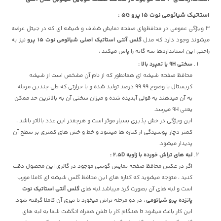
استاتیک شیائومی نوت 15 پرو 5G :
3 ویژگی عمومی در محافظهای صفحه نمایش شفاف و شیشه ای که در جیتل عرضه
میشوند وجود دارد که مدل
گلس آنتی استاتیک اصلی شیائومی نوت 15 پرو
نیز به
راحتی این استانداردها سه گانه را پاس میکند :
سختی 9H یا تمپرد بالا :
محافظ صفحه شیشه ای همانطور که از نام آن مشخص است از شیشه
کریستال با وضوح 99.99 درصد تولید شده و با حرارتی که طی چندین مرحله
به آن میدهند به قولی آبدیده شده و میزان سختی آن به بالاترین حد ممکن
یعنی 9H میرسد.
این ویژگی در خش پذیری بسیار موثر است و هرچقدر این عدد بالاتر باشد ،
کمتر دچار پوسیدگی از کناره ها میشود و خط و خش های کمتری بر سطح آن
پدیدار میشود.
لبه های تراش خورده با زاویه 2.5D :
اگر در عکس محافظ صفحه نمایش گوشی موجود در گالری این محصول دقت
کنید ، متوجه میشوید که کناره های این محافظ گلس شیشه ای کاملا مورب
است و لبه های آن بصورت گرد میباشد.لبه های
گلس آنتی استاتیک نوت
پانزده پرو شیائومی
، در دو مرحله تراش میخورد تا تیزی آن کاملا گرفته شود.
این کار باعث میشود تا هنگام کار با تلفن همراه انگشت شما به لبه های