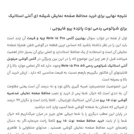
نتیجه نهایی برای خرید محافظ صفحه نمایش شیشه ای آنتی استاتیک
برای شیائومی ردمی نوت پانزده پرو فایوجی :
اول از همه در جواب سوال
بهترین گلس Note 15 Pro چیه و قیمت
آن چند است
باید این را در نظر داشته باشید که حساس ترین قطعه در گوشی تلفن همراه صفحه
نمایش آن است و استفاده از یک محافظ استاندارد و اصلی برای آن بسیار حائز اهمیت
میباشد.قبل از هر چیز این موضوع که را در این بین ویژگی در
گلس گوشی میتوبل
آنتی استاتیک شیائومی ردمی Note 15 Pro 5G
وجود دارد که اگر تمامی موارد بالا را از
قابلیتهای آن فاکتور بگیریم بازهم نسبت به قیمت مناسبی که دارد ، ارزش خرید آن
بالا و بصرفه است.
این خصوصیت منحصربفرد ضربه گیری بالای نود و نه درصد آن است.یعنی مقاومت
آن به حدی است که خیال شما پس از خرید و نصب
محافظ صفحه نمایش ضدضربه
گوشی نوت 15 پرو
مدل آنتی استاتیک اورجینال ، کاملا راحت است و نگران 99 درصد
از ضرباتی که ممکن به صفحه گوشی شما آسیب وارد کند نباشید.
در پایان این مطلب دیگری را با شما جیتلی های عزیز در میان میگذاریم که خیال
شما را از بابت
خرید محافظ صفحه نوت 15 پرو
کاملا راحت مینماید.اگر به دنبال
راهنمای خرید محافظ صفحه نمایش گوشی هستید ، مدلهای متفاوتی با ظاهری