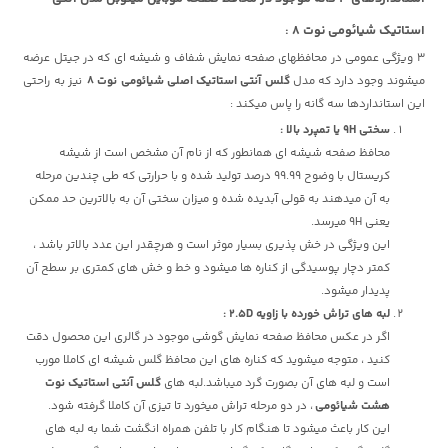
استاتیک شیائومی نوت 8 :
3 ویژگی عمومی در محافظهای صفحه نمایش شفاف و شیشه ای که در جیتل عرضه
میشوند وجود دارد که مدل
گلس آنتی استاتیک اصلی شیائومی نوت 8
نیز به راحتی
این استانداردها سه گانه را پاس میکند :
سختی 9H یا تمپرد بالا :
محافظ صفحه شیشه ای همانطور که از نام آن مشخص است از شیشه
کریستال با وضوح 99.99 درصد تولید شده و با حرارتی که طی چندین مرحله
به آن میدهند به قولی آبدیده شده و میزان سختی آن به بالاترین حد ممکن
یعنی 9H میرسد.
این ویژگی در خش پذیری بسیار موثر است و هرچقدر این عدد بالاتر باشد ،
کمتر دچار پوسیدگی از کناره ها میشود و خط و خش های کمتری بر سطح آن
پدیدار میشود.
لبه های تراش خورده با زاویه 2.5D :
اگر در عکس محافظ صفحه نمایش گوشی موجود در گالری این محصول دقت
کنید ، متوجه میشوید که کناره های این محافظ گلس شیشه ای کاملا مورب
است و لبه های آن بصورت گرد میباشد.لبه های
گلس آنتی استاتیک نوت
هشت شیائومی
، در دو مرحله تراش میخورد تا تیزی آن کاملا گرفته شود.
این کار باعث میشود تا هنگام کار با تلفن همراه انگشت شما به لبه های