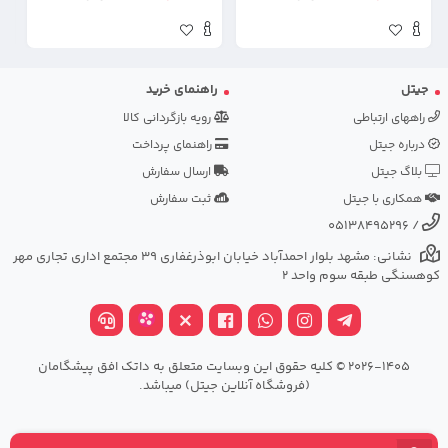
جیتل
راهنمای خرید
راههای ارتباطی
رویه بازگردانی کالا
درباره جیتل
راهنمای پرداخت
بلاگ جیتل
ارسال سفارش
همکاری با جیتل
ثبت سفارش
05138495296
/
نشانی: مشهد بلوار احمدآباد خیابان ابوذرغفاری 39 مجتمع اداری تجاری مهر
کوهسنگی طبقه سوم واحد 2
2026-1405 © کلیه حقوق این وبسایت متعلق به داتک افق پیشگامان
(فروشگاه آنلاین جیتل) میباشد.