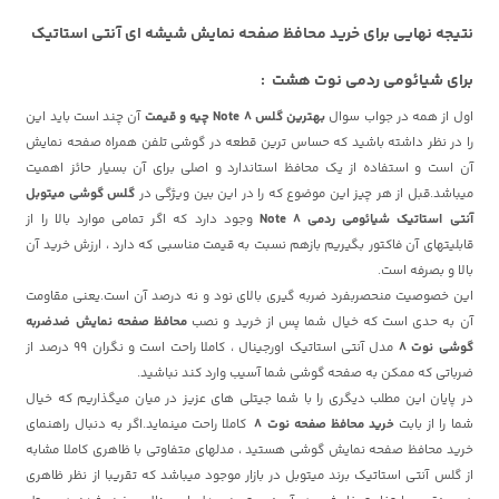
نتیجه نهایی برای خرید محافظ صفحه نمایش شیشه ای آنتی استاتیک
برای شیائومی ردمی نوت هشت :
اول از همه در جواب سوال
بهترین گلس Note 8 چیه و قیمت
آن چند است
باید این
را در نظر داشته باشید که حساس ترین قطعه در گوشی تلفن همراه صفحه نمایش
آن است و استفاده از یک محافظ استاندارد و اصلی برای آن بسیار حائز اهمیت
میباشد.قبل از هر چیز این موضوع که را در این بین ویژگی در
گلس گوشی میتوبل
آنتی استاتیک شیائومی ردمی Note 8
وجود دارد که اگر تمامی موارد بالا را از
قابلیتهای آن فاکتور بگیریم بازهم نسبت به قیمت مناسبی که دارد ، ارزش خرید آن
بالا و بصرفه است.
این خصوصیت منحصربفرد ضربه گیری بالای نود و نه درصد آن است.یعنی مقاومت
آن به حدی است که خیال شما پس از خرید و نصب
محافظ صفحه نمایش ضدضربه
گوشی نوت 8
مدل آنتی استاتیک اورجینال ، کاملا راحت است و نگران 99 درصد از
ضرباتی که ممکن به صفحه گوشی شما آسیب وارد کند نباشید.
در پایان این مطلب دیگری را با شما جیتلی های عزیز در میان میگذاریم که خیال
شما را از بابت
خرید محافظ صفحه نوت 8
کاملا راحت مینماید.اگر به دنبال راهنمای
خرید محافظ صفحه نمایش گوشی هستید ، مدلهای متفاوتی با ظاهری کاملا مشابه
از گلس آنتی استاتیک برند میتوبل در بازار موجود میباشد که تقریبا از نظر ظاهری