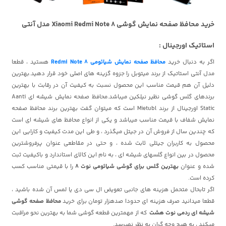
خرید محافظ صفحه نمایش گوشی Xiaomi Redmi Note 8 مدل آنتی
استاتیک اورجینال :
اگر به دنبال خرید
محافظ صفحه نمایش شیائومی Redmi Note 8
هستید ، قطعا
مدل آنتی استاتیک از برند میتوبل را جزوه گزینه های اصلی خود قرار دهید.بهترین
دلیل آن هم قیمت مناسب این محصول نسبت به کیفیت آن در رقابت با بهترین
برندهای گلس گوشی نظیر نیلکین
میباشد.محافظ صفحه نمایش شیشه ای Aanti
Static اورجینال از برند Mietubl است که میتوان گفت بهترین برند محافظ صفحه
نمایش شفاف با قیمت مناسب میباشد و یکی از انواع محافظ های شیشه ای است
که چندین سال از فروش آن در جیتل میگذرد ، و طی این مدت کیفیت و کارایی این
محصول به کاربران جیتلی ثابت شده ، و حتی در مقاطعی عنوان پرفروشترین
محصول در بین انواع گلسهای شیشه ای ، به نام این کالای استاندارد و باکیفیت ثبت
شده و عنوان
بهترین گلس برای گوشی شیائومی نوت 8
را با قیمتی مناسب کسب
کرده است.
اگر تابحال متحمل هزینه های جانبی تعویض ال سی دی یا لمس آن شده باشید ،
قطعا میدانید صرف هزینه ای حدودا صدهزار تومان برای خرید
محافظ صفحه گوشی
شیشه ای ردمی نوت هشت
که از مهمترین قطعه گوشی شما به بهترین نحو مراقبت
میکند ، به هیچ وجه گران به نظر نمیرسد.