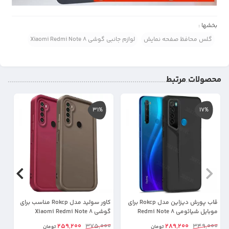
بخشها :
گلس محافظ صفحه نمایش
لوازم جانبی گوشی Xiaomi Redmi Note 8
محصولات مرتبط
31%
17%
قاب پورش دیزاین مدل Rokcp برای
کاور سولید مدل Rokcp مناسب برای
موبایل شیائومی Redmi Note 8
گوشی Xiaomi Redmi Note 8
مد
لن
00
259,200
375,000
289,200
349,000
تومان
تومان