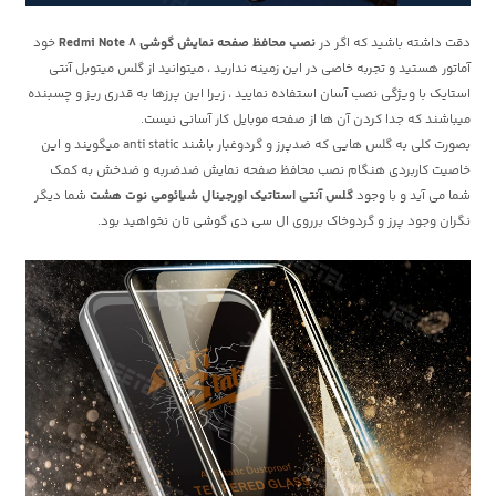
دقت داشته باشید که اگر در
نصب محافظ صفحه نمایش گوشی Redmi Note 8
خود
آماتور هستید و تجربه خاصی در این زمینه ندارید ، میتوانید از گلس میتوبل آنتی
استایک با ویژگی نصب آسان استفاده نمایید ، زیرا این پرزها به قدری ریز و چسبنده
میباشند که جدا کردن آن ها از صفحه موبایل کار آسانی نیست.
بصورت کلی به گلس هایی که ضدپرز و گردوغبار باشند anti static میگویند و این
خاصیت کاربردی هنگام نصب محافظ صفحه نمایش ضدضربه و ضدخش به کمک
شما می آید و با وجود
گلس آنتی استاتیک اورجینال شیائومی نوت هشت
شما دیگر
نگران وجود پرز و گردوخاک برروی ال سی دی گوشی تان نخواهید بود.