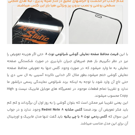
با این
قیمت محافظ صفحه نمایش گوشی شیائومی نوت 8
حتی اگر هزینه تعویض را
نیز در نظر نگیریم باز هم ضررهای جبران ناپذیری در صورت شکستگی صفحه
نمایش به ما وارد میشود که در صورت وجود گلس تنها به تعویض محافظ صفحه
نمایش گوشی ختم میشود.بطور مثال اگر خدایی ناکرده آسیبی به ال سی دی یا
حتی تاچ آن وارد شود با توجه به اینکه برند شیائومی نمایندگی رسمی درکشور ما
ندارد و تقریبا تمام قطعات موجود در تعمیرگاه های موبایل فابریک نیست و High
Copy محسوب میشوند.
این یعنی تقریبا غیر ممکن است که بتوان گوشی را به روز اول آن برگرداند و کم کم
باید فکر تعویض آن بود.ضمنا
گلس مشابه Redmi Note 8
وجود ندارد و در جواب
این سوال که
گلس ردمی نوت 8 با چی یکیه
باید گفت تنها مدل فابریک و اورجینال
آن برای این مدل مناسب میباشد.