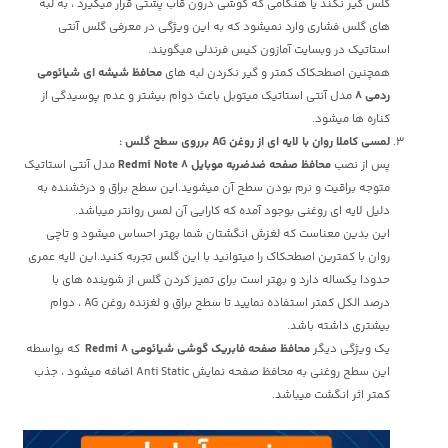
گلس گیر نکند یا هنگامی که گوشی درون قاب پشتی قرار میگیرد ، به لبه
های گلس فشاری وارد نمیشود که به این ویژگی در معرفی گلس آنتی
استاتیک در وبسایت آمازون کیس فرندلی میگویند.
همچنین اصطحکاک کمتر و گیر نکردن لبه های
محافظ شیشه ای شیائومی
ردمی 8
مدل آنتی استاتیک میتوبل باعث دوام بیشتر و عدم پوسیدگی از
کناره ها میشود.
لمسی کاملا روان با لایه ای از روغن AG برروی سطح گلس
:
پس از نصب
محافظ صفحه ضدضربه موبایل Redmi Note 8
مدل آنتی استاتیک
متوجه براقیت و نرم بودن سطح آن میشوید.این سطح براق و درخشنده به
دلیل لایه ای روغنی بوجود آمده که کارایی آن لمس روانتر میباشد.
این بدین معناست که لغزش انگشتان شما بهتر احساس میشود و تاچی
روان با کمترین اصطحکاک را میتوانید با این گلس تجربه کنید.این لایه عمری
حدودا یکساله دارد و بهتر است برای تمیز کردن گلس از شوینده های با
درصد الکل کمتر استفاده نمایید تا سطح براق و لغزنده روغن AG ، دوام
بیشتری داشته باشد.
یک ویژگی دیگر
محافظ صفحه فابریک گوشی شیائومی Redmi 8
که بواسطه
این سطح روغنی به محافظ صفحه نمایش Anti Static اضافه میشود ، جذب
کمتر اثر انگشت میباشد.