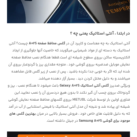
در ابتدا ، آنتی استاتیک یعنی چه ؟
آنتی استاتیک به چه معناست و کاربرد آن در
گلس محافظ صفحه A02S
چیست؟ آنتی
استاتیک به دسته ای از مواد شیمیایی میگویند که خاصیت آنها جلوگیری از ایجاد
الکتریسیته ساکن برروی سطوح شیشه ای است.قطعا هنگام نصب محافظ صفحه
نمایش موبایل ضدضربه برروی گوشی خود ، متوجه مقداری پرز یا گردوغبار برروی آن
شده اید که اگر به خوبی جدا نکرده باشید ، پس از نصب از زیر گلس قابل مشاهده
میباشند و به دلیل مختل کردن دید ، بسیار آزار دهنده میباشد.
ویژگی ضدپرز
گلس آنتی استاتیک Galaxy A02S
باعث میشود تا هنگام نصب ، پرز و
گردوخاک برروی چسب آن گیر نکند تا بدون هیچ دردسری آن را نصب نمایید.این
فناوری اولین بار توسط شرکت MIETUBL برروی گلسهای محافظ صفحه نمایش گوشی
شیشه ای پیاده شد و نتیجه آن مدل آنتی استاتیک با قیمتی استثنایی از آب در آمد
که به دلیل قابلیت های خاص خود ، فروش بسیار بالایی در میان
بهترین گلس های
موجود برای گوشی Samsung A02S
در جیتل داشته است.