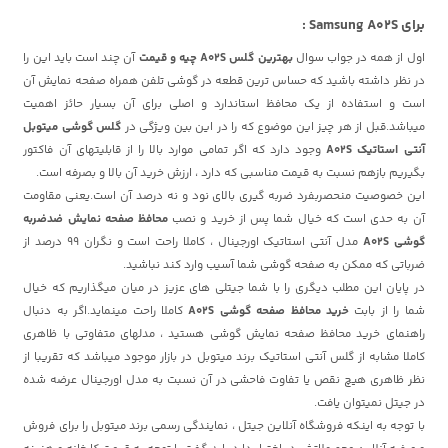
برای Samsung A02S :
اول از همه در جواب سوال
بهترین گلس A02S چیه و قیمت
آن چند است
باید این را
در نظر داشته باشید که حساس ترین قطعه در گوشی تلفن همراه صفحه نمایش آن
است و استفاده از یک محافظ استاندارد و اصلی برای آن بسیار حائز اهمیت
میباشد.قبل از هر چیز این موضوع که را در این بین ویژگی در
گلس گوشی میتوبل
آنتی استاتیک A02S
وجود دارد که اگر تمامی موارد بالا را از قابلیتهای آن فاکتور
بگیریم بازهم نسبت به قیمت مناسبی که دارد ، ارزش خرید آن بالا و بصرفه است.
این خصوصیت منحصربفرد ضربه گیری بالای نود و نه درصد آن است.یعنی مقاومت
آن به حدی است که خیال شما پس از خرید و نصب
محافظ صفحه نمایش ضدضربه
گوشی A02S
مدل آنتی استاتیک اورجینال ، کاملا راحت است و نگران 99 درصد از
ضرباتی که ممکن به صفحه گوشی شما آسیب وارد کند نباشید.
در پایان این مطلب دیگری را با شما جیتلی های عزیز در میان میگذاریم که خیال
شما را از بابت
خرید محافظ صفحه گوشی A02S
کاملا راحت مینماید.اگر به دنبال
راهنمای خرید محافظ صفحه نمایش گوشی هستید ، مدلهای متفاوتی با ظاهری
کاملا مشابه از گلس آنتی استاتیک برند میتوبل در بازار موجود میباشد که تقریبا از
نظر ظاهری هیچ نقص یا تفاوت فاحشی در آن نسبت به مدل اورجینال عرضه شده
در جیتل نمیتوان یافت.
با توجه به اینکه فروشگاه آنلاین جیتل ، نمایندگی رسمی برند میتوبل را برای فروش