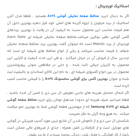
استاتیک اورجینال :
اگر به دنبال خرید
محافظ صفحه نمایش گوشی A02S
هستید ، قطعا مدل آنتی
استاتیک از برند میتوبل را جزوه گزینه های اصلی خود قرار دهید.بهترین دلیل آن
هم قیمت مناسب این محصول نسبت به کیفیت آن در رقابت با بهترین برندهای
گلس گوشی نظیر نیلکین
میباشد.محافظ صفحه نمایش شیشه ای Aanti Static
اورجینال از برند Mietubl است که میتوان گفت بهترین برند محافظ صفحه نمایش
شفاف با قیمت مناسب میباشد و یکی از انواع محافظ های شیشه ای است که
چندین سال از فروش آن در جیتل میگذرد ، و طی این مدت کیفیت و کارایی این
محصول به کاربران جیتلی ثابت شده ، و حتی در مقاطعی عنوان پرفروشترین
محصول در بین انواع گلسهای شیشه ای ، به نام این کالای استاندارد و باکیفیت ثبت
شده و عنوان
بهترین گلس برای گوشی سامسونگ A02S
را با قیمتی مناسب کسب
کرده است.
اگر تابحال متحمل هزینه های جانبی تعویض ال سی دی یا لمس آن شده باشید ،
قطعا میدانید صرف هزینه ای حدودا صدهزار تومان برای خرید
محافظ صفحه گوشی
شیشه ای Samsung A02S
که از مهمترین قطعه گوشی شما به بهترین نحو مراقبت
میکند ، به هیچ وجه گران به نظر نمیرسد.
شکستن ال سی دی و از خاموش شدن آن شایع ترین مورد آسیب فیزیکی در گوشی
های موبایل است و از کارافتادن تلفن همراه ، جدای از ضررهای مالی ممکن است
باعث از کار افتادگی یا مختل شدن زندگی روزمره بسیاری از ما نیز بشود.