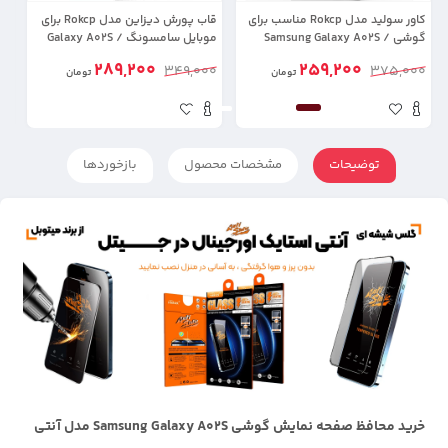
کاور سولید مدل Rokcp مناسب برای
قاب پورش دیزاین مدل Rokcp برای
گوشی Samsung Galaxy A02S /
موبایل سامسونگ Galaxy A02S /
مد
A03S
A03S
289,200
259,200
0
349,000
375,000
تومان
تومان
توضیحات
مشخصات محصول
بازخوردها
خرید محافظ صفحه نمایش گوشی Samsung Galaxy A02S مدل آنتی