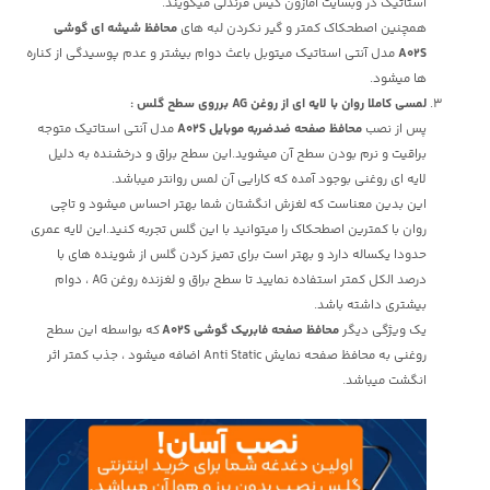
استاتیک در وبسایت آمازون کیس فرندلی میگویند.
همچنین اصطحکاک کمتر و گیر نکردن لبه های
محافظ شیشه ای گوشی
A02S
مدل آنتی استاتیک میتوبل باعث دوام بیشتر و عدم پوسیدگی از کناره
ها میشود.
لمسی کاملا روان با لایه ای از روغن AG برروی سطح گلس
:
پس از نصب
محافظ صفحه ضدضربه موبایل A02S
مدل آنتی استاتیک متوجه
براقیت و نرم بودن سطح آن میشوید.این سطح براق و درخشنده به دلیل
لایه ای روغنی بوجود آمده که کارایی آن لمس روانتر میباشد.
این بدین معناست که لغزش انگشتان شما بهتر احساس میشود و تاچی
روان با کمترین اصطحکاک را میتوانید با این گلس تجربه کنید.این لایه عمری
حدودا یکساله دارد و بهتر است برای تمیز کردن گلس از شوینده های با
درصد الکل کمتر استفاده نمایید تا سطح براق و لغزنده روغن AG ، دوام
بیشتری داشته باشد.
یک ویژگی دیگر
محافظ صفحه فابریک گوشی A02S
که بواسطه این سطح
روغنی به محافظ صفحه نمایش Anti Static اضافه میشود ، جذب کمتر اثر
انگشت میباشد.