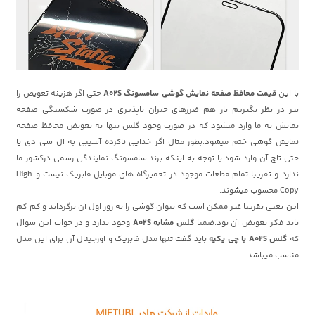
با این
قیمت محافظ صفحه نمایش گوشی سامسونگ A02S
حتی اگر هزینه تعویض را
نیز در نظر نگیریم باز هم ضررهای جبران ناپذیری در صورت شکستگی صفحه
نمایش به ما وارد میشود که در صورت وجود گلس تنها به تعویض محافظ صفحه
نمایش گوشی ختم میشود.بطور مثال اگر خدایی ناکرده آسیبی به ال سی دی یا
حتی تاچ آن وارد شود با توجه به اینکه برند سامسونگ نمایندگی رسمی درکشور ما
ندارد و تقریبا تمام قطعات موجود در تعمیرگاه های موبایل فابریک نیست و High
Copy محسوب میشوند.
این یعنی تقریبا غیر ممکن است که بتوان گوشی را به روز اول آن برگرداند و کم کم
باید فکر تعویض آن بود.ضمنا
گلس مشابه A02S
وجود ندارد و در جواب این سوال
که
گلس A02S با چی یکیه
باید گفت تنها مدل فابریک و اورجینال آن برای این مدل
مناسب میباشد.