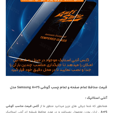
قیمت محافظ تمام صفحه و تمام چسب گوشی Samsung A02S مدل
آنتی استاتیک :
همانطور که شما جیتلی های عزیز میدانید منظور ما از
گلس قیمت مناسب گوشی
A02S
، ارزان بودن محصول نمیباشد و در مورد محافظ شیشه ای آنتی استاتیک