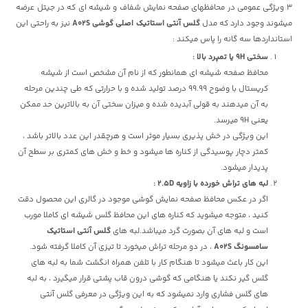
3 ویژگی عمومی در محافظهای صفحه نمایش شفاف و شیشه ای که در جیتل عرضه
میشوند وجود دارد که مدل
گلس آنتی استاتیک اصلی گوشی A02S
نیز به راحتی این
استانداردها سه گانه را پاس میکند :
سختی 9H یا تمپرد بالا :
محافظ صفحه شیشه ای همانطور که از نام آن مشخص است از شیشه
کریستال با وضوح 99.99 درصد تولید شده و با حرارتی که طی چندین مرحله
به آن میدهند به قولی آبدیده شده و میزان سختی آن به بالاترین حد ممکن
یعنی 9H میرسد.
این ویژگی در خش پذیری بسیار موثر است و هرچقدر این عدد بالاتر باشد ،
کمتر دچار پوسیدگی از کناره ها میشود و خط و خش های کمتری بر سطح آن
پدیدار میشود.
لبه های تراش خورده با زاویه 2.5D :
اگر در عکس محافظ صفحه نمایش گوشی موجود در گالری این محصول دقت
کنید ، متوجه میشوید که کناره های این محافظ گلس شیشه ای کاملا مورب
است و لبه های آن بصورت گرد میباشد.لبه های
گلس آنتی استاتیک
سامسونگ A02S
، در دو مرحله تراش میخورد تا تیزی آن کاملا گرفته شود.
این کار باعث میشود تا هنگام کار با تلفن همراه انگشت شما به لبه های
گلس گیر نکند یا هنگامی که گوشی درون قاب پشتی قرار میگیرد ، به لبه
های گلس فشاری وارد نمیشود که به این ویژگی در معرفی گلس آنتی