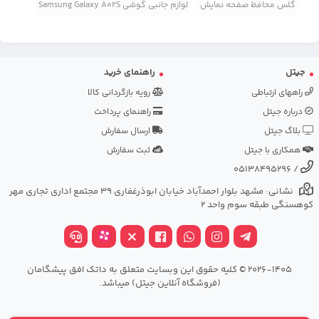
گلس محافظ صفحه نمایش
لوازم جانبی گوشی Samsung Galaxy A02S
جیتل
راهنمای خرید
راههای ارتباطی
رویه بازگردانی کالا
درباره جیتل
راهنمای پرداخت
بلاگ جیتل
ارسال سفارش
همکاری با جیتل
ثبت سفارش
05138495296
/
نشانی: مشهد بلوار احمدآباد خیابان ابوذرغفاری 39 مجتمع اداری تجاری مهر
کوهسنگی طبقه سوم واحد 2
2026-1405 © کلیه حقوق این وبسایت متعلق به داتک افق پیشگامان
(فروشگاه آنلاین جیتل) میباشد.