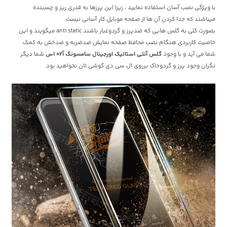
با ویژگی نصب آسان استفاده نمایید ، زیرا این پرزها به قدری ریز و چسبنده
میباشند که جدا کردن آن ها از صفحه موبایل کار آسانی نیست.
بصورت کلی به گلس هایی که ضدپرز و گردوغبار باشند anti static میگویند و این
خاصیت کاربردی هنگام نصب محافظ صفحه نمایش ضدضربه و ضدخش به کمک
شما می آید و با وجود
گلس آنتی استاتیک اورجینال سامسونگ آ02 اس
شما دیگر
نگران وجود پرز و گردوخاک برروی ال سی دی گوشی تان نخواهید بود.