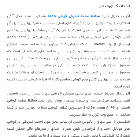
استاتیک اورجینال :
اگر به دنبال خرید
محافظ صفحه نمایش گوشی A04S
هستید ، قطعا مدل آنتی
استاتیک از برند میتوبل را جزوه گزینه های اصلی خود قرار دهید.بهترین دلیل آن
هم قیمت مناسب این محصول نسبت به کیفیت آن در رقابت با بهترین برندهای
گلس گوشی نظیر نیلکین
میباشد.محافظ صفحه نمایش شیشه ای Aanti Static
اورجینال از برند Mietubl است که میتوان گفت بهترین برند محافظ صفحه نمایش
شفاف با قیمت مناسب میباشد و یکی از انواع محافظ های شیشه ای است که
چندین سال از فروش آن در جیتل میگذرد ، و طی این مدت کیفیت و کارایی این
محصول به کاربران جیتلی ثابت شده ، و حتی در مقاطعی عنوان پرفروشترین
محصول در بین انواع گلسهای شیشه ای ، به نام این کالای استاندارد و باکیفیت ثبت
شده و عنوان
بهترین گلس برای گوشی سامسونگ A04S
را با قیمتی مناسب کسب
کرده است.
اگر تابحال متحمل هزینه های جانبی تعویض ال سی دی یا لمس آن شده باشید ،
قطعا میدانید صرف هزینه ای حدودا صدهزار تومان برای خرید
محافظ صفحه گوشی
شیشه ای Samsung A04S
که از مهمترین قطعه گوشی شما به بهترین نحو مراقبت
میکند ، به هیچ وجه گران به نظر نمیرسد.
شکستن ال سی دی و از خاموش شدن آن شایع ترین مورد آسیب فیزیکی در گوشی
های موبایل است و از کارافتادن تلفن همراه ، جدای از ضررهای مالی ممکن است
باعث از کار افتادگی یا مختل شدن زندگی روزمره بسیاری از ما نیز بشود.