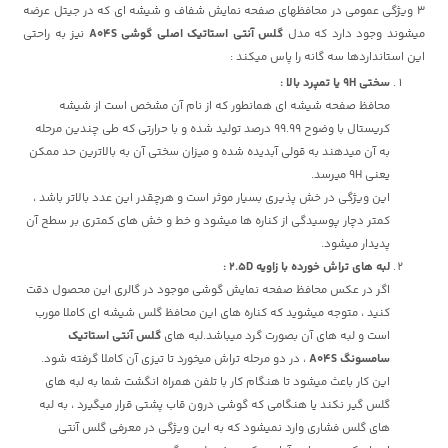
3 ویژگی عمومی در محافظهای صفحه نمایش شفاف و شیشه ای که در جیتل عرضه
میشوند وجود دارد که مدل
گلس آنتی استاتیک اصلی گوشی A04S
نیز به راحتی
این استانداردها سه گانه را پاس میکند :
سختی 9H یا تمپرد بالا :
محافظ صفحه شیشه ای همانطور که از نام آن مشخص است از شیشه
کریستال با وضوح 99.99 درصد تولید شده و با حرارتی که طی چندین مرحله
به آن میدهند به قولی آبدیده شده و میزان سختی آن به بالاترین حد ممکن
یعنی 9H میرسد.
این ویژگی در خش پذیری بسیار موثر است و هرچقدر این عدد بالاتر باشد ،
کمتر دچار پوسیدگی از کناره ها میشود و خط و خش های کمتری بر سطح آن
پدیدار میشود.
لبه های تراش خورده با زاویه 2.5D :
اگر در عکس محافظ صفحه نمایش گوشی موجود در گالری این محصول دقت
کنید ، متوجه میشوید که کناره های این محافظ گلس شیشه ای کاملا مورب
است و لبه های آن بصورت گرد میباشد.لبه های
گلس آنتی استاتیک
سامسونگ A04S
، در دو مرحله تراش میخورد تا تیزی آن کاملا گرفته شود.
این کار باعث میشود تا هنگام کار با تلفن همراه انگشت شما به لبه های
گلس گیر نکند یا هنگامی که گوشی درون قاب پشتی قرار میگیرد ، به لبه
های گلس فشاری وارد نمیشود که به این ویژگی در معرفی گلس آنتی