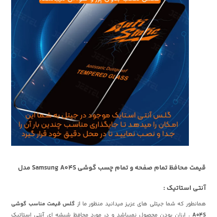
قیمت محافظ تمام صفحه و تمام چسب گوشی Samsung A04S مدل
آنتی استاتیک :
همانطور که شما جیتلی های عزیز میدانید منظور ما از
گلس قیمت مناسب گوشی
A04S
، ارزان بودن محصول نمیباشد و در مورد محافظ شیشه ای آنتی استاتیک