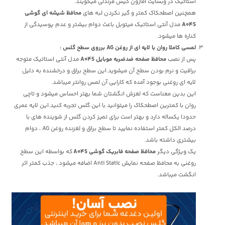
استاتیک در وبسایت آمازون کیس فرندلی میگویند.
همچنین اصطحکاک کمتر و گیر نکردن لبه های
محافظ شیشه ای گوشی
A04S
مدل آنتی استاتیک میتوبل باعث دوام بیشتر و عدم پوسیدگی از
کناره ها میشود.
لمسی کاملا روان با لایه ای از روغن AG برروی سطح گلس
:
پس از نصب
محافظ صفحه ضدضربه موبایل A04S
مدل آنتی استاتیک متوجه
براقیت و نرم بودن سطح آن میشوید.این سطح براق و درخشنده به دلیل
لایه ای روغنی بوجود آمده که کارایی آن لمس روانتر میباشد.
این بدین معناست که لغزش انگشتان شما بهتر احساس میشود و تاچی
روان با کمترین اصطحکاک را میتوانید با این گلس تجربه کنید.این لایه عمری
حدودا یکساله دارد و بهتر است برای تمیز کردن گلس از شوینده های با
درصد الکل کمتر استفاده نمایید تا سطح براق و لغزنده روغن AG ، دوام
بیشتری داشته باشد.
یک ویژگی دیگر
محافظ صفحه فابریک گوشی A04S
که بواسطه این سطح
روغنی به محافظ صفحه نمایش Anti Static اضافه میشود ، جذب کمتر اثر
انگشت میباشد.