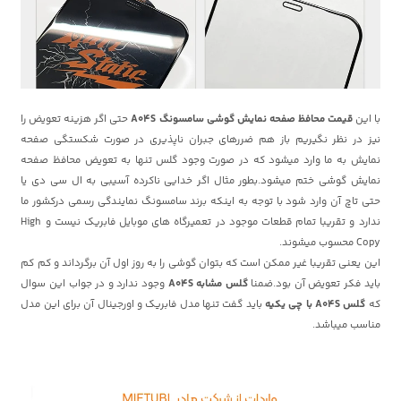
با این
قیمت محافظ صفحه نمایش گوشی سامسونگ A04S
حتی اگر هزینه تعویض را
نیز در نظر نگیریم باز هم ضررهای جبران ناپذیری در صورت شکستگی صفحه
نمایش به ما وارد میشود که در صورت وجود گلس تنها به تعویض محافظ صفحه
نمایش گوشی ختم میشود.بطور مثال اگر خدایی ناکرده آسیبی به ال سی دی یا
حتی تاچ آن وارد شود با توجه به اینکه برند سامسونگ نمایندگی رسمی درکشور ما
ندارد و تقریبا تمام قطعات موجود در تعمیرگاه های موبایل فابریک نیست و High
Copy محسوب میشوند.
این یعنی تقریبا غیر ممکن است که بتوان گوشی را به روز اول آن برگرداند و کم کم
باید فکر تعویض آن بود.ضمنا
گلس مشابه A04S
وجود ندارد و در جواب این سوال
که
گلس A04S با چی یکیه
باید گفت تنها مدل فابریک و اورجینال آن برای این مدل
مناسب میباشد.