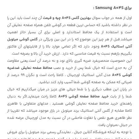
برای Samsung A04S :
اول از همه در جواب سوال
بهترین گلس A04S چیه و قیمت
آن چند است
باید این را
در نظر داشته باشید که حساس ترین قطعه در گوشی تلفن همراه صفحه نمایش آن
است و استفاده از یک محافظ استاندارد و اصلی برای آن بسیار حائز اهمیت
میباشد.قبل از هر چیز این موضوع که را در این بین ویژگی در
گلس گوشی میتوبل
آنتی استاتیک A04S
وجود دارد که اگر تمامی موارد بالا را از قابلیتهای آن فاکتور
بگیریم بازهم نسبت به قیمت مناسبی که دارد ، ارزش خرید آن بالا و بصرفه است.
این خصوصیت منحصربفرد ضربه گیری بالای نود و نه درصد آن است.یعنی مقاومت
آن به حدی است که خیال شما پس از خرید و نصب
محافظ صفحه نمایش ضدضربه
گوشی A04S
مدل آنتی استاتیک اورجینال ، کاملا راحت است و نگران 99 درصد از
ضرباتی که ممکن به صفحه گوشی شما آسیب وارد کند نباشید.
در پایان این مطلب دیگری را با شما جیتلی های عزیز در میان میگذاریم که خیال
شما را از بابت
خرید محافظ صفحه گوشی A04S
کاملا راحت مینماید.اگر به دنبال
راهنمای خرید محافظ صفحه نمایش گوشی هستید ، مدلهای متفاوتی با ظاهری
کاملا مشابه از گلس آنتی استاتیک برند میتوبل در بازار موجود میباشد که تقریبا از
نظر ظاهری هیچ نقص یا تفاوت فاحشی در آن نسبت به مدل اورجینال عرضه شده
در جیتل نمیتوان یافت.
با توجه به اینکه فروشگاه آنلاین جیتل ، نمایندگی رسمی برند میتوبل را برای فروش