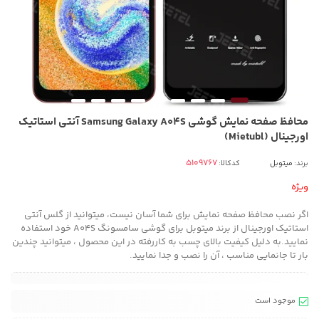
محافظ صفحه نمایش گوشی Samsung Galaxy A04S آنتی استاتیک
اورجینال (Mietubl)
برند:
میتوبل
کدکالا:
ویژه
اگر نصب محافظ صفحه نمایش برای شما آسان نیست، میتوانید از گلس آنتی
استاتیک اورجینال از برند میتوبل برای گوشی سامسونگ A04S خود استفاده
نمایید.به دلیل کیفیت بالای چسب به کاررفته در این محصول ، میتوانید چندین
بار تا جانمایی مناسب ، آن را نصب و جدا نمایید.
موجود است