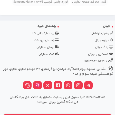
گلس محافظ صفحه نمایش
لوازم جانبی گوشی Samsung Galaxy A04S
جیتل
راهنمای خرید
راههای ارتباطی
رویه بازگردانی کالا
درباره جیتل
راهنمای پرداخت
بلاگ جیتل
ارسال سفارش
همکاری با جیتل
ثبت سفارش
05138495296
/
نشانی: مشهد بلوار احمدآباد خیابان ابوذرغفاری 39 مجتمع اداری تجاری مهر
کوهسنگی طبقه سوم واحد 2
2026-1405 © کلیه حقوق این وبسایت متعلق به داتک افق پیشگامان
(فروشگاه آنلاین جیتل) میباشد.