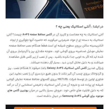
در ابتدا ، آنتی استاتیک یعنی چه ؟
آنتی استاتیک به چه معناست و کاربرد آن در
گلس محافظ صفحه A04S
چیست؟ آنتی
استاتیک به دسته ای از مواد شیمیایی میگویند که خاصیت آنها جلوگیری از ایجاد
الکتریسیته ساکن برروی سطوح شیشه ای است.قطعا هنگام نصب محافظ صفحه
نمایش موبایل ضدضربه برروی گوشی خود ، متوجه مقداری پرز یا گردوغبار برروی آن
شده اید که اگر به خوبی جدا نکرده باشید ، پس از نصب از زیر گلس قابل مشاهده
میباشند و به دلیل مختل کردن دید ، بسیار آزار دهنده میباشد.
ویژگی ضدپرز
گلس آنتی استاتیک Galaxy A04S
باعث میشود تا هنگام نصب ، پرز
و گردوخاک برروی چسب آن گیر نکند تا بدون هیچ دردسری آن را نصب نمایید.این
فناوری اولین بار توسط شرکت MIETUBL برروی گلسهای محافظ صفحه نمایش گوشی
شیشه ای پیاده شد و نتیجه آن مدل آنتی استاتیک با قیمتی استثنایی از آب در آمد
که به دلیل قابلیت های خاص خود ، فروش بسیار بالایی در میان
بهترین گلس های
موجود برای گوشی Samsung A04S
در جیتل داشته است.