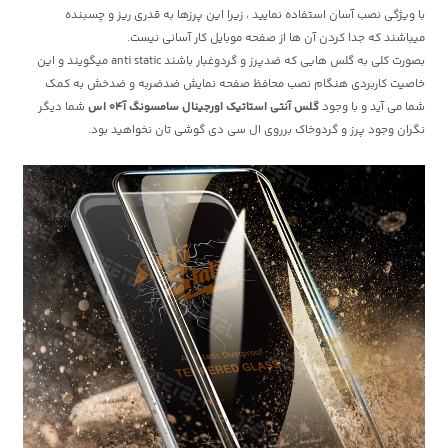
با ویژگی نصب آسان استفاده نمایید ، زیرا این پرزها به قدری ریز و چسبنده
میباشند که جدا کردن آن ها از صفحه موبایل کار آسانی نیست.
بصورت کلی به گلس هایی که ضدپرز و گردوغبار باشند anti static میگویند و این
خاصیت کاربردی هنگام نصب محافظ صفحه نمایش ضدضربه و ضدخش به کمک
شما می آید و با وجود
گلس آنتی استاتیک اورجینال سامسونگ آ04 اس
شما دیگر
نگران وجود پرز و گردوخاک برروی ال سی دی گوشی تان نخواهید بود.