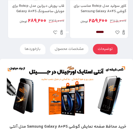
کاور سولید مدل Rokcp مناسب برای
قاب پورش دیزاین مدل Rokcp برای
گوشی Samsung Galaxy A04S
موبایل سامسونگ Galaxy A04S
مد
لن
289,200
259,200
00
349,000
375,000
تومان
تومان
توضیحات
مشخصات محصول
بازخوردها
خرید محافظ صفحه نمایش گوشی Samsung Galaxy A04S مدل آنتی