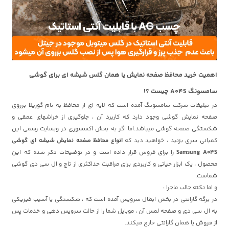
اهمیت خرید محافظ صفحه نمایش یا همان گلس شیشه ای برای گوشی
سامسونگ A04S چیست ؟!
در تبلیغات شرکت سامسونگ آمده است که لایه ای از محافظ به نام گوریلا برروی
صفحه نمایش گوشی وجود دارد که کاربرد آن ، جلوگیری از خراشهای عمقی و
شکستگی صفحه گوشی میباشد.اما اگر به بخش اکسسوری در وبسایت رسمی این
کمپانی سری بزنید ، خواهید دید که
انواع محافظ صفحه نمایش شیشه ای گوشی
Samsung A04S
را برای فروش قرار داده است و در توضیحات ذکر شده که این
محصول ، یک ابزار حیاتی و کاربردی برای مراقبت حداکثری از تاچ و ال سی دی گوشی
شماست.
و اما نکته جالب ماجرا :
در برگه گارانتی در بخش ابطال سرویس آمده است که ، شکستگی یا آسیب فیزیکی
به ال سی دی و صفحه لمس آن ، موبایل شما را از حالت سرویس دهی و خدمات پس
از فروش یا همان گارانتی خارج میکند.