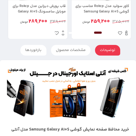
کاور سولید مدل Rokcp مناسب برای
قاب پورش دیزاین مدل Rokcp برای
گوشی Samsung Galaxy A10S
موبایل سامسونگ Galaxy A10S
مد
لن
289,200
259,200
0
349,000
375,000
تومان
تومان
توضیحات
مشخصات محصول
بازخوردها
خرید محافظ صفحه نمایش گوشی Samsung Galaxy A10S مدل آنتی