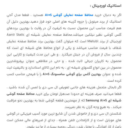
استاتیک اورجینال :
اگر به دنبال خرید
محافظ صفحه نمایش گوشی A10S
هستید ، قطعا مدل آنتی
استاتیک از برند میتوبل را جزوه گزینه های اصلی خود قرار دهید.بهترین دلیل آن
هم قیمت مناسب این محصول نسبت به کیفیت آن در رقابت با بهترین برندهای
گلس گوشی نظیر نیلکین
میباشد.محافظ صفحه نمایش شیشه ای Aanti Static
اورجینال از برند Mietubl است که میتوان گفت بهترین برند محافظ صفحه نمایش
شفاف با قیمت مناسب میباشد و یکی از انواع محافظ های شیشه ای است که
چندین سال از فروش آن در جیتل میگذرد ، و طی این مدت کیفیت و کارایی این
محصول به کاربران جیتلی ثابت شده ، و حتی در مقاطعی عنوان پرفروشترین
محصول در بین انواع گلسهای شیشه ای ، به نام این کالای استاندارد و باکیفیت ثبت
شده و عنوان
بهترین گلس برای گوشی سامسونگ A10S
را با قیمتی مناسب کسب
کرده است.
اگر تابحال متحمل هزینه های جانبی تعویض ال سی دی یا لمس آن شده باشید ،
قطعا میدانید صرف هزینه ای حدودا صدهزار تومان برای خرید
محافظ صفحه گوشی
شیشه ای Samsung A10S
که از مهمترین قطعه گوشی شما به بهترین نحو مراقبت
میکند ، به هیچ وجه گران به نظر نمیرسد.
شکستن ال سی دی و از خاموش شدن آن شایع ترین مورد آسیب فیزیکی در گوشی
های موبایل است و از کارافتادن تلفن همراه ، جدای از ضررهای مالی ممکن است
باعث از کار افتادگی یا مختل شدن زندگی روزمره بسیاری از ما نیز بشود.