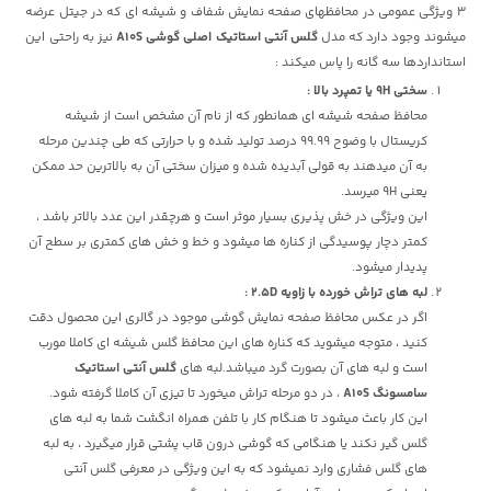
3 ویژگی عمومی در محافظهای صفحه نمایش شفاف و شیشه ای که در جیتل عرضه
میشوند وجود دارد که مدل
گلس آنتی استاتیک اصلی گوشی A10S
نیز به راحتی این
استانداردها سه گانه را پاس میکند :
سختی 9H یا تمپرد بالا :
محافظ صفحه شیشه ای همانطور که از نام آن مشخص است از شیشه
کریستال با وضوح 99.99 درصد تولید شده و با حرارتی که طی چندین مرحله
به آن میدهند به قولی آبدیده شده و میزان سختی آن به بالاترین حد ممکن
یعنی 9H میرسد.
این ویژگی در خش پذیری بسیار موثر است و هرچقدر این عدد بالاتر باشد ،
کمتر دچار پوسیدگی از کناره ها میشود و خط و خش های کمتری بر سطح آن
پدیدار میشود.
لبه های تراش خورده با زاویه 2.5D :
اگر در عکس محافظ صفحه نمایش گوشی موجود در گالری این محصول دقت
کنید ، متوجه میشوید که کناره های این محافظ گلس شیشه ای کاملا مورب
است و لبه های آن بصورت گرد میباشد.لبه های
گلس آنتی استاتیک
سامسونگ A10S
، در دو مرحله تراش میخورد تا تیزی آن کاملا گرفته شود.
این کار باعث میشود تا هنگام کار با تلفن همراه انگشت شما به لبه های
گلس گیر نکند یا هنگامی که گوشی درون قاب پشتی قرار میگیرد ، به لبه
های گلس فشاری وارد نمیشود که به این ویژگی در معرفی گلس آنتی