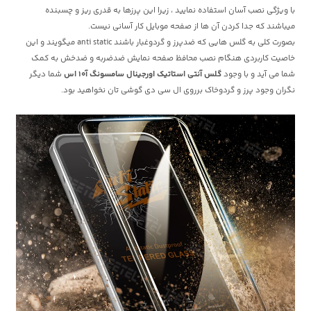
با ویژگی نصب آسان استفاده نمایید ، زیرا این پرزها به قدری ریز و چسبنده
میباشند که جدا کردن آن ها از صفحه موبایل کار آسانی نیست.
بصورت کلی به گلس هایی که ضدپرز و گردوغبار باشند anti static میگویند و این
خاصیت کاربردی هنگام نصب محافظ صفحه نمایش ضدضربه و ضدخش به کمک
شما می آید و با وجود
گلس آنتی استاتیک اورجینال سامسونگ آ10 اس
شما دیگر
نگران وجود پرز و گردوخاک برروی ال سی دی گوشی تان نخواهید بود.