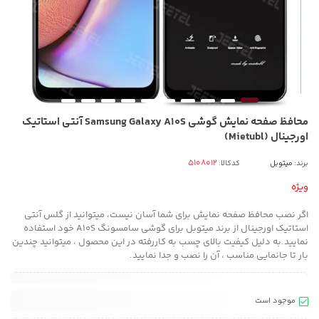
محافظ صفحه نمایش گوشی Samsung Galaxy A10S آنتی استاتیک
اورجینال (Mietubl)
برند:
میتوبل
کدکالا:
ویژه
اگر نصب محافظ صفحه نمایش برای شما آسان نیست، میتوانید از گلس آنتی
استاتیک اورجینال از برند میتوبل برای گوشی سامسونگ A10S خود استفاده
نمایید.به دلیل کیفیت بالای چسب به کاررفته در این محصول ، میتوانید چندین
بار تا جانمایی مناسب ، آن را نصب و جدا نمایید.
موجود است