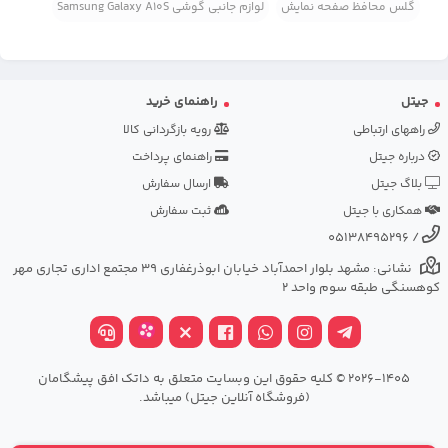
گلس محافظ صفحه نمایش
لوازم جانبی گوشی Samsung Galaxy A10S
جیتل
راهنمای خرید
راههای ارتباطی
رویه بازگردانی کالا
درباره جیتل
راهنمای پرداخت
بلاگ جیتل
ارسال سفارش
همکاری با جیتل
ثبت سفارش
05138495296
/
نشانی: مشهد بلوار احمدآباد خیابان ابوذرغفاری 39 مجتمع اداری تجاری مهر
کوهسنگی طبقه سوم واحد 2
2026-1405 © کلیه حقوق این وبسایت متعلق به داتک افق پیشگامان
(فروشگاه آنلاین جیتل) میباشد.