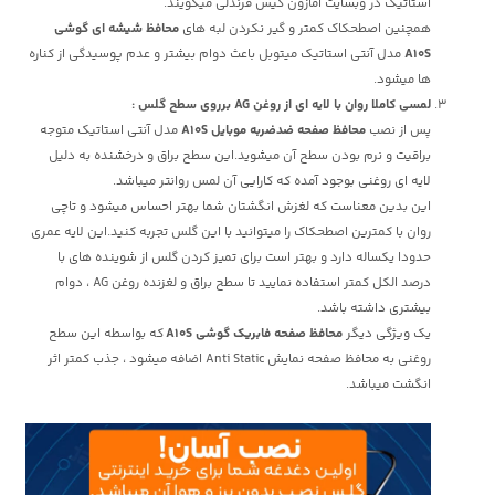
استاتیک در وبسایت آمازون کیس فرندلی میگویند.
همچنین اصطحکاک کمتر و گیر نکردن لبه های
محافظ شیشه ای گوشی
A10S
مدل آنتی استاتیک میتوبل باعث دوام بیشتر و عدم پوسیدگی از کناره
ها میشود.
لمسی کاملا روان با لایه ای از روغن AG برروی سطح گلس
:
پس از نصب
محافظ صفحه ضدضربه موبایل A10S
مدل آنتی استاتیک متوجه
براقیت و نرم بودن سطح آن میشوید.این سطح براق و درخشنده به دلیل
لایه ای روغنی بوجود آمده که کارایی آن لمس روانتر میباشد.
این بدین معناست که لغزش انگشتان شما بهتر احساس میشود و تاچی
روان با کمترین اصطحکاک را میتوانید با این گلس تجربه کنید.این لایه عمری
حدودا یکساله دارد و بهتر است برای تمیز کردن گلس از شوینده های با
درصد الکل کمتر استفاده نمایید تا سطح براق و لغزنده روغن AG ، دوام
بیشتری داشته باشد.
یک ویژگی دیگر
محافظ صفحه فابریک گوشی A10S
که بواسطه این سطح
روغنی به محافظ صفحه نمایش Anti Static اضافه میشود ، جذب کمتر اثر
انگشت میباشد.