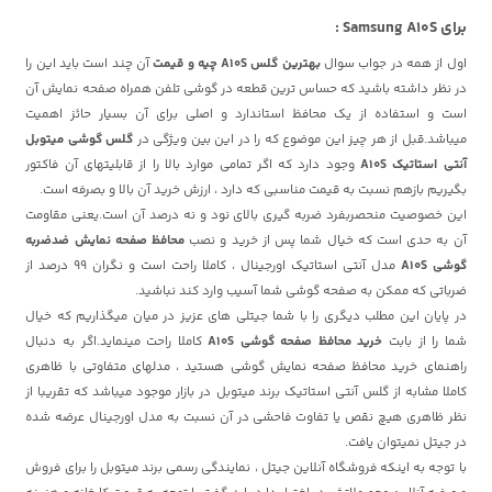
برای Samsung A10S :
اول از همه در جواب سوال
بهترین گلس A10S چیه و قیمت
آن چند است
باید این را
در نظر داشته باشید که حساس ترین قطعه در گوشی تلفن همراه صفحه نمایش آن
است و استفاده از یک محافظ استاندارد و اصلی برای آن بسیار حائز اهمیت
میباشد.قبل از هر چیز این موضوع که را در این بین ویژگی در
گلس گوشی میتوبل
آنتی استاتیک A10S
وجود دارد که اگر تمامی موارد بالا را از قابلیتهای آن فاکتور
بگیریم بازهم نسبت به قیمت مناسبی که دارد ، ارزش خرید آن بالا و بصرفه است.
این خصوصیت منحصربفرد ضربه گیری بالای نود و نه درصد آن است.یعنی مقاومت
آن به حدی است که خیال شما پس از خرید و نصب
محافظ صفحه نمایش ضدضربه
گوشی A10S
مدل آنتی استاتیک اورجینال ، کاملا راحت است و نگران 99 درصد از
ضرباتی که ممکن به صفحه گوشی شما آسیب وارد کند نباشید.
در پایان این مطلب دیگری را با شما جیتلی های عزیز در میان میگذاریم که خیال
شما را از بابت
خرید محافظ صفحه گوشی A10S
کاملا راحت مینماید.اگر به دنبال
راهنمای خرید محافظ صفحه نمایش گوشی هستید ، مدلهای متفاوتی با ظاهری
کاملا مشابه از گلس آنتی استاتیک برند میتوبل در بازار موجود میباشد که تقریبا از
نظر ظاهری هیچ نقص یا تفاوت فاحشی در آن نسبت به مدل اورجینال عرضه شده
در جیتل نمیتوان یافت.
با توجه به اینکه فروشگاه آنلاین جیتل ، نمایندگی رسمی برند میتوبل را برای فروش