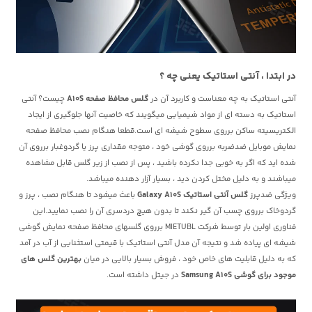
در ابتدا ، آنتی استاتیک یعنی چه ؟
آنتی استاتیک به چه معناست و کاربرد آن در
گلس محافظ صفحه A10S
چیست؟ آنتی
استاتیک به دسته ای از مواد شیمیایی میگویند که خاصیت آنها جلوگیری از ایجاد
الکتریسیته ساکن برروی سطوح شیشه ای است.قطعا هنگام نصب محافظ صفحه
نمایش موبایل ضدضربه برروی گوشی خود ، متوجه مقداری پرز یا گردوغبار برروی آن
شده اید که اگر به خوبی جدا نکرده باشید ، پس از نصب از زیر گلس قابل مشاهده
میباشند و به دلیل مختل کردن دید ، بسیار آزار دهنده میباشد.
ویژگی ضدپرز
گلس آنتی استاتیک Galaxy A10S
باعث میشود تا هنگام نصب ، پرز و
گردوخاک برروی چسب آن گیر نکند تا بدون هیچ دردسری آن را نصب نمایید.این
فناوری اولین بار توسط شرکت MIETUBL برروی گلسهای محافظ صفحه نمایش گوشی
شیشه ای پیاده شد و نتیجه آن مدل آنتی استاتیک با قیمتی استثنایی از آب در آمد
که به دلیل قابلیت های خاص خود ، فروش بسیار بالایی در میان
بهترین گلس های
موجود برای گوشی Samsung A10S
در جیتل داشته است.