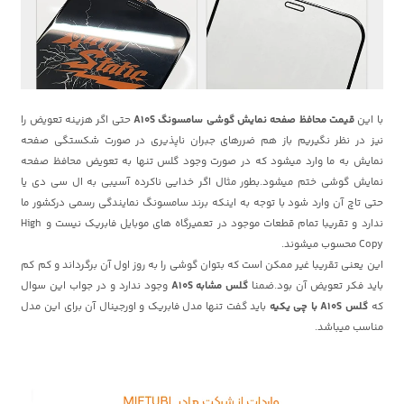
با این
قیمت محافظ صفحه نمایش گوشی سامسونگ A10S
حتی اگر هزینه تعویض را
نیز در نظر نگیریم باز هم ضررهای جبران ناپذیری در صورت شکستگی صفحه
نمایش به ما وارد میشود که در صورت وجود گلس تنها به تعویض محافظ صفحه
نمایش گوشی ختم میشود.بطور مثال اگر خدایی ناکرده آسیبی به ال سی دی یا
حتی تاچ آن وارد شود با توجه به اینکه برند سامسونگ نمایندگی رسمی درکشور ما
ندارد و تقریبا تمام قطعات موجود در تعمیرگاه های موبایل فابریک نیست و High
Copy محسوب میشوند.
این یعنی تقریبا غیر ممکن است که بتوان گوشی را به روز اول آن برگرداند و کم کم
باید فکر تعویض آن بود.ضمنا
گلس مشابه A10S
وجود ندارد و در جواب این سوال
که
گلس A10S با چی یکیه
باید گفت تنها مدل فابریک و اورجینال آن برای این مدل
مناسب میباشد.