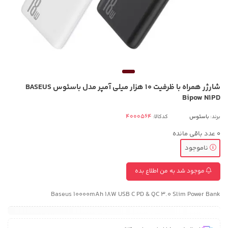
شارژر همراه با ظرفیت 10 هزار میلی آمپر مدل باسئوس BASEUS
Bipow N1PD
برند:
باسئوس
کدکالا:
0
عدد باقی مانده
ناموجود
موجود شد به من اطلاع بده
Baseus 10000mAh 18W USB C PD & QC 3.0 Slim Power Bank