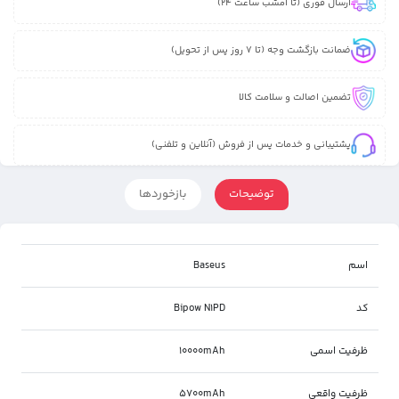
ارسال فوری (تا امشب ساعت 24)
ضمانت بازگشت وجه (تا 7 روز پس از تحویل)
تضمین اصالت و سلامت کالا
پشتیبانی و خدمات پس از فروش (آنلاین و تلفنی)
توضیحات
بازخوردها
اسم
Baseus
کد
Bipow N1PD
ظرفیت اسمی
10000mAh
ظرفیت واقعی
5700mAh