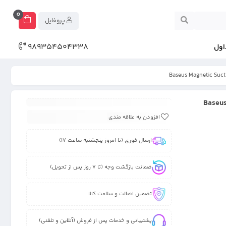
0
پروفایل
989354504338
اول
Baseus Magnetic Su
افزودن به علاقه مندی
ارسال فوری (تا امروز پنجشنبه ساعت 17)
ضمانت بازگشت وجه (تا 7 روز پس از تحویل)
تضمین اصالت و سلامت کالا
پشتیبانی و خدمات پس از فروش (آنلاین و تلفنی)