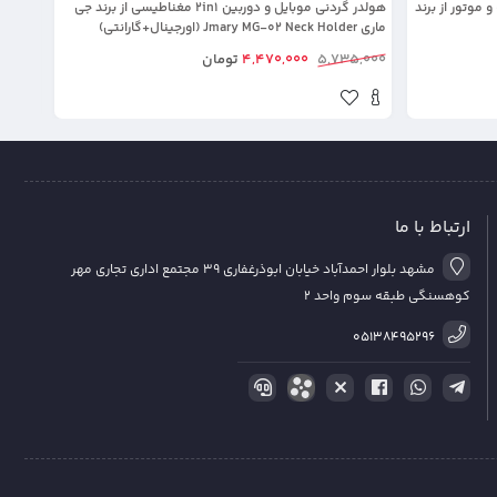
 موتور از برند
هولدر گردنی موبایل و دوربین 2in1 مغناطیسی از برند جی
ماری Jmary MG-02 Neck Holder (اورجینال+گارانتی)
eck Holder
5,735,000
4,470,000
تومان
5,000
ارتباط با ما
مشهد بلوار احمدآباد خیابان ابوذرغفاری 39 مجتمع اداری تجاری مهر
کوهسنگی طبقه سوم واحد 2
05138495296