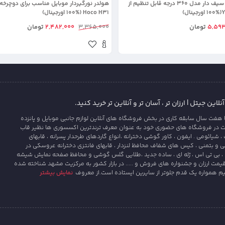
هولدر گردنی مگ سیف دار مدل 360 درجه قابل تنظیم از
هولدر نورگیردار موبایل مناسب برای دوچرخه و
Hoco H31 (100% اورجینال)
5,593
تومان
3,365,000
2,482,000
تومان
این جیتل | ارزان تر ، آسان تر و آنلاین تر خرید کنید.
 هفت سال سابقه کاری در بخش فروشگاه های آنلاین لوازم جانبی موبایل و پانزده
ت در فروشگاه های حضوری خود به عنوان معرف ترندترین اکسسوری ها نظیر قاب
یائومی . ایفون ، کاور گوشی دخترانه ،انواع گاردهای طرحدار پسرانه ، قابهای
و بتمنی ، کیس های شفاف محافظ لنزدار ، قابهای فانتزی دخترانه عروسکی در
، بی تی اس ، ژله ای ، ساده جدید ،طلایی گلس گوشی و محافظ صفحه نمایش شیشه
قیمت ارزان و جشنواره های فروش و ..... در بازار کشور به مرکزیت مشهد شناخته شده
یم همواره یک قدم جلوتر از سایرین ایستاده است.از معروف
نمایش بیشتر