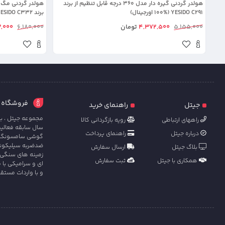
هولدر گردنی گیره دار مدل 360 درجه قابل تنظیم از برند
YESIDO C291 (100% اورجینال)
برند YESIDO C332(100% اورجینال)
5,155,000
4,372,500
تومان
6,180,000
,000
فروشگاه آنل
جیتل
راهنمای خرید
مجموعه جیتل ، با
راههای ارتباطی
رویه بازگردانی کالا
سال سابقه فعالی
درباره جیتل
راهنمای پرداخت
گوشی سامسونگ ، ش
ضدضربه سیلیکونی 
بلاگ جیتل
ارسال سفارش
زمینه های سنگی 
همکاری با جیتل
ثبت سفارش
ای و سرامیکی با 
و با واردات مستق