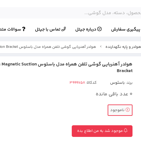
یگیری سفارش
درباره جیتل
تماس با جیتل
سوالات متد
ولدر و پایه نگهدارنده
هولدر آهنربایی گوشی تلفن همراه مدل باسئوس Baseus Magnetic Suction Bracket
هولدر آهنربایی گوشی تلفن همراه مدل باسئوس ction
Bracket
برند:
باسئوس
کدکالا:
0
عدد باقی مانده
ناموجود
موجود شد به من اطلاع بده