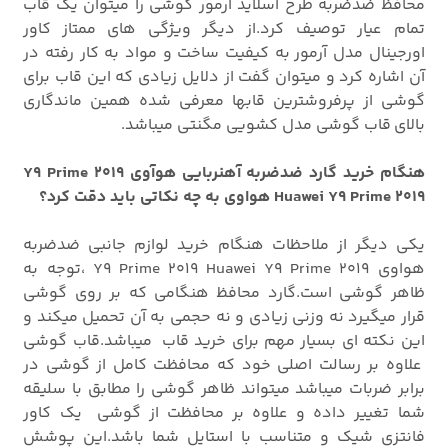
محافظ ضدضربه طرح اسلاید آرمور گوشی را میتوان یک قاب
تمام عیار توصیف کرد.از دیگر ویژگی های ممتاز کاور
اورجینال مدل آرمور به کیفیت ساخت و مواد به کار رفته در
آن اشاره کرد و میتوان گفت از دلایل زیادی که این قاب برای
گوشی از پرفروشترین قابها معرفی شده همین ماندگاری
بالای قاب گوشی مدل کشویی مگنتی میباشد.
هنگام خرید گارد ضدضربه آهنربایی هوآوی Y9 Prime 2019
Huawei Y9 Prime 2019 هواوی به چه نکاتی باید دقت کرد؟
یکی دیگر از ملاحظات هنگام خرید لوازم جانبی ضدضربه
هواوی Y9 Prime 2019 Huawei Y9 Prime 2019 ،توجه به
ظاهر گوشی است.گارد محافظ هنگامی که بر روی گوشی
قرار میگیرد نه وزنی زیادی و نه حجمی به آن تحمیل میکند و
این نکته ای بسیار مهم برای خرید قاب میباشد.قاب گوشی
علاوه بر رسالت اصلی خود که محافظت کامل از گوشی در
برابر ضربات میباشد میتواند ظاهر گوشی را مطابق با سلیقه
شما تغییر داده و علاوه بر محافظت از گوشی یک کاور
فانتزی شیک و متناسب با استایل شما باشد.این پوشش