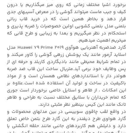
برخورد اشیا مختلف زمانی که روی میز میگذاریم یا درون
کیف و جیب ماست میتواند گوشی را در معرض آسیبهای جدی
قرار دهد و بخاطر همین است که در خرید قاب رباتی
بتمنی مدل بتمنی کشویی اولین خصوصیات را ضربه پذیری و
استحکام در نظر میگیریم و بعدا به زیبایی و طرح قابی که
میخریم اهمیت میدهیم.
گارد ضدضربه آهنربایی هوآوی Huawei Y9 Prime 2019 مدل
اسلاید آرمور مانند یک پوشش زرهی گوشی را کاور میکند و
در تمام شرایط محیطی مانند بادیگاردی کاربلد و حرفه ای از
پس وظایف خود برمی آید.متریال ساخت این قاب ضد ضربه
هولدر دار با استانداردهای نظامی همسان است و از مواد
باکیفیت در ساخت و تولید آن استفاده شده است.علاوه بر
این امکانات ، از ظاهر و استایل خاصی برخوردار است جوری
که تمام خریداران با سلایق مختلف نسبت به طراحی و ظاهر
تانک مانند این کیس بینظیر نظر مثبتی دارند.
در واقع لقب چاقوی سوییسی در بین مدلهای محصولات و
گارد هواوی طرح دیفندر به این گارد طرح بتمن خاص تعلق
دارد و دلیلش هم کاربردهای جانبی مانند حلقه انگشتی یا