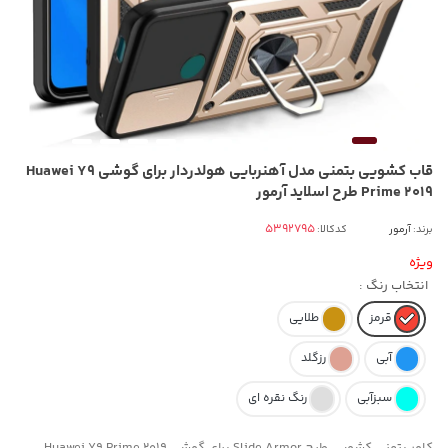
قاب کشویی بتمنی مدل آهنربایی هولدردار برای گوشی Huawei Y9
Prime 2019 طرح اسلاید آرمور
برند:
آرمور
کدکالا:
ویژه
انتخاب رنگ :
قرمز
طلایی
آبی
رزگلد
سبزآبی
رنگ نقره ای