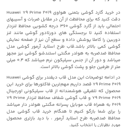
در خرید گارد گوشی بتمنی هواوی Huawei Y9 Prime 2019
دقت کنید که برای محافظت از آن در مقابل ضربات و آسیبهای
احتمالی باید از گارد گوشی
360 درجه کشویی محافظ لنزدار
استفاده کنید تا برجستگی های دورتادور گوشی مانند لنز
دوربین را کاملا پوشش داده و سطح آن نیز از صفحه نمایش
گوشی کمی بالاتر باشد.قاب طرح اسلاید آرمور گوشی مدل
محافظ ضدضربه به هولدر مگنتی استندشو گوشی نیز مجهز
میباشد و دور آن از جنس سیلیکون نرم میباشد که 0.4 میلی
متر از طرفین جلو و پشت گوشی بالاتر است.
در ادامه توضیحات این مدل قاب دیفندر برای گوشی Huawei
Y9 Prime 2019 قصد داریم مهم‌ترین فاکتورها برای خرید این
محصول که تلفیقی هوشمندانه از قاب سیلیکونی اورجینال
Y9 Prime 2019 و قاب گوشی شفاف محافظ لنزدار Y9 Prime
2019 به همراه قاب موبایل پسرانه مگنتی هولدر دار میباشد
را برای شما بازگو کنیم تا هنگام خرید قاب گوشی مدل
محافظ ضدضربه طرح اسلاید آرمور ، با دید بازتری محصول
مورد نظرتان را انتخاب کنید.