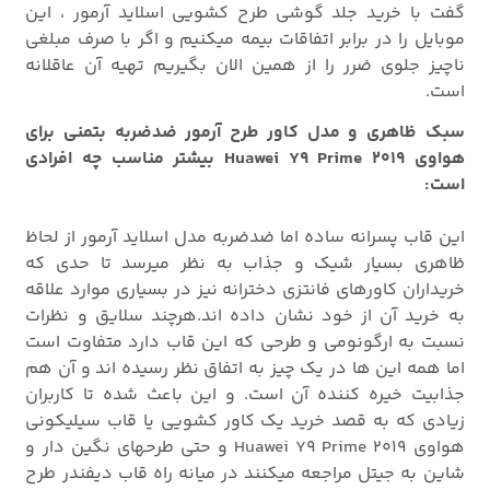
گفت با خرید جلد گوشی طرح کشویی اسلاید آرمور ، این
موبایل را در برابر اتفاقات بیمه میکنیم و اگر با صرف مبلغی
ناچیز جلوی ضرر را از همین الان بگیریم تهیه آن عاقلانه
است.
سبک ظاهری و مدل کاور طرح آرمور ضدضربه بتمنی برای
هواوی Huawei Y9 Prime 2019 بیشتر مناسب چه افرادی
است:
این قاب پسرانه ساده اما ضدضربه مدل اسلاید آرمور از لحاظ
ظاهری بسیار شیک و جذاب به نظر میرسد تا حدی که
خریداران کاورهای فانتزی دخترانه نیز در بسیاری موارد علاقه
به خرید آن از خود نشان داده اند.هرچند سلایق و نظرات
نسبت به ارگونومی و طرحی که این قاب دارد متفاوت است
اما همه این ها در یک چیز به اتفاق نظر رسیده اند و آن هم
جذابیت خیره کننده آن است. و این باعث شده تا کاربران
زیادی که به قصد خرید یک کاور کشویی یا قاب سیلیکونی
هواوی Huawei Y9 Prime 2019 و حتی طرحهای نگین دار و
شاین به جیتل مراجعه میکنند در میانه راه قاب دیفندر طرح