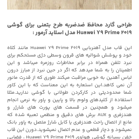
طراحی گارد محافظ ضدضربه طرح بتمنی برای گوشی
Huawei Y9 Prime 2019 مدل اسلاید آرمور :
این قاب مدل آهنربایی Huawei Y9 Prime 2019 مانند کلاه
خود و پوشش شوالیه های قرون وسطی دژی مستحکم برای
نبرد تلفن همراه در برابر مخاطرات روزمره میباشد و این
اطمینان را به شما میدهد که اگر در حین نبرد از مبارز درون
لباس آهنین به خوبی مراقبت میکند طوری که از قدرت مانور
آن نمی کاهد.این استعاره به این معناست که با این کاور
شما محدودیتی در کارکردن طولانی با گوشی ندارید.مثلا
استفاده از کلیدهای ولوم بالا و پایین و پاور به نرمی انجام
میشود و همچنین در قسمت های پورت های شارژر و
هندزفری و AUX برش های دقیق و منظمی تعبیه شده که
مانع از اتصال راحت هندزفری یا کابل شارژ متصل به پاور بانک
نمیشود و دچار قطعی و عدم اتصال نمیشوید.دورن این قاب
خفن پسرانه گوشی هواوی Huawei Y9 Prime 2019 ، فضایی