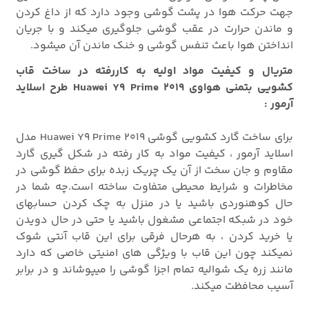
جهت حرکت هوا در پشت گوشی وجود دارد که از داغ کردن
و ماندن حرارت در عقب گوشی جلوگیری میکند و با جریان
انداختن هوا باعث تنفس گوشی و خنک ماندن آن میشود.
متریال و کیفیت مواد اولیه به کاررفته در ساخت قاب
کشویی بتمنی هواوی Huawei Y9 Prime 2019 طرح اسلاید
آرمور :
برای ساخت گارد کشویی گوشی Huawei Y9 Prime 2019 مدل
اسلاید آرمور ، کیفیت مواد به کار رفته در شکل گیری گارد
مقاوم و جان سخت از آن یک چریک زبده برای حفظ گوشی در
مخاطرات و شرایط محیطی متفاوت ساخته است.چه شما در
حال کوهنوردی باشید یا در منزل به چک کردن حسابهای
خود در شبکه اجتماعی مشغول باشید یا حتی در حال دویدن
یا خرید کردن ، به هرحال فرقی برای این قاب آنتی شوک
نمیکند چون این قاب با ویژگی های امنیتی خاصی که دارد
مانند زره یک شوالیه تمام اجزا گوشی را میپوشاند و در برابر
آسیب محافظت میکند.