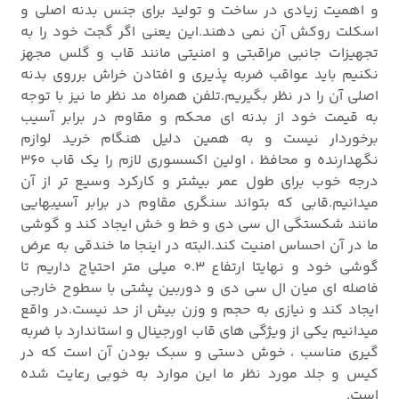
و اهمیت زیادی در ساخت و تولید برای جنس بدنه اصلی و
اسکلت روکش آن نمی دهند.این یعنی اگر گجت خود را به
تجهیزات جانبی مراقبتی و امنیتی مانند قاب و گلس مجهز
نکنیم باید عواقب ضربه پذیری و افتادن خراش برروی بدنه
اصلی آن را در نظر بگیریم.تلفن همراه مد نظر ما نیز با توجه
به قیمت خود از بدنه ای محکم و مقاوم در برابر آسیب
برخوردار نیست و به همین دلیل هنگام خرید لوازم
نگهدارنده و محافظ ، اولین اکسسوری لازم را یک قاب 360
درجه خوب برای طول عمر بیشتر و کارکرد وسیع تر از آن
میدانیم.
قابی که بتواند سنگری مقاوم در برابر آسیبهایی
مانند شکستگی ال سی دی و خط و خش ایجاد کند و گوشی
ما در آن احساس امنیت کند.البته در اینجا ما خندقی به عرض
گوشی خود و نهایتا ارتفاع 0.3 میلی متر احتیاج داریم تا
فاصله ای میان ال سی دی و دوربین پشتی با سطوح خارجی
ایجاد کند و نیازی به حجم و وزن بیش از حد نیست.در واقع
میدانیم یکی از ویژگی های قاب اورجینال و استاندارد با ضربه
گیری مناسب ، خوش دستی و سبک بودن آن است که در
کیس و جلد مورد نظر ما این موارد به خوبی رعایت شده
است.