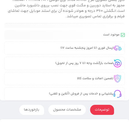
کاور بتمنی کشویی طرح Slide Armor برای گوشی Huawei Y9 Prime 2019
مجهز به اسلاید دوربین و مگنت قوی جهت نصب برروی داشبورد ماشین
است.انگشتی 360 درجه و هولدر شونده آن برای استند موبایل جهت تماشای
فیلم و برقراری تماس تصویری میباشد.
موجود است
ارسال فوری (تا امروز پنجشنبه ساعت 17)
ضمانت بازگشت وجه (تا 7 روز پس از تحویل)
تضمین اصالت و سلامت کالا
پشتیبانی و خدمات پس از فروش (آنلاین و تلفنی)
توضیحات
مشخصات محصول
بازخوردها