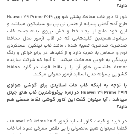
دارد؟
دور تا دور قاب محافظ پشتی هواوی Huawei Y9 Prime 2019
طرح آدم آهنی پسرانه از جنس تی پی یو سیلیکون میباشد و
این خود مانع از ایجاد خط و خش برروی بدنه جسم قاب
میشود.همچنین کلیدهایی که در قاب آرمور مدل محافظ
ضدضربه ضدضربه تعبیه شده ، مانند قاب نیلکین عملکردی
نرم و حساس به ضربه دارد و از کلیدها در برابر خراش و رنگ
پریدگی به خوبی محافظت میکند ، تا آنجا که شرکت سازنده
Armor جاشاسی های آن را از نقاط قوت در گارد محافظ
کشویی پسرانه مدل اسلاید آرمور معرفی میکند.
با توجه به اینکه قاب مات اسلایدی برای گوشی هواوی
Huawei Y9 Prime 2019 در زمره پرفروشترین قاب های جیتل
میباشد ، آیا میتوان گفت این کاور گوشی نقاط ضعفی هم
دارد؟
در خرید و قیمت کاور اسلاید آرمور Huawei Y9 Prime 2019 ،
قطعا نمیتوان هیچ محصولی را بی نقض معرفی نمود اما قاب