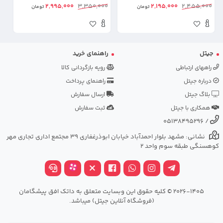
ra
Samsung Galaxy S26 Ultra
S26 Ultra
00
2,995,000
3,350,000
2,195,000
2,455,000
تومان
تومان
جیتل
راهنمای خرید
راههای ارتباطی
رویه بازگردانی کالا
درباره جیتل
راهنمای پرداخت
بلاگ جیتل
ارسال سفارش
همکاری با جیتل
ثبت سفارش
05138495296
/
نشانی: مشهد بلوار احمدآباد خیابان ابوذرغفاری 39 مجتمع اداری تجاری مهر
کوهسنگی طبقه سوم واحد 2
2026-1405 © کلیه حقوق این وبسایت متعلق به داتک افق پیشگامان
(فروشگاه آنلاین جیتل) میباشد.