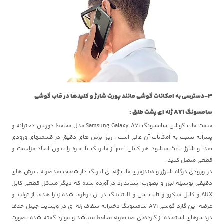
3-دسترسی به امکانات گوشی مانند پورت شارژ و کلیدها در قاب گوشی
سامسونگ A71 ژله ای پشت طلق :
قیمت قاب گوشی سامسونگ Samsung Galaxy A71 مدل محافظ دوربین دخترانه و
پسرانه نسبت به امکانات آن عالی است ، زیرا برش های دقیق در قسمتهای ورودی
صدا و شارژ باعث میشود هر کابلی اعم از فابریک یا غیره را بدون ایجاد مزاحمت و
قطعی متصل کنید.
در ورودی درگاه شارژر و هندزفری قاب ژله ای ایربگ دار شفاف ضدضربه ، برش های
دقیقی بوسیله لیزر و بصورت استاندارد در آورده شده که دیگر مشکل قطعی کابل
AUX و کابل میکرو و تایپ سی و لایتنینگ در آن برطرف شده زیرا هدف از تولید و
عرضه این گارد گوشی A71 سامسونگ دخترانه شفاف ژله ای در وبسایت جیتل حذف
دردسرهای استفاده از گاردهای ضدضربه محافظ میباشد و موارد گفته شده بصورت