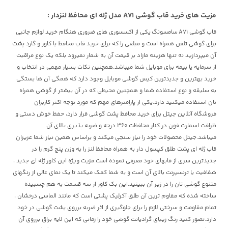
مزیت های خرید
قاب گوشی A71 مدل ژله ای محافظ لنزدار :
قاب گوشی A71 سامسونگ
یکی از اکسسوری های ضروری هنگام خرید لوازم جانبی
برای گوشی تلفن همراه است و مبلغی را که برای خرید قاب محافظ یا کاور و گارد پشت
آن میپردازید نه تنها هزینه مازاد بر قیمت آن به شمار نمیرود بلکه یک نوع مراقبت
از سرمایه یا بیمه برای موبایل شما میباشد.همچنین نکات بسیار مهمی در انتخاب و
خرید بهترین و جدیدترین کیس گوشی موبایل وجود دارد که همگی آن ها بستگی
به سلیقه و نوع استفاده شما و همچنین محیطی که در آن بیشتر از گوشی همراه
تان استفاده میکنید دارد.یکی از پارامترهای مهم که مورد توجه اکثر کاربران
فروشگاه آنلاین جیتل برای خرید محافظ پشت گوشی قرار دارد، حفظ خوش دستی و
ظرافت اسمارت فون در کنار محافظت 360 درجه و ضربه پذیری بالای آن
میباشد.جیتل محصولات خود را نیاز سنجی میکند و براساس همین نیاز شما عزیزان
قاب ژله ای پشت طلق کپسول دار به همراه محافظ لنز را به وزن پنج گرم را در
جدیدترین سری از قابهای خود معرفی نموده است.مزیت ویژه این کاور ژله ای جدید ،
شفافیت یا ترنسپرنت بالای آن است و به شما کمک میکند تا یک نمای عالی از رنگهای
متنوع گوشی تان را در زیر آن ببینید.این بک کاور از سه قسمت به هم چسبیده
ساخته شده که مقاوم ترین آن طلق آکرلیک پشتی است که مانند الماسی درخشان ،
تمام مقاومت و سرختی لازم را برای جلوگیری از اثر ضربه برروی پشت گوشی در خود
دارد.تصور کنید رنگ زیبای گرادیانت گوشی خود را زمانی که این لایه براق برروی آن