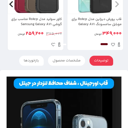
قاب پورش دیزاین مدل Rokcp برای
کاور سولید مدل Rokcp مناسب برای
موبایل سامسونگ Galaxy A71
گوشی Samsung Galaxy A71
مد
لن
259,200
349,000
00
375,000
تومان
تومان
توضیحات
مشخصات محصول
بازخوردها