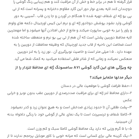
قرار گرفته تا هم در برابر خط و خش از آن مراقبت کند و هم زیبایی رنگ گوشی را
دوچندان کند.لایه بعدی نوار دور این گارد مقاوم دخترانه و پسرانه است که از تی
پی یو ژله ای شفاف تهیه شده تا هنگام در آوردن و جا زدن قاب ، آسیبی به دور
گوشی وارد نشود.پوشش دوتادور ژله ای و نرم این کیس اورجینال دکمه های ولوم
و پاور را نیز به خوبی ساپورت میکند و مانع از خش افتادن آنها میشود.و اما مهمترین
لایه محافظ دوربین پشتی است که آن هم از تی پی یو نرم و منعطف ساخته شده
است.ضخامت این ناحیه از قاب جدید اورجینال که وظیفه محافظت از دوربین را به
عهده دارد ، 1.5 میلی متر است و خاصیت نویزگیری آن ، نور زرد را به لنز دوربین
منعکس نمیکند و زمانی که از شاتر فلش استفاده میکنید به کمک شما می آید.
چه ویژگی های این
گارد گوشی A71 سامسونگ ژله ای محافظ لنزدار را از
دیگر مدلها متمایز میکند؟
1-حفظ ظرافت گوشی با موقعیت عالی در دستان
2-دارای محافظ لنز ژله ای برای مراقبت صددرصدی از دوربین عقب بدون نویز و خرابی
عکس
3-پشت طلقی آن تا حدود زیادی ضدخش است و به هیچ عنوان زرد و کدر نمیشود
4-کاملا شفاف و ترنسپرنت است تا یک نمای عالی از گوشی خود با رنگی دلخواه بدنه
آن میبینید.
5-با 5 گرم وزنی که دارد یک محافظ گوشی کاملا سبک و کم وزن است.
6-یک گزینه عالی برای کسانی است که میانه خوبی با کاور موبایل پرحجم ندارند تا از