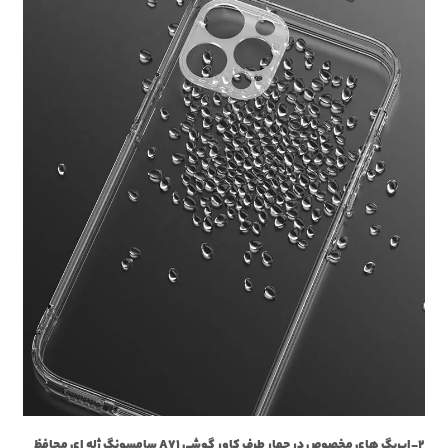
2-ایربگ های مخصوص در چهار طرف کاور گوشی A71 سامسونگ ژله ای محافظ