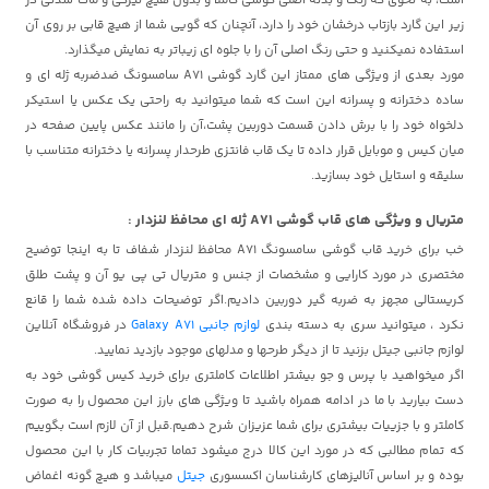
زیر این گارد بازتاب درخشان خود را دارد، آنچنان که گویی شما از هیچ قابی بر روی آن
استفاده نمیکنید و حتی رنگ اصلی آن را با جلوه ای زیباتر به نمایش میگذارد.
مورد بعدی از ویژگی های ممتاز این گارد گوشی A71 سامسونگ ضدضربه ژله ای و
ساده دخترانه و پسرانه این است که شما میتوانید به راحتی یک عکس یا استیکر
دلخواه خود را با برش دادن قسمت دوربین پشت،آن را مانند عکس پایین صفحه در
میان کیس و موبایل قرار داده تا یک قاب فانتزی طرحدار پسرانه یا دخترانه متناسب با
سلیقه و استایل خود بسازید.
متریال و ویژگی های قاب گوشی A71 ژله ای محافظ لنزدار :
خب برای خرید قاب گوشی سامسونگ A71 محافظ لنزدار شفاف تا به اینجا توضیح
مختصری در مورد کارایی و مشخصات از جنس و متریال تی پی یو آن و پشت طلق
کریستالی مجهز به ضربه گیر دوربین دادیم.اگر توضیحات داده شده شما را قانع
نکرد ، میتوانید سری به دسته بندی
لوازم جانبی Galaxy A71
در فروشگاه آنلاین
لوازم جانبی جیتل بزنید تا از دیگر طرحها و مدلهای موجود بازدید نمایید.
اگر میخواهید با پرس و جو بیشتر اطلاعات کاملتری برای خرید کیس گوشی خود به
دست بیارید با ما در ادامه همراه باشید تا ویژگی های بارز این محصول را به صورت
کاملتر و با جزییات بیشتری برای شما عزیزان شرح دهیم.قبل از آن لازم است بگوییم
که تمام مطالبی که در مورد این کالا درج میشود تماما تجربیات کار با این محصول
بوده و بر اساس آنالیزهای کارشناسان اکسسوری
جیتل
میباشد و هیچ گونه اغماض