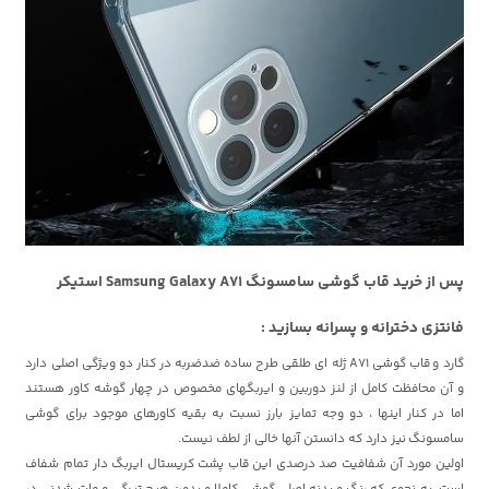
پس از خرید قاب گوشی سامسونگ Samsung Galaxy A71 استیکر
فانتزی دخترانه و پسرانه بسازید :
گارد و
قاب گوشی A71 ژله ای طلقی طرح ساده ضدضربه
در کنار دو ویژگی اصلی دارد
و آن محافظت کامل از لنز دوربین و ایربگهای مخصوص در چهار گوشه کاور هستند
اما در کنار اینها ، دو وجه تمایز بارز نسبت به بقیه کاورهای موجود برای گوشی
سامسونگ
نیز دارد که دانستن آنها خالی از لطف نیست.
اولین مورد آن شفافیت صد درصدی این قاب پشت کریستال ایربگ دار تمام شفاف
است، به نحوی که رنگ و بدنه اصلی گوشی کاملا و بدون هیچ تیرگی و مات شدنی در