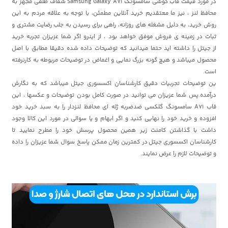
در مورد قیمت قاب گوشی سامسونگ Samsung Galaxy A71 شفاف طلقی مجهز به
محافظ لنز ، نیز ما معتقدیم خرید آنلاین مطمئن، با توجه به علاقه مردم به این
روش خرید، به دلیل مشغله های روزانه، راهی برای رسیدن به جلب رضایت مشتری و
ثبات در زمینه ی فروش موفق خواهد بود ، از اینرو اگر شما عزیزان تجربه خرید
از
جیتل
را داشته اید حتما میدانید که توضیحات داده شده دقیقا مطابق با اصل
محصول میباشد و هیچ گونه بزرگ نمایی و اغماض در توضیحات مربوطه به کارنرفته
است.
ین توضیحات تجربیات دقیق کارشناسان اکسسوری جیتل میباشد که به نگارش
درآمده.پس شما عزیزان می توانید در صورت کامل بودن توضیحات و عکسها ، این
قاب A71 سامسونگ گلکسی ضدضربه ژله ای محافظ لنزدار را به سبد خرید خود
افزوده و خرید خود را نهایی کنید و اگر ابهام و یا سوالی در مورد این کالا وجود
داشت با گذاشتن کامنت زیر همین محصول پرسش خود را مطرح نمایید تا
کارشناسان اکسسوری
جیتل
در کمترین زمان ممکن پاسخ سوال شما عزیزان را داده
و توضیحات لازم را عرض نمایند.