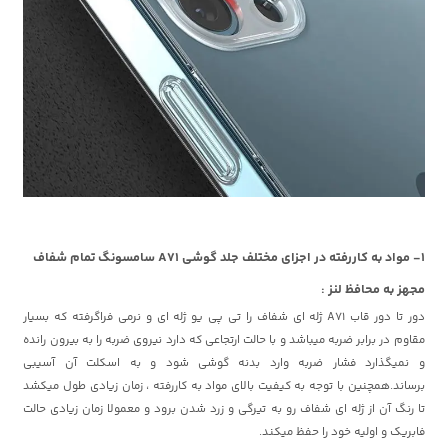
1- مواد به کاررفته در اجزای مختلف جلد گوشی A71 سامسونگ تمام شفاف
مجهز به محافظ لنز :
دور تا دور قاب A71 ژله ای شفاف را تی پی یو ژله ای و نرمی فراگرفته که بسیار
مقاوم در برابر ضربه میباشد و با حالت ارتجاعی که دارد نیروی ضربه را به بیرون رانده
و نمیگذارد فشار ضربه وارد بدنه گوشی شود و به اسکلت آن آسیبی
برساند.همچنین با توجه به کیفیت بالای مواد به کاررفته ، زمان زیادی طول میکشد
تا رنگ آن از ژله ای شفاف رو به تیرگی و زرد شدن برود و معمولا زمان زیادی حالت
فابریک و اولیه خود را حفظ میکند.