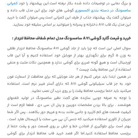
و بزرگ نمایی در توضیحات داده شده بکار نرفته است.این پیشنهاد را خود
کمپانی
سامسونگ در دسته بندی اکسسوری
گوشی های خود برای این مدل قاب داده و
میتوان گفت یک پیشنهاد جذاب از طرف این کمپانی است.پس میتوان گفت با خرید
این مدل یک قاب A71 دخترانه و پسرانه را میتوانید بر اساس سلیقه خود بسازید.
خرید و قیمت گارد گوشی A71 سامسونگ مدل تمام شفاف محافظ لنزدار
:
سوال اصلی این است که چرا باید از جلد گوشی A71 سامسونگ محافظ لنزدار طلقی
به وزن 5 گرم برای نگهداری بهتر از موبایل خود استفاده کنیم و آیا این قاب
اورجینال است و هیچ گونه ضرری برای گوشی ندارد و همچنین نکات مثبت و منفی
استفاده از این محافظ پشت چیست ؟
در همین ابتدا باید عرض کنیم از هر جلد موبایلی که برای محافظت از اسمارت فون
خود به جز قاب سیلیکونی گوشی A71 که دارای آستر فیبر نرم است، استفاده
میکنید باید حتما برچسب محافظ پشت را بر روی درب آن نصب نمایید.
با توجه به صرفه جویی سازنده های گجت نظیر سامسونگ در تولید تلفنهای
هوشمند ، برای بالا بردن مشخصات دوربین و پنل ال سی دی ، قطعا لازم است از
کیفیت قسمت های کم کاربرد و جانبی مانند بدنه و فریم دور بکاهند ، پس اگر شما
عزیزان از کاوری استفاده میکنید که جنس آن پی سی سخت یا کریستال هارد است ،
بهتر است برای جلوگیری از افتادن خط و خش بر روی قسمت دور و پشت حتما از
برچسب محافظ استفاده کنید.اما اگر قصد خرید قاب محافظ لنزدار برای گوشی