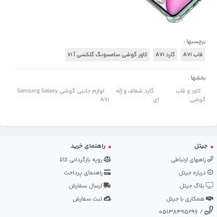
برچسبها :
قاب A71
گارد A71
کاور گوشی سامسونگ گلکسی آ 71
بخشها :
کاور و قاب
گارد شفاف و ژله
لوازم جانبی گوشی Samsung Galaxy
گوشی
ای
A71
جیتل
راهنمای خرید
راههای ارتباطی
رویه بازگردانی کالا
درباره جیتل
راهنمای پرداخت
بلاگ جیتل
ارسال سفارش
همکاری با جیتل
ثبت سفارش
05138495296
/