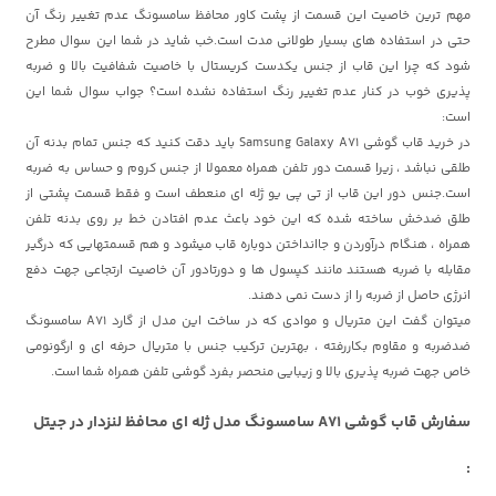
مهم ترین خاصیت این قسمت از پشت کاور محافظ سامسونگ عدم تغییر رنگ آن
حتی در استفاده های بسیار طولانی مدت است.خب شاید در شما این سوال مطرح
شود که چرا این قاب از جنس یکدست کریستال با خاصیت شفافیت بالا و ضربه
پذیری خوب در کنار عدم تغییر رنگ استفاده نشده است؟ جواب سوال شما این
است:
در خرید قاب گوشی Samsung Galaxy A71 باید دقت کنید که جنس تمام بدنه آن
طلقی نباشد ، زیرا قسمت دور تلفن همراه معمولا از جنس کروم و حساس به ضربه
است.جنس دور این قاب از تی پی یو ژله ای منعطف است و فقط قسمت پشتی از
طلق ضدخش ساخته شده که این خود باعث عدم افتادن خط بر روی بدنه تلفن
همراه ، هنگام درآوردن و جاانداختن دوباره قاب میشود و هم قسمتهایی که درگیر
مقابله با ضربه هستند مانند کپسول ها و دورتادور آن خاصیت ارتجاعی جهت دفع
انرژی حاصل از ضربه را از دست نمی دهند.
میتوان گفت این متریال و موادی که در ساخت این مدل از گارد A71 سامسونگ
ضدضربه و مقاوم بکاررفته ، بهترین ترکیب جنس با متریال حرفه ای و ارگونومی
خاص جهت ضربه پذیری بالا و زیبایی منحصر بفرد گوشی تلفن همراه شما است.
سفارش قاب گوشی A71 سامسونگ مدل ژله ای محافظ لنزدار در جیتل
: