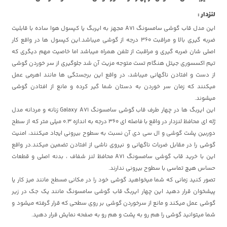
لنزدار :
این مدل قاب گوشی سامسونگ A71 مجهز به ایربگ یا کپسول هوا ساده با قابلیت
ضربه گیری بالا و مراقبت 360 درجه از گوشی میباشد.این کپسول ها در واقع کار
اصلی شان ضربه گیری و مراقبت از تلفن همراه میباشد اما خاصیت مهم دیگری که
تیم اکسسوری جیتل هنگام تست متوجه مزیت آن شد جلوگیری از سر خوردن گوشی
از دست و افتادن ناگهانی میباشد، در واقع این برجستگی ها مانند اهرمی عمل
میکنند که زمان سر خوردن به دستان شما گیر کرده و مانع از افتادن گوشی
میشوند.
این ایربگ ها در چهار طرف قاب گوشی سامسونگ Galaxy A71 زنانه و مردانه مدل
ژله ای محافظ لنزدار در واقع با فاصله ای 360 درجه به اندازه 0.3 میلی متر که از سطح
دوربین پشت گوشی و ال سی دی آن نسبت به سطوح بیرونی ایجاد میکنند، امنیت
گوشی را در مقابل ضربات ناگهانی و نیروی ناشی از افتادن تضمین میکند.در واقع
این با خرید قاب گوشی سامسونگ A71 محافظ لنز شفاف ، بدنه اصلی و قطعات
حساس هیچ تماسی با سطوح بیرونی ندارند.
تصور کنید زمانی که شما میخواهید گوشی خود را در مکانی مسطح مانند میز کار یا
پیشخوان قرار دهید این چهار ایربگ قاب گوشی سامسونگ مانند یک جک در زیر
گوشی عمل میکند و مانع از سرخوردن گوشی بر روی سطحی که قرار گرفته میشود و
شما میتوانید گوشی را هم رو به پشت و هم رو به صفحه نمایش قرار دهید.