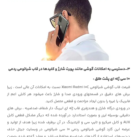
3-دسترسی به امکانات گوشی مانند پورت شارژ و کلیدها در قاب شیائومی ردمی
10 سی ژله ای پشت طلق :
قیمت قاب گوشی شیائومی Xiaomi Redmi 10C نسبت به امکانات آن عالی است ، زیرا
برش های دقیق در قسمتهای ورودی صدا و شارژ باعث میشود هر کابلی اعم از
فابریک یا غیره را بدون ایجاد مزاحمت و قطعی متصل کنید.
در ورودی درگاه شارژر و هندزفری قاب ژله ای ایربگ دار شفاف ضدضربه ، برش های
دقیقی بوسیله لیزر و بصورت استاندارد در آورده شده که دیگر مشکل قطعی کابل
AUX و کابل میکرو و تایپ سی و لایتنینگ در آن برطرف شده زیرا هدف از تولید و
عرضه این گارد گوشی شیائومی ردمی 10 سی شیائومی در وبسایت جیتل حذف
دردسرهای استفاده از گاردهای ضدضربه محافظ میباشد و موارد گفته شده بصورت