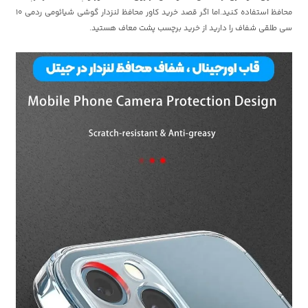
محافظ استفاده کنید.اما اگر قصد خرید کاور محافظ لنزدار گوشی شیائومی ردمی 10
سی طلقی شفاف را دارید از خرید برچسب پشت معاف هستید.