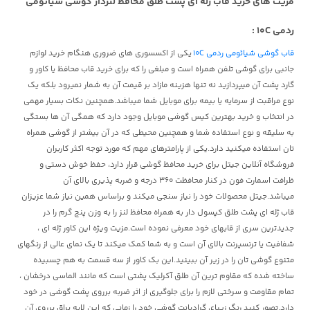
مزیت های خرید
قاب
ژله ای پشت طلق محافظ لنزدار
گوشی شیائومی
ردمی 10C :
قاب گوشی شیائومی ردمی 10C
یکی از اکسسوری های ضروری هنگام خرید لوازم
جانبی برای گوشی تلفن همراه است و مبلغی را که برای خرید قاب محافظ یا کاور و
گارد پشت آن میپردازید نه تنها هزینه مازاد بر قیمت آن به شمار نمیرود بلکه یک
نوع مراقبت از سرمایه یا بیمه برای موبایل شما میباشد.همچنین نکات بسیار مهمی
در انتخاب و خرید بهترین کیس گوشی موبایل وجود دارد که همگی آن ها بستگی
به سلیقه و نوع استفاده شما و همچنین محیطی که در آن بیشتر از گوشی همراه
تان استفاده میکنید دارد.یکی از پارامترهای مهم که مورد توجه اکثر کاربران
فروشگاه آنلاین جیتل برای خرید محافظ گوشی قرار دارد، حفظ خوش دستی و
ظرافت اسمارت فون در کنار محافظت 360 درجه و ضربه پذیری بالای آن
میباشد.جیتل محصولات خود را نیاز سنجی میکند و براساس همین نیاز شما عزیزان
قاب ژله ای پشت طلق کپسول دار به همراه محافظ لنز را به وزن پنج گرم را در
جدیدترین سری از قابهای خود معرفی نموده است.مزیت ویژه این کاور ژله ای ،
شفافیت یا ترنسپرنت بالای آن است و به شما کمک میکند تا یک نمای عالی از رنگهای
متنوع گوشی تان را در زیر آن ببینید.این بک کاور از سه قسمت به هم چسبیده
ساخته شده که مقاوم ترین آن طلق آکرلیک پشتی است که مانند الماسی درخشان ،
تمام مقاومت و سرختی لازم را برای جلوگیری از اثر ضربه برروی پشت گوشی در خود
دارد.تصور کنید رنگ زیبای گرادیانت گوشی خود را زمانی که این لایه براق برروی آن