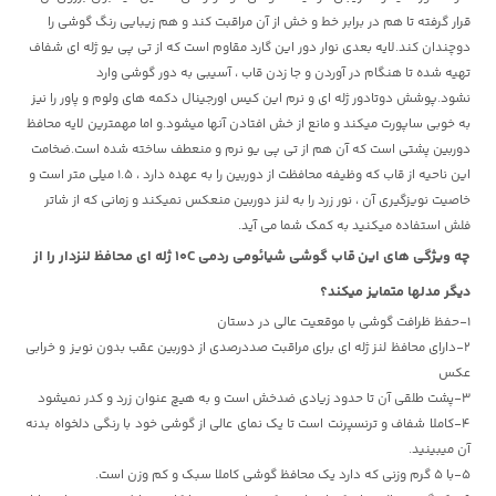
قرار گرفته تا هم در برابر خط و خش از آن مراقبت کند و هم زیبایی رنگ گوشی را
دوچندان کند.لایه بعدی نوار دور این گارد مقاوم است که از تی پی یو ژله ای شفاف
تهیه شده تا هنگام در آوردن و جا زدن قاب ، آسیبی به دور گوشی وارد
نشود.پوشش دوتادور ژله ای و نرم این کیس اورجینال دکمه های ولوم و پاور را نیز
به خوبی ساپورت میکند و مانع از خش افتادن آنها میشود.و اما مهمترین لایه محافظ
دوربین پشتی است که آن هم از تی پی یو نرم و منعطف ساخته شده است.ضخامت
این ناحیه از قاب که وظیفه محافظت از دوربین را به عهده دارد ، 1.5 میلی متر است و
خاصیت نویزگیری آن ، نور زرد را به لنز دوربین منعکس نمیکند و زمانی که از شاتر
فلش استفاده میکنید به کمک شما می آید.
چه ویژگی های این
قاب گوشی شیائومی ردمی 10C ژله ای محافظ لنزدار را از
دیگر مدلها متمایز میکند؟
1-حفظ ظرافت گوشی با موقعیت عالی در دستان
2-دارای محافظ لنز ژله ای برای مراقبت صددرصدی از دوربین عقب بدون نویز و خرابی
عکس
3-پشت طلقی آن تا حدود زیادی ضدخش است و به هیچ عنوان زرد و کدر نمیشود
4-کاملا شفاف و ترنسپرنت است تا یک نمای عالی از گوشی خود با رنگی دلخواه بدنه
آن میبینید.
5-با 5 گرم وزنی که دارد یک محافظ گوشی کاملا سبک و کم وزن است.