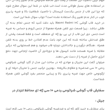
مهم ترین خاصیت این قسمت از پشت کاور محافظ شیائومی عدم تغییر رنگ آن حتی
در استفاده های بسیار طولانی مدت است.خب شاید در شما این سوال مطرح شود
که چرا این قاب از جنس یکدست کریستال با خاصیت شفافیت بالا و ضربه پذیری
خوب در کنار عدم تغییر رنگ استفاده نشده است؟ جواب سوال شما این است:
در خرید قاب گوشی Xiaomi Redmi 10C باید دقت کنید که جنس تمام بدنه آن
طلقی نباشد ، زیرا قسمت دور تلفن همراه معمولا از جنس کروم و حساس به ضربه
است.جنس دور این قاب از تی پی یو ژله ای منعطف است و فقط قسمت پشتی از
طلق ضدخش ساخته شده که این خود باعث عدم افتادن خط بر روی بدنه تلفن
همراه ، هنگام درآوردن و جاانداختن دوباره قاب میشود و هم قسمتهایی که درگیر
مقابله با ضربه هستند مانند کپسول ها و دورتادور آن خاصیت ارتجاعی جهت دفع
انرژی حاصل از ضربه را از دست نمی دهند.
میتوان گفت این متریال و موادی که در ساخت این مدل از گارد گوشی شیائومی
ردمی 10 سی ضدضربه و مقاوم بکاررفته ، بهترین ترکیب جنس با متریال حرفه ای و
ارگونومی خاص جهت ضربه پذیری بالا و زیبایی منحصر بفرد گوشی تلفن همراه
شما است.
سفارش قاب گوشی شیائومی ردمی 10 سی ژله ای محافظ لنزدار در
جیتل :
برای سفارش و خرید کاور ژله ای و ضدضربه گوشی شیائومی ردمی 10 سی لازم است