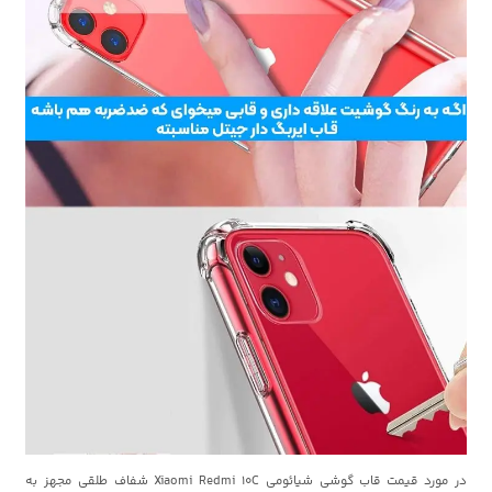
در مورد قیمت قاب گوشی شیائومی Xiaomi Redmi 10C شفاف طلقی مجهز به