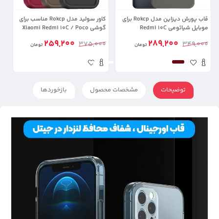
قاب پورش دیزاین مدل Rokcp برای
کاور سولید مدل Rokcp مناسب برای
موبایل شیائومی Redmi 10C
گوشی Xiaomi Redmi 10C / Poco
C40
(م
259,200
289,200
00
375,000
349,000
تومان
تومان
توضیحات
مشخصات محصول
بازخوردها