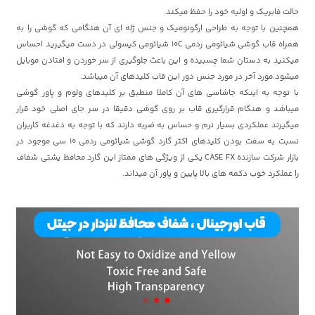
حالت فابریک و اولیه خود را حفظ میکند.
همچنین با توجه به طراحی ارگونومیک و جنس ژله ای آن هنگامی که گوشی را به
همراه قاب گوشی شیائومی ردمی 10C شیائومی کپسولی در دست میگیرید احساس
میکنید به دستان شما چسبیده و این باعث جلوگیری از سر خوردن و افتادن موبایل
میشود.مورد آخر در مورد جنس دور این قاب کلیدهای آن میباشد.
با توجه به اینکه جاشاسی های آن کاملا منطبق بر کلیدهای ولوم و پاور گوشی
میباشد و هنگام قرارگیری قاب بر روی گوشی دقیقا در سر جای اصلی خود قرار
میگیرند عملکردی بسیار نرم و حساس به ضربه دارند که با توجه به دغدغه کاربران
نسبت به سفت بودن کلیدهای اکثر گارد گوشی شیائومی ردمی 10 سی موجود در
بازار شرکت سازنده CASE FX یکی از ویژگی های ممتاز این گارد محافظ پشتی شفاف
را عملکرد خوب دکمه های بالا پایین و پاور آن میداند.