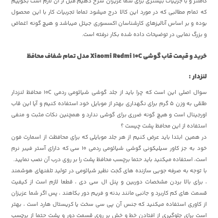
کاملتر و با جزییات بیشتری برای شما عزیزان شرح دهیم.قبل از آن لازم است بگوییم
که تمام مطالبی که در مورد این کالا درج میشود تماما تجربیات کار با این محصول
بوده و بر اساس آنالیزهای کارشناسان اکسسوری جیتل میباشد و هیچ گونه اغماض
و بزرگ نمایی در توضیحات داده شده بکار نرفته است.
خرید و قیمت قاب گوشی Xiaomi Redmi 10C مدل تمام شفاف محافظ
لنزدار
:
سوال اصلی این است که چرا باید از جلد گوشی شیائومی ردمی 10C محافظ لنزدار
طلقی به وزن 5 گرم برای نگهداری بهتر از موبایل خود استفاده کنیم و آیا این قاب
اورجینال است و هیچ گونه ضرری برای گوشی ندارد و همچنین نکات مثبت و منفی
استفاده از این محافظ پشت چیست ؟
در همین ابتدا باید عرض کنیم از هر جلد موبایلی که برای محافظت از اسمارت فون
خود به جز کاور سیلیکونی گوشی شیائومی ردمی 10 سی که دارای آستر فیبر نرم
است، استفاده میکنید باید حتما برچسب محافظ پشت را بر روی درب آن نصب نمایید.
با توجه به صرفه جویی سازنده های گجت نظیر شیائومی در تولید تلفنهای هوشمند
، برای بالا بردن مشخصات دوربین و پنل ال سی دی ، قطعا لازم است از کیفیت
قسمت های کم کاربرد و جانبی مانند بدنه و فریم دور بکاهند ، پس اگر شما عزیزان
از کاوری استفاده میکنید که جنس آن پی سی سخت یا کریستال هارد است ، بهتر
است برای جلوگیری از افتادن خط و خش بر روی قسمت دور و پشت حتما از برچسب