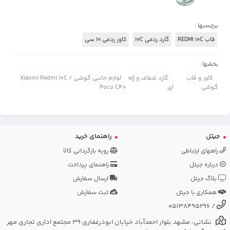
برچسبها :
قاب REDMI 10C
گارد ردمی 10C
کاور ردمی 10 سی
بخشها :
کاور و قاب
گارد شفاف و ژله
لوازم جانبی گوشی Xiaomi Redmi 10C /
گوشی
ای
Poco C40
جیتل
راهنمای خرید
راههای ارتباطی
رویه بازگردانی کالا
درباره جیتل
راهنمای پرداخت
بلاگ جیتل
ارسال سفارش
همکاری با جیتل
ثبت سفارش
05138495296
/
نشانی: مشهد بلوار احمدآباد خیابان ابوذرغفاری 39 مجتمع اداری تجاری مهر