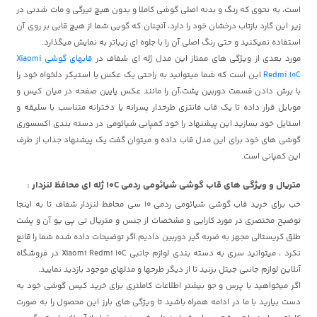
است، به نحوی که رنگ و بدنه اصلی گوشی کاملا و بدون هیچ تیرگی و مات شدنی در
زیر این گارد بازتاب درخشان خود را دارد، آنچنان که گویی شما از هیچ قابی بر روی آن
استفاده نمیکنید و حتی رنگ اصلی آن را با جلوه ای زیباتر به نمایش میگذارد.
مورد بعدی از ویژگی های ممتاز این مدل ژله ای شفاف در
قابهای گوشی Xiaomi
Redmi 10C
این است که شما میتوانید به راحتی یک عکس یا استیکر دلخواه خود را
با برش دادن قسمت دوربین پشت،آن را مانند عکس پایین صفحه در میان کیس و
موبایل قرار داده تا یک قاب فانتزی طرحدار پسرانه یا دخترانه متناسب با سلیقه و
استایل خود بسازید.این پیشنهاد را خود کمپانی شیائومی در دسته بندی اکسسوری
گوشی های خود برای این مدل قاب داده و میتوان گفت یک پیشنهاد جذاب از طرف
این کمپانی است.
متریال و ویژگی های قاب گوشی شیائومی ردمی 10C ژله ای محافظ لنزدار :
خب برای خرید قاب گوشی شیائومی ردمی 10 سی محافظ لنزدار شفاف تا به اینجا
توضیح مختصری در مورد کارایی و مشخصات از جنس و متریال تی پی یو آن و پشت
طلق کریستالی مجهز به ضربه گیر دوربین دادیم.اگر توضیحات داده شده شما را قانع
نکرد ، میتوانید سری به دسته بندی لوازم جانبی Xiaomi Redmi 10C در فروشگاه
آنلاین لوازم جانبی جیتل بزنید تا از دیگر طرحها و مدلهای موجود بازدید نمایید.
اگر میخواهید با پرس و جو بیشتر اطلاعات کاملتری برای خرید کیس گوشی خود به
دست بیارید با ما در ادامه همراه باشید تا ویژگی های بارز این محصول را به صورت