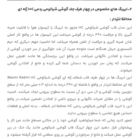
2-ایربگ های مخصوص در چهار طرف جلد گوشی شیائومی ردمی 10C ژله ای
محافظ لنزدار :
این مدل قاب گوشی شیائومی 10C مجهز به ایربگ یا کپسول هوا با قابلیت ضربه
گیری بالا و مراقبت 360 درجه از گوشی میباشد.این کپسول ها در واقع کار اصلی
شان ضربه گیری و مراقبت از تلفن همراه میباشد اما خاصیت مهم دیگری که تیم
اکسسوری جیتل هنگام تست متوجه مزیت آن شد جلوگیری از سر خوردن گوشی از
دست و افتادن ناگهانی میباشد، در واقع این برجستگی ها مانند اهرمی عمل
میکنند که زمان سر خوردن به دستان شما گیر کرده و مانع از افتادن گوشی
میشوند.
این ایربگ ها در چهار طرف قاب شفاف ژله ای گوشی شیائومی Xiaomi Redmi 10C
ژله ای محافظ لنزدار در واقع با فاصله ای 360 درجه به اندازه 0.3 میلی متر که از سطح
دوربین پشت گوشی و ال سی دی آن نسبت به سطوح بیرونی ایجاد میکنند، امنیت
گوشی را در مقابل ضربات ناگهانی و نیروی ناشی از افتادن تضمین میکند.در واقع
این با خرید قاب گوشی شیائومی ردمی 10C محافظ لنز شفاف ، بدنه اصلی و قطعات
حساس هیچ تماسی با سطوح بیرونی ندارند.
تصور کنید زمانی که شما میخواهید گوشی خود را در مکانی مسطح مانند میز کار یا
پیشخوان قرار دهید این چهار ایربگ قاب گوشی شیائومی مانند یک جک در زیر
گوشی عمل میکند و مانع از سرخوردن گوشی بر روی سطحی که قرار گرفته میشود و