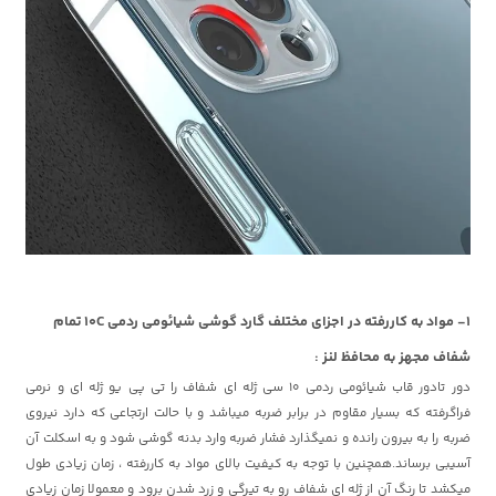
1- مواد به کاررفته در اجزای مختلف گارد گوشی شیائومی ردمی 10C تمام
شفاف مجهز به محافظ لنز :
دور تادور قاب شیائومی ردمی 10 سی ژله ای شفاف را تی پی یو ژله ای و نرمی
فراگرفته که بسیار مقاوم در برابر ضربه میباشد و با حالت ارتجاعی که دارد نیروی
ضربه را به بیرون رانده و نمیگذارد فشار ضربه وارد بدنه گوشی شود و به اسکلت آن
آسیبی برساند.همچنین با توجه به کیفیت بالای مواد به کاررفته ، زمان زیادی طول
میکشد تا رنگ آن از ژله ای شفاف رو به تیرگی و زرد شدن برود و معمولا زمان زیادی