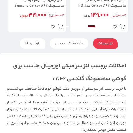
گلس تمام صفحه شیشه ای
گلس پرایوسی فیلم گوشی
مح
سامسونگ Galaxy A42 مدل HD
سامسونگ Samsung Galaxy A42
Plus
(28 درجه اورجینال)
اور
319,000
149,000
00
449,000
225,000
تومان
تومان
توضیحات
مشخصات محصول
بازخوردها
امکانات برچسب لنز سرامیکی اورجینال مناسب برای
گوشی سامسونگ گلکسی A42 :
با خرید برچسب لنز سرامیکی از دوربین عقب گوشی خود کاملاً محافظت می کنید.در
ساخت این محافظ لنز دوربین از مواد نانو سرامیکی نشکن و انعطاف پذیر استفاده
شده است که محافظ سخت تری برای لنز دوربین عقب شما ایجاد می کند.از
خصوصیات ویژه آن این است که از وضوح اچ دی با شفافیت 99.99 درصد برخوردار
است و بر عکسبرداری و فیلم برداری در شب تأثیر نمی گذارد.طراحی قسمت فلاش
دوربین این گلس لنز نانو کاملا باز است و فلاش زدن هنگام عکسبرداری تأثیری بر
کیفیت عکس نهایی نمیگذارد.