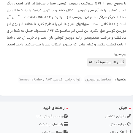
با وضوح بیش از 99٪ شفافیت ، دوربین گوشی شما با محافظ لنز قادر است ، رنگ
اصلی تصاویر را به آی سی دوربین انتقال دهد و بالاترین کیفیت را به شما تحویل
دهد.از دیگر ویژگی های این برچسب لنز سرامیکی SAMSUNG A42 نصب آسان آن
است و فقط کافی است ، سوراخهای لنز و فلاش را تنظیم کنید تا محافظ لنز روی لنز
دوربین گوشی قرار بگیرد.این گلس لنز سامسونگ A42 پیشنهاد جیتل به شما برای
محافظت و مراقبت صددرصدی از لنز دوربین گوشی تان است و با خرید آن خیال شما
از بابت کیفیت عکس و فیلم هایی که بهترین لحظات شما را ثبت میکند ، راحت است.
برچسبها :
گلس لنز سامسونگ A42
بخشها :
محافظ لنز دوربین
لوازم جانبی گوشی Samsung Galaxy A42
جیتل
راهنمای خرید
راههای ارتباطی
رویه بازگردانی کالا
درباره جیتل
راهنمای پرداخت
بلاگ جیتل
ارسال سفارش