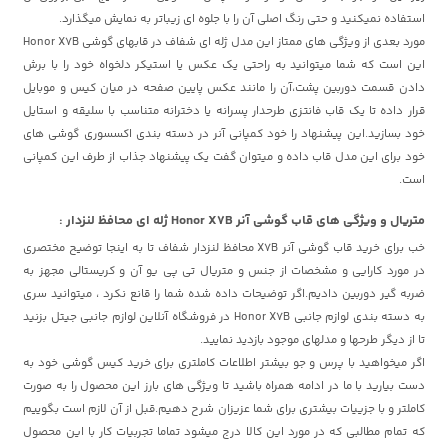
استفاده نمیکنید و حتی رنگ اصلی آن را با جلوه ای زیباتر به نمایش میگذارد.
مورد بعدی از ویژگی های ممتاز این مدل ژله ای شفاف در قابهای گوشی Honor X7B
این است که شما میتوانید به راحتی یک عکس یا استیکر دلخواه خود را با برش
دادن قسمت دوربین پشت،آن را مانند عکس پایین صفحه در میان کیس و موبایل
قرار داده تا یک قاب فانتزی طرحدار پسرانه یا دخترانه متناسب با سلیقه و استایل
خود بسازید.این پیشنهاد را خود کمپانی آنر در دسته بندی اکسسوری گوشی های
خود برای این مدل قاب داده و میتوان گفت یک پیشنهاد جذاب از طرف این کمپانی
است.
متریال و ویژگی های قاب گوشی آنر Honor X7B ژله ای محافظ لنزدار :
خب برای خرید قاب گوشی آنر X7B محافظ لنزدار شفاف تا به اینجا توضیح مختصری
در مورد کارایی و مشخصات از جنس و متریال تی پی یو آن و کریستالی مجهز به
ضربه گیر دوربین دادیم.اگر توضیحات داده شده شما را قانع نکرد ، میتوانید سری
به دسته بندی لوازم جانبی Honor X7B در فروشگاه آنلاین لوازم جانبی جیتل بزنید
تا از دیگر طرحها و مدلهای موجود بازدید نمایید.
اگر میخواهید با پرس و جو بیشتر اطلاعات کاملتری برای خرید کیس گوشی خود به
دست بیارید با ما در ادامه همراه باشید تا ویژگی های بارز این محصول را به صورت
کاملتر و با جزییات بیشتری برای شما عزیزان شرح دهیم.قبل از آن لازم است بگوییم
که تمام مطالبی که در مورد این کالا درج میشود تماما تجربیات کار با این محصول