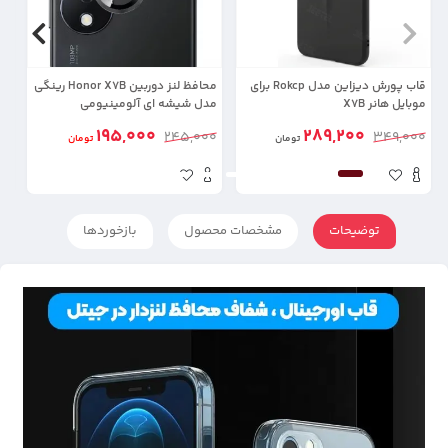
قاب پورش دیزاین مدل Rokcp برای
محافظ لنز دوربین Honor X7B رینگی
موبایل هانر X7B
مدل شیشه ای آلومینیومی
گوشی
195,000
289,200
0
245,000
349,000
تومان
تومان
توضیحات
مشخصات محصول
بازخوردها