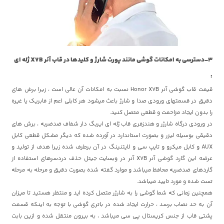
3-دسترسی به امکانات گوشی مانند پورت شارژ و کلیدها در قاب آنر X7B ژله ای
:
قیمت قاب گوشی آنر Honor X7B نسبت به امکانات آن عالی است ، زیرا برش های
دقیق در قسمتهای ورودی صدا و شارژ باعث میشود هر کابلی اعم از فابریک یا غیره
را بدون ایجاد مزاحمت و قطعی متصل کنید.
در ورودی درگاه شارژر و هندزفری قاب ژله ای ایربگ دار شفاف ضدضربه ، برش های
دقیقی بوسیله لیزر و بصورت استاندارد در آورده شده که دیگر مشکل قطعی کابل
AUX و کابل میکرو و تایپ سی و لایتنینگ در آن برطرف شده زیرا هدف از تولید و
عرضه این گارد گوشی آنر X7B آنر در وبسایت جیتل حذف دردسرهای استفاده از
گاردهای ضدضربه محافظ میباشد و موارد گفته شده بصورت دقیق و مرحله به مرحله
تست شده و مورد تایید میباشد.
همچنین زمانی که شما گوشی را به شارژر متصل کرده اید و منتظر هستید تا میزان
آن به حد نصاب برسد ، حرارت ایجاد شده در باتری گوشی با توجه به اینکه قسمت
پشتی قاب از جنس کریستال پی سی میباشد ، به بیرون منتقل شده و ازین بابت