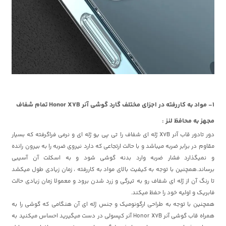
1- مواد به کاررفته در اجزای مختلف گارد گوشی آنر Honor X7B تمام شفاف
مجهز به محافظ لنز :
دور تادور قاب آنر X7B ژله ای شفاف را تی پی یو ژله ای و نرمی فراگرفته که بسیار
مقاوم در برابر ضربه میباشد و با حالت ارتجاعی که دارد نیروی ضربه را به بیرون رانده
و نمیگذارد فشار ضربه وارد بدنه گوشی شود و به اسکلت آن آسیبی
برساند.همچنین با توجه به کیفیت بالای مواد به کاررفته ، زمان زیادی طول میکشد
تا رنگ آن از ژله ای شفاف رو به تیرگی و زرد شدن برود و معمولا زمان زیادی حالت
فابریک و اولیه خود را حفظ میکند.
همچنین با توجه به طراحی ارگونومیک و جنس ژله ای آن هنگامی که گوشی را به
همراه قاب گوشی آنر Honor X7B آنر کپسولی در دست میگیرید احساس میکنید به