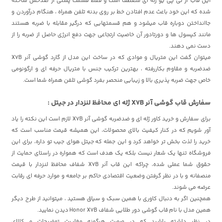
این قاب از تی پی یو ژله ای منعطف است و فقط قسمت پشتی از ضدخش ساخته
شده که این خود باعث عدم افتادن خط بر روی بدنه تلفن همراه ، هنگام درآوردن و
جاانداختن دوباره قاب میشود و هم قسمتهایی که درگیر مقابله با ضربه هستند
مانند کپسول ها و دورتادور آن خاصیت ارتجاعی جهت دفع انرژی حاصل از ضربه را از
دست نمی دهند.
میتوان گفت این متریال و موادی که در ساخت این مدل از گارد گوشی آنر X7B
ضدضربه و مقاوم بکاررفته ، بهترین ترکیب جنس با متریال حرفه ای و ارگونومی
خاص جهت ضربه پذیری بالا و زیبایی منحصر بفرد گوشی تلفن همراه شما است.
سفارش قاب گوشی آنر X7B ژله ای محافظ لنزدار در جیتل :
برای سفارش و خرید کاور ژله ای و ضدضربه گوشی آنر X7B لازم است این نکته را یاد
آور شویم که در کنار کیفیت بالای محصولات، این همیشه قیمت مناسب است که
خرید را لذت بخش تر خواهد کرد و این جمله که جیتل
هوای جیب تو داره، برای این
فروشگاه تنها یک شعار نیست بلکه یک هدف است که همواره در راستای حمایت از
حقوق شما عملی شده، چراکه این قاب آنر X7B شفاف محافظ لنزدار با قیمت
منصفانه و با در نظر گرفتن وضعیت اقتصادی حاکم بر جامعه و موارد حرفه ای رقابت
عرضه می شوند.
همچنین اگر به دنبال کاوری با همین سبک و سیاق هستید ، میتوانید از طرح دیگر
همین مدل با نام
قاب گوشی دور طلایی شفاف Honor X7B
دیدن نمایید.
در نظر داشته باشید که در صورت هرگونه مغایرت توضیحات و کالای