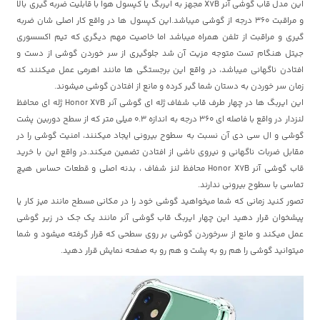
این مدل قاب گوشی آنر X7B مجهز به ایربگ یا کپسول هوا با قابلیت ضربه گیری بالا
و مراقبت 360 درجه از گوشی میباشد.این کپسول ها در واقع کار اصلی شان ضربه
گیری و مراقبت از تلفن همراه میباشد اما خاصیت مهم دیگری که تیم اکسسوری
جیتل هنگام تست متوجه مزیت آن شد جلوگیری از سر خوردن گوشی از دست و
افتادن ناگهانی میباشد، در واقع این برجستگی ها مانند اهرمی عمل میکنند که
زمان سر خوردن به دستان شما گیر کرده و مانع از افتادن گوشی میشوند.
این ایربگ ها در چهار طرف قاب شفاف ژله ای گوشی آنر Honor X7B ژله ای محافظ
لنزدار در واقع با فاصله ای 360 درجه به اندازه 0.3 میلی متر که از سطح دوربین پشت
گوشی و ال سی دی آن نسبت به سطوح بیرونی ایجاد میکنند، امنیت گوشی را در
مقابل ضربات ناگهانی و نیروی ناشی از افتادن تضمین میکند.در واقع این با خرید
قاب گوشی آنر Honor X7B محافظ لنز شفاف ، بدنه اصلی و قطعات حساس هیچ
تماسی با سطوح بیرونی ندارند.
تصور کنید زمانی که شما میخواهید گوشی خود را در مکانی مسطح مانند میز کار یا
پیشخوان قرار دهید این چهار ایربگ قاب گوشی آنر مانند یک جک در زیر گوشی
عمل میکند و مانع از سرخوردن گوشی بر روی سطحی که قرار گرفته میشود و شما
میتوانید گوشی را هم رو به پشت و هم رو به صفحه نمایش قرار دهید.