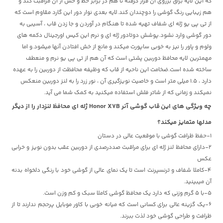
که این لایه براق برروی آن قرار گرفته تا هم در برابر خط و خش از آن مراقبت کند و
هم زیبایی رنگ گوشی را دوچندان کند.لایه بعدی نوار دور این گارد مقاوم است که
از تی پی یو ژله ای شفاف تهیه شده تا هنگام در آوردن و جا زدن قاب ، آسیبی به
دور گوشی وارد نشود.پوشش دوتادور ژله ای و نرم این کیس اورجینال دکمه های
ولوم و پاور را نیز به خوبی ساپورت میکند و مانع از خش افتادن آنها میشود.و اما
مهمترین لایه محافظ دوربین پشتی است که آن هم از تی پی یو نرم و منعطف
ساخته شده است.ضخامت این ناحیه از قاب که وظیفه محافظت از دوربین را به عهده
دارد ، 1.5 میلی متر است و خاصیت نویزگیری آن ، نور زرد را به لنز دوربین منعکس
نمیکند و زمانی که از شاتر فلش استفاده میکنید به کمک شما می آید.
چه ویژگی های این
قاب گوشی آنر Honor X7B ژله ای محافظ لنزدار را از دیگر
مدلها متمایز میکند؟
1-حفظ ظرافت گوشی با موقعیت عالی در دستان
2-دارای محافظ لنز ژله ای برای مراقبت صددرصدی از دوربین عقب بدون نویز و خرابی
عکس
4-کاملا شفاف و ترنسپرنت است تا یک نمای عالی از گوشی خود با رنگی دلخواه بدنه
آن میبینید.
5-با 5 گرم وزنی که دارد یک محافظ گوشی کاملا سبک و کم وزن است.
6-یک گزینه عالی برای کسانی است که میانه خوبی با کاور موبایل پرحجم ندارند تا از
ظرافت و طراحی گوشی خود لذت ببرند.