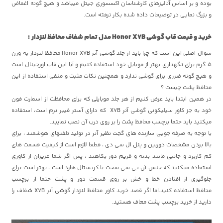
بوده و بر اساس آنالیزهای کارشناسان اکسسوری جیتل میباشد و هیچ گونه اغماض
و بزرگ نمایی در توضیحات داده شده بکار نرفته است.
خرید و قیمت قاب گوشی Honor X7B مدل تمام شفاف محافظ لنزدار
:
سوال اصلی این است که چرا باید از جلد گوشی آنر Honor X7B محافظ لنزدار به وزن
5 گرم برای نگهداری بهتر از موبایل خود استفاده کنیم و آیا این قاب اورجینال است
و هیچ گونه ضرری برای گوشی ندارد و همچنین نکات مثبت و منفی استفاده از این
محافظ پشت چیست ؟
در همین ابتدا باید عرض کنیم از هر جلد موبایلی که برای محافظت از اسمارت فون
خود به جز کاور سیلیکونی گوشی آنر X7B که دارای آستر فیبر نرم است، استفاده
میکنید باید حتما برچسب محافظ پشت را بر روی درب آن نصب نمایید.
با توجه به صرفه جویی سازنده های گجت نظیر آنر در تولید تلفنهای هوشمند ، برای
بالا بردن مشخصات دوربین و پنل ال سی دی ، قطعا لازم است از کیفیت قسمت های
کم کاربرد و جانبی مانند بدنه و فریم دور بکاهند ، پس اگر شما عزیزان از کاوری
استفاده میکنید که جنس آن پی سی سخت یا کریستال هارد است ، بهتر است برای
جلوگیری از افتادن خط و خش بر روی قسمت دور و پشت حتما از برچسب
محافظ استفاده کنید.اما اگر قصد خرید کاور محافظ لنزدار گوشی آنر X7B شفاف را
دارید از خرید برچسب پشت معاف هستید.