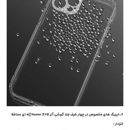
2-ایربگ های مخصوص در چهار طرف جلد گوشی آنر Honor X7B ژله ای محافظ
لنزدار :