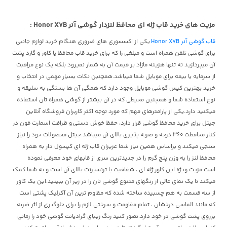
مزیت های خرید
قاب
ژله ای محافظ لنزدار
گوشی آنر Honor X7B :
قاب گوشی آنر Honor X7B
یکی از اکسسوری های ضروری هنگام خرید لوازم جانبی
برای گوشی تلفن همراه است و مبلغی را که برای خرید قاب محافظ یا کاور و گارد پشت
آن میپردازید نه تنها هزینه مازاد بر قیمت آن به شمار نمیرود بلکه یک نوع مراقبت
از سرمایه یا بیمه برای موبایل شما میباشد.همچنین نکات بسیار مهمی در انتخاب و
خرید بهترین کیس گوشی موبایل وجود دارد که همگی آن ها بستگی به سلیقه و
نوع استفاده شما و همچنین محیطی که در آن بیشتر از گوشی همراه تان استفاده
میکنید دارد.یکی از پارامترهای مهم که مورد توجه اکثر کاربران فروشگاه آنلاین
جیتل برای خرید محافظ گوشی قرار دارد، حفظ خوش دستی و ظرافت اسمارت فون در
کنار محافظت 360 درجه و ضربه پذیری بالای آن میباشد.جیتل محصولات خود را نیاز
سنجی میکند و براساس همین نیاز شما عزیزان قاب ژله ای کپسول دار به همراه
محافظ لنز را به وزن پنج گرم را در جدیدترین سری از قابهای خود معرفی نموده
است.مزیت ویژه این کاور ژله ای ، شفافیت یا ترنسپرنت بالای آن است و به شما کمک
میکند تا یک نمای عالی از رنگهای متنوع گوشی تان را در زیر آن ببینید.این بک کاور
از سه قسمت به هم چسبیده ساخته شده که مقاوم ترین آن آکرلیک پشتی است
که مانند الماسی درخشان ، تمام مقاومت و سرختی لازم را برای جلوگیری از اثر ضربه
برروی پشت گوشی در خود دارد.تصور کنید رنگ زیبای گرادیانت گوشی خود را زمانی