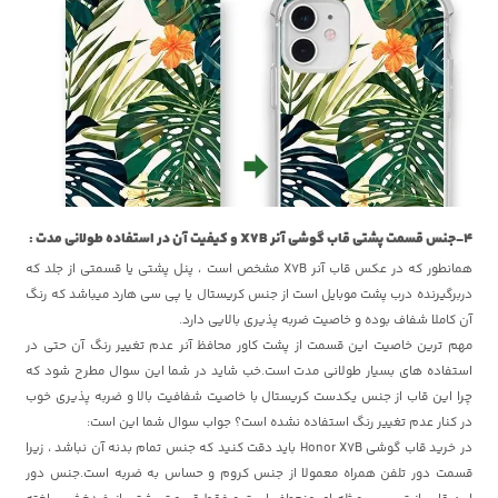
4-جنس قسمت پشتی قاب گوشی آنر X7B و کیفیت آن در استفاده طولانی مدت :
همانطور که در عکس قاب آنر X7B مشخص است ، پنل پشتی یا قسمتی از جلد که
دربرگیرنده درب پشت موبایل است از جنس کریستال یا پی سی هارد میباشد که رنگ
آن کاملا شفاف بوده و خاصیت ضربه پذیری بالایی دارد.
مهم ترین خاصیت این قسمت از پشت کاور محافظ آنر عدم تغییر رنگ آن حتی در
استفاده های بسیار طولانی مدت است.خب شاید در شما این سوال مطرح شود که
چرا این قاب از جنس یکدست کریستال با خاصیت شفافیت بالا و ضربه پذیری خوب
در کنار عدم تغییر رنگ استفاده نشده است؟ جواب سوال شما این است:
در خرید قاب گوشی Honor X7B باید دقت کنید که جنس تمام بدنه آن نباشد ، زیرا
قسمت دور تلفن همراه معمولا از جنس کروم و حساس به ضربه است.جنس دور