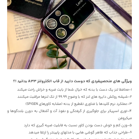
ویژگی های منحصربفردی که دوست دارید از قاب الکترولنز A33 بدانید !
؟
1-محافظ لنز یک دست با بدنه که خیال شما از بابت ضربه و خراش راحت میکند
2-شیشه روکش دایره های لنز که با وضوح 99.99 از تک لنزها مراقبت میکنند
3-عملکرد نرم کلیدها با فناوری تقطیع از بدنه (مشابه کاورهای SPIGEN)
4-توری اسپیکر برای جلوگیری از گرفتگی و نفوذ آت و آشغال به دورن بلندگوها و
میکروفن
5-وزن کم و خوش دست بودن کاور نسبت به قابلیت ضربه گیری که دارد
6-طراحی جذاب که ظاهر گوشی هایی با مدلهای پایینتر را ارتقا میدهد