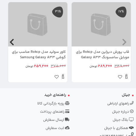
31%
17%
قاب پورش دیزاین مدل Rokcp برای
کاور سولید مدل Rokcp مناسب برای
گل
موبایل سامسونگ Galaxy A33
گوشی Samsung Galaxy A33
(28 درجه اورجینال)
00
259,200
375,000
289,200
349,000
تومان
تومان
جیتل
راهنمای خرید
راههای ارتباطی
رویه بازگردانی کالا
درباره جیتل
راهنمای پرداخت
بلاگ جیتل
ارسال سفارش
همکاری با جیتل
ثبت سفارش