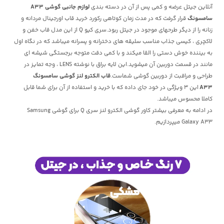
آنلاین جیتل عرضه و کمی پس از آن در دسته بندی
لوازم جانبی گوشی A33
سامسونگ
قرار گرفت که در مدت زمان کوتاهی رکورد خرید قاب اورجینال مردانه و
زنانه را از دیگر طرحهای موجود در جیتل ربود.سری کیو Q از این مدل قاب خفن و
لاکچری ، کیسی جذاب مناسب سلیقه های دخترانه و پسرانه میباشد که در نگاه اول
به بیننده خوش دستی را القا میکند و با کمی دقت متوجه برجستگی شیشه ای
مانند در قسمت دوربین آن میشوید.این لایه براق با نوشته LENS ، وجه تمایز در
طراحی و مراقبت از دوربین گوشی شماست.
قاب الکترو لنز گوشی سامسونگ
A33
این 3 ویژگی در خود جای داده که با خرید و استفاده از آن برای شما قابل
کاملا محسوس میباشد.
در ادامه به معرفی بیشتر کاور گوشی الکترو لنز سری Q برای گوشی Samsung
Galaxy A33 میپردازیم.