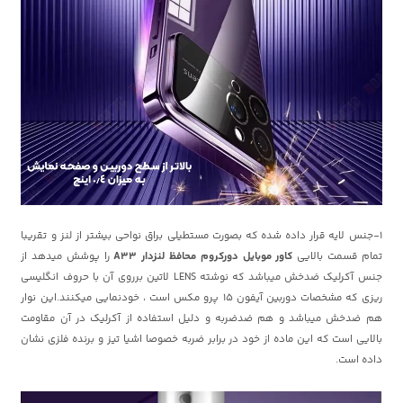
1-جنس لایه قرار داده شده که بصورت مستطیلی براق نواحی بیشتر از لنز و تقریبا
تمام قسمت بالایی
کاور موبایل دورکروم محافظ لنزدار A33
را پوشش میدهد از
جنس آکرلیک ضدخش میباشد که نوشته LENS لاتین برروی آن با حروف انگلیسی
ریزی که مشخصات دوربین آیفون 15 پرو مکس است ، خودنمایی میکنند.این نوار
هم ضدخش میباشد و هم ضدضربه و دلیل استفاده از آکرلیک در آن مقاومت
بالایی است که این ماده از خود در برابر ضربه خصوصا اشیا تیز و برنده فلزی نشان
داده است.