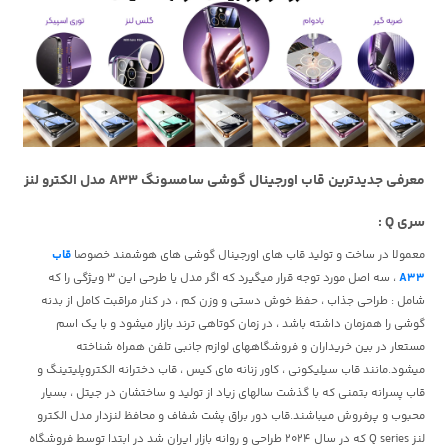
معرفی جدیدترین قاب اورجینال گوشی سامسونگ A33 مدل الکترو لنز
سری Q :
معمولا در ساخت و تولید قاب های اورجینال گوشی های هوشمند خصوصا
قاب
A33
، سه اصل مورد توجه قرار میگیرد که اگر مدل یا طرحی این 3 ویژگی را که
شامل : طراحی جذاب ، حفظ خوش دستی و وزن کم ، در کنار مراقبت کامل از بدنه
گوشی را همزمان داشته باشد ، در زمان کوتاهی ترند بازار میشود و با یک اسم
مستعار در بین خریداران و فروشگاههای لوازم جانبی تلفن همراه شناخته
میشود.مانند قاب سیلیکونی ، کاور زنانه مای کیس ، قاب دخترانه الکتروپلیتینگ و
قاب پسرانه بتمنی که با گذشت سالهای زیاد از تولید و ساختشان در جیتل ، بسیار
محبوب و پرفروش میباشند.قاب دور براق پشت شفاف و محافظ لنزدار مدل الکترو
لنز Q series که در سال 2024 طراحی و روانه بازار ایران شد در ابتدا توسط فروشگاه