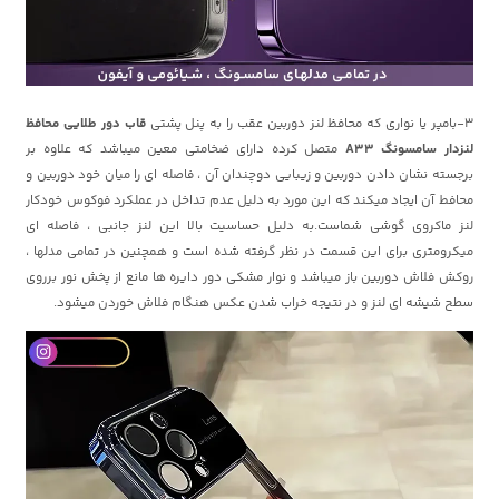
3-بامپر یا نواری که محافظ لنز دوربین عقب را به پنل پشتی
قاب دور طلایی محافظ
لنزدار سامسونگ A33
متصل کرده دارای ضخامتی معین میباشد که علاوه بر
برجسته نشان دادن دوربین و زیبایی دوچندان آن ، فاصله ای را میان خود دوربین و
محافط آن ایجاد میکند که این مورد به دلیل عدم تداخل در عملکرد فوکوس خودکار
لنز ماکروی گوشی شماست.به دلیل حساسیت بالا این لنز جانبی ، فاصله ای
میکرومتری برای این قسمت در نظر گرفته شده است و همچنین در تمامی مدلها ،
روکش فلاش دوربین باز میباشد و نوار مشکی دور دایره ها مانع از پخش نور برروی
سطح شیشه ای لنز و در نتیجه خراب شدن عکس هنگام فلاش خوردن میشود.