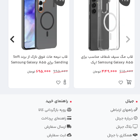
30%
27%
قاب مگ سیف شفاف مناسب برای
قاب نیمه مات فوق نازک از برند Soft
Samsung Galaxy A55 (پک
Sanding برای Samsung Galaxy A55
بر
سامسونگ استوری)
با پشتیبانی مگ سیف
00
695,000
995,000
449,000
615,000
تومان
تومان
جیتل
راهنمای خرید
راههای ارتباطی
رویه بازگردانی کالا
درباره جیتل
راهنمای پرداخت
بلاگ جیتل
ارسال سفارش
همکاری با جیتل
ثبت سفارش