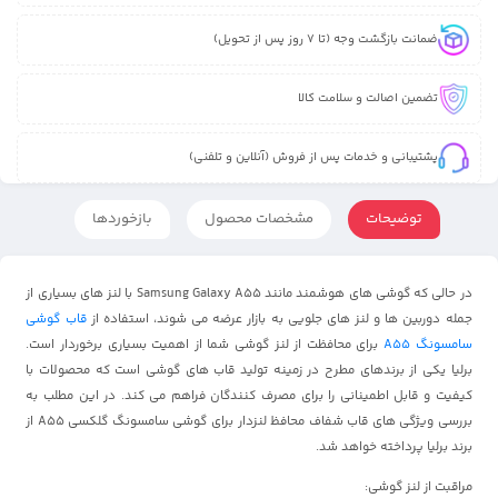
ضمانت بازگشت وجه (تا 7 روز پس از تحویل)
تضمین اصالت و سلامت کالا
پشتیبانی و خدمات پس از فروش (آنلاین و تلفنی)
توضیحات
مشخصات محصول
بازخوردها
در حالی که گوشی های هوشمند مانند Samsung Galaxy A55 با لنز های بسیاری از
جمله دوربین ها و لنز های جلویی به بازار عرضه می شوند، استفاده از
قاب گوشی
سامسونگ A55
برای محافظت از لنز گوشی شما از اهمیت بسیاری برخوردار است.
برلیا یکی از برندهای مطرح در زمینه تولید قاب های گوشی است که محصولات با
کیفیت و قابل اطمینانی را برای مصرف کنندگان فراهم می کند. در این مطلب به
بررسی ویژگی های قاب شفاف محافظ لنزدار برای گوشی سامسونگ گلکسی A55 از
برند برلیا پرداخته خواهد شد.
مراقبت از لنز گوشی: