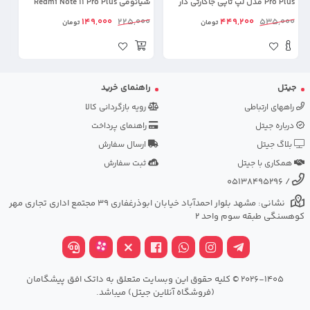
Pro Plus مدل لپ تاپی جاکارتی دار
شیائومی Redmi Note 11 Pro Plus
(محافظ لنزدار)
مدل HD Plus
Plus (28
00
149,000
225,000
449,200
535,000
تومان
تومان
جیتل
راهنمای خرید
راههای ارتباطی
رویه بازگردانی کالا
درباره جیتل
راهنمای پرداخت
بلاگ جیتل
ارسال سفارش
همکاری با جیتل
ثبت سفارش
05138495296
/
نشانی: مشهد بلوار احمدآباد خیابان ابوذرغفاری 39 مجتمع اداری تجاری مهر
کوهسنگی طبقه سوم واحد 2
2026-1405 © کلیه حقوق این وبسایت متعلق به داتک افق پیشگامان
(فروشگاه آنلاین جیتل) میباشد.