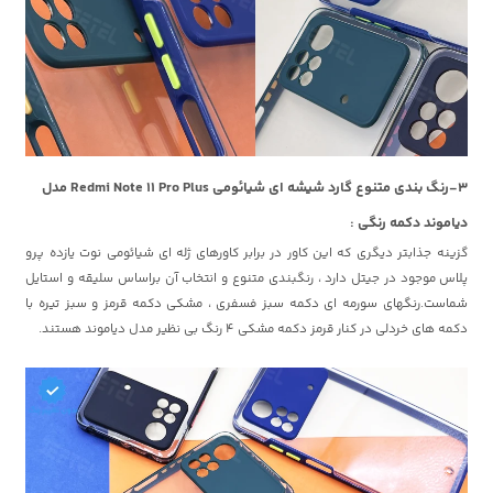
3-رنگ بندی متنوع گارد شیشه ای شیائومی Redmi Note 11 Pro Plus مدل
دیاموند دکمه رنگی :
گزینه جذابتر دیگری که این کاور در برابر کاورهای ژله ای شیائومی نوت یازده پرو
پلاس موجود در جیتل دارد ، رنگبندی متنوع و انتخاب آن براساس سلیقه و استایل
شماست.رنگهای سورمه ای دکمه سبز فسفری ، مشکی دکمه قرمز و سبز تیره با
دکمه های خردلی در کنار قرمز دکمه مشکی 4 رنگ بی نظیر مدل دیاموند هستند.