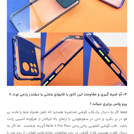
4-آیا ضربه گیری و مقاومت این کاور با قابهای بتمنی یا دیفندر ردمی نوت 11
پرو پلاس برابری میکند ?
قطعا اگر به دنبال یک قاب گوشی ضدضربه هستید که تلفن همراه شما را مانند پر
قو در بر بگیرد و حتی در سقوطهایی با ارتفاع بالا خیالتان از هرگونه آسیبی راحت
باشد ، قاب گوشی کشویی رباتی ردمی Note 11 Pro Plus گزینه شماست ، اما اگر به
دنبال کاوری هستید که از گوشی در برابر مخاطرات روزانه مانند افتادن از روی میز با