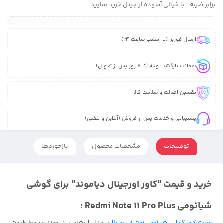
برابر ضربه ، با خیالی آسوده از جیتل خرید نمایید.
ارسال فوری (تا امشب ساعت 24)
ضمانت بازگشت وجه (تا 7 روز پس از تحویل)
تضمین اصالت و سلامت کالا
پشتیبانی و خدمات پس از فروش (آنلاین و تلفنی)
توضیحات
مشخصات محصول
بازخوردها
خرید و قیمت "کاور اورجینال دیاموند" برای گوشی
شیائومی Redmi Note 11 Pro Plus :
قیمت کاور گوشی شیائومی نوت 11 پرو پلاس
مدل شیشه ای دیاموند و حفظ ظرافت