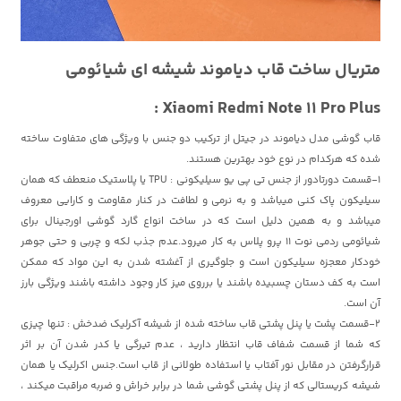
متریال ساخت قاب دیاموند شیشه ای شیائومی
Xiaomi Redmi Note 11 Pro Plus :
قاب گوشی مدل دیاموند در جیتل از ترکیب دو جنس با ویژگی های متفاوت ساخته
شده که هرکدام در نوع خود بهترین هستند.
1-قسمت دورتادور از جنس تی پی یو سیلیکونی : TPU یا پلاستیک منعطف که همان
سیلیکون پاک کنی میباشد و به نرمی و لطافت در کنار مقاومت و کارایی معروف
میباشد و به همین دلیل است که در ساخت انواع گارد گوشی اورجینال برای
شیائومی ردمی نوت 11 پرو پلاس به کار میرود.عدم جذب لکه و چربی و حتی جوهر
خودکار معجزه سیلیکون است و جلوگیری از آغشته شدن به این مواد که ممکن
است به کف دستان چسبیده باشند یا برروی میز کار وجود داشته باشند ویژگی بارز
آن است.
2-قسمت پشت یا پنل پشتی قاب ساخته شده از شیشه آکرلیک ضدخش : تنها چیزی
که شما از قسمت شفاف قاب انتظار دارید ، عدم تیرگی یا کدر شدن آن بر اثر
قرارگرفتن در مقابل نور آفتاب یا استفاده طولانی از قاب است.جنس اکرلیک یا همان
شیشه کریستالی که از پنل پشتی گوشی شما در برابر خراش و ضربه مراقبت میکند ،