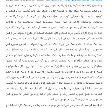
و نمایش واضح بدنه گوشی از زیر قاب ، مهمترین عامل در خرید آن است.اما این به
این معنا نیست که شما پول و هزینه خود را صرف یک قاب گوشی ارزان قیمت با
کیفیت متوسط یا معمولی کرده اید.سیاست جیتل در قیمت گذاری دقیقا مانند
سایتهای پرطرفدار خارجی در این زمینه است.برند جیتل سالهاست که با واردات
مستقیم و دست اول محصولات خود ، سعی در متعادل نگه داشتن قیمت کالاهای
خود به ویژه گارد و گلس کرده است و کاور اکرلیک شیشه ای طرح دیاموند نیز از این
قائده مستثنی نبوده و با خرید آن کیفیت و کارایی بالاتری را نسبت به هزینه ای که
پرداخت میکنید ، به دست می آورید.علت نام گذاری دیاموند یا الماس برروی این
محصول ، درخشندگی و شفافیت بالای آن است که مانند الماسی برروی موبایل ، در
دستان شما میدرخشد و باعث میشود لذت استفاده از گوشی برای شما دو چندان
شود و در همان نگاه اول به کیفیت ساخت بالای آن پی ببرید.بدنه آن که تلفیق
سیلیکون تی پی یو نرم و شیشه آکرلیک ضدخش است ، توانایی مقابله با هرگونه
ضربه و خراشی را دارد و حداقل به مدت یکسال کارایی و دوام اولیه خود را حفظ
میکند.اکثر کاورهای شفاف به دلیل بدنه ژله ای ، پس از مدتی استفاده به مرور کدر
و تیره میشوند و علاوه بر از دست دادن مقاومت خود ، ظاهری ناخوشایند به گوشی
میدهند ، اما کاور شیشه ای دیاموند به دلیل استفاده از مواد آکرلیک در قسمت
شفاف به هیچ عنوان تغییر رنگ و ظاهر نمی دهد و مانور اصلی ما برروی این
محصول نیز همین ویژگی به خصوص میباشد.
در ادامه توضیحات کاملی در مورد جنس و مواد به کار رفته در ساخت گارد شیشه ای