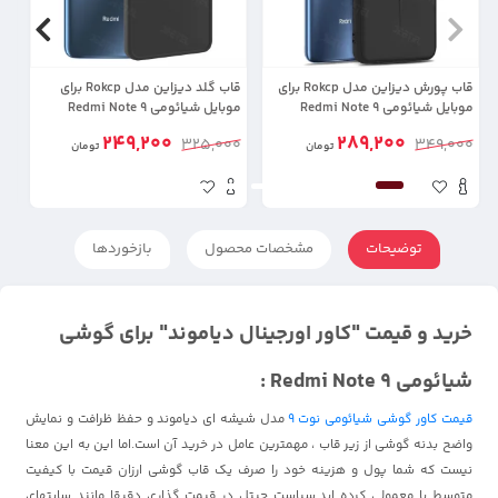
قاب پورش دیزاین مدل Rokcp برای
قاب گلد دیزاین مدل Rokcp برای
موبایل شیائومی Redmi Note 9
موبایل شیائومی Redmi Note 9
گوشی 9
249,200
289,200
0
325,000
349,000
تومان
تومان
توضیحات
مشخصات محصول
بازخوردها
خرید و قیمت "کاور اورجینال دیاموند" برای گوشی
شیائومی Redmi Note 9 :
قیمت کاور گوشی شیائومی نوت 9
مدل شیشه ای دیاموند و حفظ ظرافت و نمایش
واضح بدنه گوشی از زیر قاب ، مهمترین عامل در خرید آن است.اما این به این معنا
نیست که شما پول و هزینه خود را صرف یک قاب گوشی ارزان قیمت با کیفیت
متوسط یا معمولی کرده اید.سیاست جیتل در قیمت گذاری دقیقا مانند سایتهای