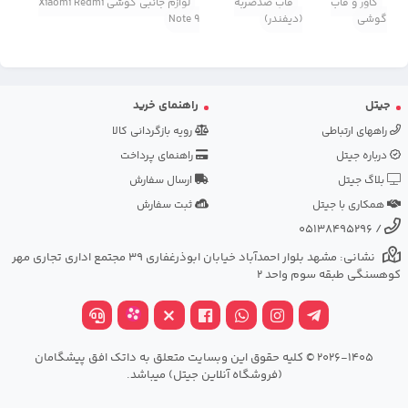
کاور و قاب
قاب ضدضربه
لوازم جانبی گوشی Xiaomi Redmi
گوشی
(دیفندر)
Note 9
جیتل
راهنمای خرید
راههای ارتباطی
رویه بازگردانی کالا
درباره جیتل
راهنمای پرداخت
بلاگ جیتل
ارسال سفارش
همکاری با جیتل
ثبت سفارش
05138495296
/
نشانی: مشهد بلوار احمدآباد خیابان ابوذرغفاری 39 مجتمع اداری تجاری مهر
کوهسنگی طبقه سوم واحد 2
2026-1405 © کلیه حقوق این وبسایت متعلق به داتک افق پیشگامان
(فروشگاه آنلاین جیتل) میباشد.