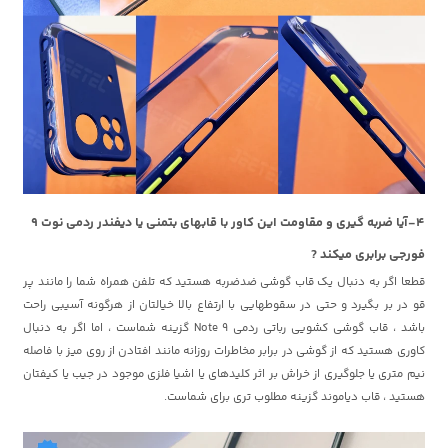
4-آیا ضربه گیری و مقاومت این کاور با قابهای بتمنی یا دیفندر ردمی نوت 9
فورجی برابری میکند ?
قطعا اگر به دنبال یک قاب گوشی ضدضربه هستید که تلفن همراه شما را مانند پر
قو در بر بگیرد و حتی در سقوطهایی با ارتفاع بالا خیالتان از هرگونه آسیبی راحت
باشد ، قاب گوشی کشویی رباتی ردمی Note 9 گزینه شماست ، اما اگر به دنبال
کاوری هستید که از گوشی در برابر مخاطرات روزانه مانند افتادن از روی میز با فاصله
نیم متری یا جلوگیری از خراش بر اثر کلیدهای یا اشیا فلزی موجود در جیب یا کیفتان
هستید ، قاب دیاموند گزینه مطلوب تری برای شماست.