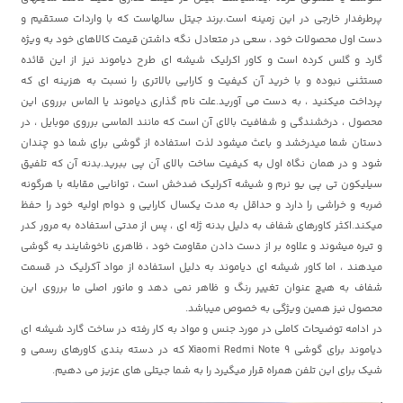
پرطرفدار خارجی در این زمینه است.برند جیتل سالهاست که با واردات مستقیم و
دست اول محصولات خود ، سعی در متعادل نگه داشتن قیمت کالاهای خود به ویژه
گارد و گلس کرده است و کاور اکرلیک شیشه ای طرح دیاموند نیز از این قائده
مستثنی نبوده و با خرید آن کیفیت و کارایی بالاتری را نسبت به هزینه ای که
پرداخت میکنید ، به دست می آورید.علت نام گذاری دیاموند یا الماس برروی این
محصول ، درخشندگی و شفافیت بالای آن است که مانند الماسی برروی موبایل ، در
دستان شما میدرخشد و باعث میشود لذت استفاده از گوشی برای شما دو چندان
شود و در همان نگاه اول به کیفیت ساخت بالای آن پی ببرید.بدنه آن که تلفیق
سیلیکون تی پی یو نرم و شیشه آکرلیک ضدخش است ، توانایی مقابله با هرگونه
ضربه و خراشی را دارد و حداقل به مدت یکسال کارایی و دوام اولیه خود را حفظ
میکند.اکثر کاورهای شفاف به دلیل بدنه ژله ای ، پس از مدتی استفاده به مرور کدر
و تیره میشوند و علاوه بر از دست دادن مقاومت خود ، ظاهری ناخوشایند به گوشی
میدهند ، اما کاور شیشه ای دیاموند به دلیل استفاده از مواد آکرلیک در قسمت
شفاف به هیچ عنوان تغییر رنگ و ظاهر نمی دهد و مانور اصلی ما برروی این
محصول نیز همین ویژگی به خصوص میباشد.
در ادامه توضیحات کاملی در مورد جنس و مواد به کار رفته در ساخت گارد شیشه ای
دیاموند برای گوشی Xiaomi Redmi Note 9 که در دسته بندی کاورهای رسمی و
شیک برای این تلفن همراه قرار میگیرد را به شما جیتلی های عزیز می دهیم.