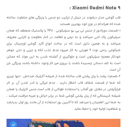
Xiaomi Redmi Note 9 :
قاب گوشی مدل دیاموند در جیتل از ترکیب دو جنس با ویژگی های متفاوت ساخته
شده که هرکدام در نوع خود بهترین هستند.
1-قسمت دورتادور از جنس تی پی یو سیلیکونی : TPU یا پلاستیک منعطف که همان
سیلیکون پاک کنی میباشد و به نرمی و لطافت در کنار مقاومت و کارایی معروف
میباشد و به همین دلیل است که در ساخت انواع گارد گوشی اورجینال برای
شیائومی ردمی نوت 9 فورجی به کار میرود.عدم جذب لکه و چربی و حتی جوهر
خودکار معجزه سیلیکون است و جلوگیری از آغشته شدن به این مواد که ممکن
است به کف دستان چسبیده باشند یا برروی میز کار وجود داشته باشند ویژگی بارز
آن است.
2-قسمت پشت یا پنل پشتی قاب ساخته شده از شیشه آکرلیک ضدخش : تنها چیزی
که شما از قسمت شفاف قاب انتظار دارید ، عدم تیرگی یا کدر شدن آن بر اثر
قرارگرفتن در مقابل نور آفتاب یا استفاده طولانی از قاب است.جنس اکرلیک یا همان
شیشه کریستالی که از پنل پشتی گوشی شما در برابر خراش و ضربه مراقبت میکند ،
به شما این اطمینان را میدهد که تا آخرین روز استفاده از آن مانند روز اول بدرخشد
و شفافیت اولیه خود را حفظ نماید.