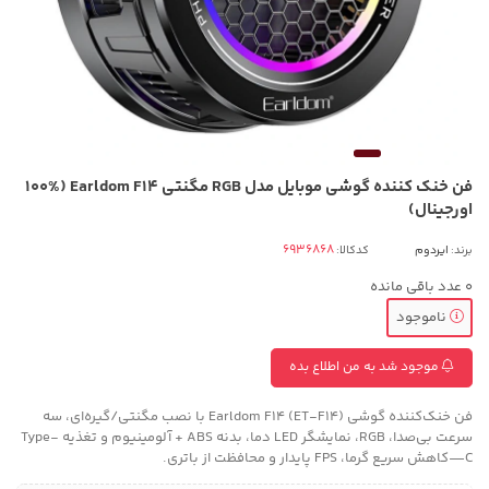
فن خنک کننده گوشی موبایل مدل RGB مگنتی Earldom F14 (100%
اورجینال)
برند:
ایردوم
کدکالا:
0
عدد باقی مانده
ناموجود
موجود شد به من اطلاع بده
فن خنک‌کننده گوشی Earldom F14 (ET-F14) با نصب مگنتی/گیره‌ای، سه
سرعت بی‌صدا، RGB، نمایشگر LED دما، بدنه ABS + آلومینیوم و تغذیه Type-
C—کاهش سریع گرما، FPS پایدار و محافظت از باتری.