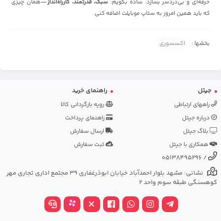
حرفه‌ای و بی‌دردسر بسازد. ساده بگویم:
سبک، قدرتمند، کارراه‌انداز
—همان چیزی
که باید همین امروز به ستاپ موبایلت اضافه کنی.
بخشها :
اکسسوری
جیتل
راهنمای خرید
راههای ارتباطی
رویه بازگردانی کالا
درباره جیتل
راهنمای پرداخت
بلاگ جیتل
ارسال سفارش
همکاری با جیتل
ثبت سفارش
05138495296
/
نشانی: مشهد بلوار احمدآباد خیابان ابوذرغفاری 39 مجتمع اداری تجاری مهر
کوهسنگی طبقه سوم واحد 2