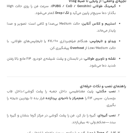
تجربه‌ی واقعی؛ از پابجی تا ضبط Vlog
گیمینگ طولانی (PUBG / CoD / Genshin):
سرعت فن را روی حالت High
بگذار؛ دما سریع‌تر پایین می‌آید و
لگ/Drop
کمتر می‌شود.
استریم و کلاس آنلاین:
حالت Medium بی‌صدا و کافی است؛ تصویر و صدا
پایدار می‌ماند.
ویدئو و تایم‌لپس:
هنگام فیلم‌برداری 4K/60 یا تایم‌لپس‌های طولانی، با
حالت Low/Medium از
Overheat
پیشگیری کن.
نقشه و ناوبری طولانی:
در تابستان و پشت شیشه‌ی خودرو، F14 مانع بالا رفتن
شدید دما می‌شود.
راهنمای نصب و نکات حرفه‌ای
نصب مگنتی:
پلیت مغناطیسیِ داخل جعبه را پشت گوشی/داخل قاب
بچسبان، سپس F14 را
هم‌مرکز با ناحیه‌ی پردازنده
قرار بده تا بهترین نتیجه را
بگیری.
نصب گیره‌ای:
گیره را باز کن، فن را پشت گوشی در مرکز گرما بنشان و گیره را
ببند—محکم ولی نه بیش‌ازحد.