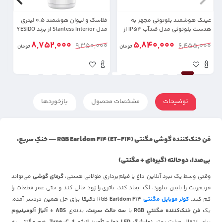
عینک هوشمند بلوتوثی مجهز به
فلاسک و لیوان هوشمند 0.5 لیتری
هدست بلوتوثی مدل ضدآب IP54 از
مدل Stanless Interior از برند YESIDO
از برند %
برند YESIDO IO38 (100% اورجینال)
VC20 (100% اورجینال)
8,752,000
5,840,000
00
9,350,000
6,455,000
تومان
تومان
توضیحات
مشخصات محصول
بازخوردها
فن خنک‌کننده گوشی مگنتی RGB Earldom F14 (ET-F14) — خنکِ سریع،
بی‌صدا، دوحالته (گیره‌ای + مگنتی)
وقتی وسط یک نبرد آنلاین داغ یا فیلم‌برداری طولانی هستی،
گرمای گوشی
می‌تواند
فریم‌ریت را پایین بیاورد، لگ ایجاد کند، باتری را زود خالی کند و حتی عمر قطعات را
کم کند.
کولر موبایل مگنتی
RGB
Earldom F14
دقیقا برای حل همین دردسر آمده:
یک
فن خنک‌کننده مگنتیِ RGB
با
سه حالت سرعت
، بدنه‌ی
ABS + آلیاژ آلومینیوم