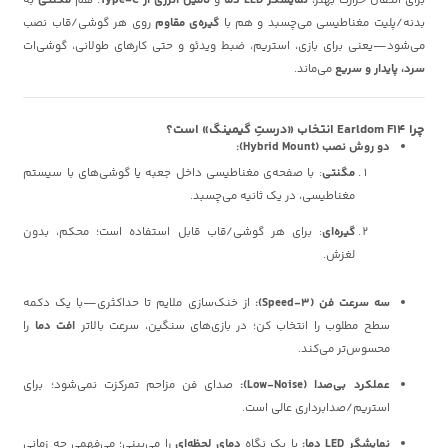
برای انتقال حرارت بهتر،
نمایشگر LED دما
و
تأمین انرژی از Type-C
. هم
مگنتی
به
بدنه/پلیت مغناطیسی می‌چسبد و هم با
گیره‌ی مقاوم
روی هر گوشی/قاب نصب
می‌شود—یعنی برای بازی، استریم، ضبط ویدئو و حتی کارهای طولانی، گوشی‌ات
سرد، پایدار و سریع
می‌ماند.
چرا Earldom F14 انتخاب «درستِ گیمینگ» است؟
دو روش نصب (Hybrid Mount):
مگنتی
: با صفحه‌ی مغناطیسی داخل جعبه یا گوشی‌های با سیستم
مغناطیسی، در یک ثانیه می‌چسبد.
گیره‌ای
: برای هر گوشی/قاب قابل استفاده است؛ محکم، بدون
لغزش.
سه سرعت فن (3-Speed):
از خنک‌سازی ملایم تا حداکثری—با یک دکمه
سطح مطلوب را انتخاب کن؛ در بازی‌های سنگین، سرعت بالاتر
افت دما
را
محسوس‌تر می‌کند.
عملکرد بی‌صدا (Low-Noise):
صدای فن مزاحم تمرکزت نمی‌شود؛ برای
استریم/صدابرداری عالی است.
نمایشگر LED دما:
با یک نگاه
دمای لحظه‌ای
را می‌بینی؛ می‌فهمی چه زمانی