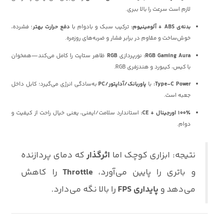
لازم است سرعت را بالا ببری.
بدنه‌ی ABS + آلومینیوم:
ترکیب سبک و بادوام با
دفع حرارت بهتر
؛ فشرده،
خوش‌ساخت و مقاوم در برابر فشار و ضربه‌های روزمره.
RGB Gaming Aura:
نورپردازی
RGB
ظاهر ستاپت را کامل می‌کند—همخوان
با کیس، کیبورد و هندزفری RGB.
Type-C Power:
با
پاوربانک/آداپتور/PC
به‌سادگی انرژی می‌گیرد؛ کابل داخل
جعبه است.
۱۰۰٪ اورجینال + CE:
استاندارد سلامت/ایمنی، یعنی خیال راحت از کیفیت و
دوام.
نتیجه: ابزاری کوچک اما
اثرگذار
که دمای پردازنده
و باتری را پایین می‌آورد،
Throttle
را کاهش
می‌دهد و
پایداری FPS
را بالا نگه می‌دارد.