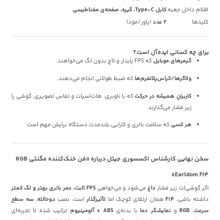
اقلام داخل جعبه
کابل Type-C، گیره، صفحه‌ی مغناطیسی
کلیدها
۲ عدد
(پاور/مود)
برای چه کسانی ایده‌آل است؟
گیمرهای موبایل
که FPS پایدار و تاچ بدون لگ می‌خواهند.
ولاگرها/کراس‌پلاتفرم‌ها
که ضبط طولانی انجام می‌دهند.
کاربرانِ همیشه در حرکت
که با ناوبری، هات‌اسپات و تماس تصویری، گوشی را
زیر فشار می‌گذارند.
هر کسی
که سلامت باتری و کارایی بلندمدت دستگاه برایش مهم است.
سخن نهایی کارشناس اکسسوری جیتل درباره «فن خنک‌کننده مگنتی RGB
Earldom F14»
اگر گوشی‌ات زیر فشار
داغ
می‌شود و می‌خواهی
FPS ثابت، عمر باتری بهتر و لگ کمتر
داشته باشی،
F14
همان ارتقای کوچک اما
تأثیرگذار
است. نصب
دوحالته
،
سه سطح
سرعت
،
RGB
و
نمایشگر دما
با بدنه‌ی
ABS + آلومینیوم
ترکیب شده تا تجربه‌ای