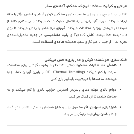
طراحی و کیفیت ساخت؛ کوچک، محکم، آماده‌ی سفر
F14
با ابعاد جمع‌وجور و وزن مناسب، بدون سنگین کردن گوشی،
تماس مؤثر با بدنه
ایجاد می‌کند. فریم آلومینیومی به انتقال حرارت کمک می‌کند و پوسته‌ی ABS از
ضربه/خراش‌های روزمره محافظت می‌کند.
گیره‌ی نرم
فشار را پخش می‌کند تا روی
قاب/بدنه خط نیفتد.
کابل Type-C
و
پلیت مغناطیسی
در جعبه تکمیل‌کننده‌ی
تجربه‌اند—از جیب تا میز کار و سفر، همیشه
آماده‌ی استفاده
است.
خنک‌سازی هوشمند؛ اثرش را «در بازی» حس می‌کنی
کاهش دما = ثبات عملکرد:
وقتی SoC داغ می‌شود، گوشی برای محافظت،
سرعت را کم می‌کند (Thermal Throttling). F14 با پایین آوردن دما، اجازه
می‌دهد
ساعت‌ها
با فریم‌ریت پایدارتر بازی کنی.
دوام باتری بهتر:
دمای پایین‌تر، استرس حرارتی باتری را کم می‌کند و به
سلامت بلندمدت
آن کمک می‌کند.
شارژ/بازی هم‌زمان:
اگر مشغول بازی و شارژ هم‌زمان هستی، F14 با دفع گرما،
از
داغ شدن بیش‌ازحد
جلوگیری می‌کند.