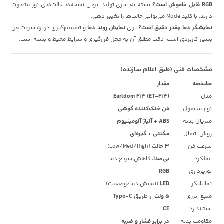
RGB قابل خاموش است؟
بسته به سری تولید، برخی نسخه‌ها حالت‌های نور متفاوت
دارند. با کلید Mode می‌توانی حالت‌ها را تغییر دهی.
نمایشگر دما چقدر دقیق است؟
برای
نمایش روند دما
و تصمیم‌گیری درباره سرعت فن
بسیار کاربردی است؛ دقت مطلق آن به محل قرارگیری و شرایط محیط وابسته است.
مشخصات فنی (طبق اعلام سازنده)
مشخصه
مقدار
مدل
Earldom F14 (ET-F14)
نوع محصول
فن خنک‌کننده گوشی
متریال بدنه
ABS + آلیاژ آلومینیوم
روش اتصال
مگنتی
+
گیره‌ای
سرعت فن
۳ حالت
(Low/Med/High)
عملکرد
بی‌صدا
، کاهش سریع دما
نورپردازی
RGB
نمایشگر
LED
(نمایش دما/وضعیت)
منبع انرژی
۵ ولت
از طریق
Type-C
استاندارد
CE
مقاومت بدنه
در برابر فشار و ضربه