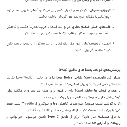
کابل Type-C را وصل کن
و با دکمه، سرعت دلخواه را انتخاب کن.
تهویه‌ی محیطی:
اگر در محیط خیلی گرم بازی می‌کنی، گوشی را روی سطح نرم
(پتو/بالش) نگذار؛ اجازه بده هوا گردش داشته باشد.
قاب‌های خیلی ضخیم/فلزی
می‌توانند انتقال حرارت/قدرت مگنت را کاهش
دهند—در صورت امکان از
قاب نازک
یا نصب گیره‌ای استفاده کن.
ایمنی:
از رطوبت/باران دور نگه دار؛ کابل را تا حد ممکن از ناحیه‌ی دست خارج
کن تا مزاحم گیم‌پلی نشود.
پرسش‌های کوتاه، پاسخ‌های دقیق (FAQ)
صدای فن آزاردهنده است؟
طراحی
Low-Noise
دارد؛ در حالت Low/Medium تقریبا
مزاحمتی حس نمی‌شود و برای استریم/کلاس مناسب است.
با همه‌ی گوشی‌ها سازگار است؟
بله؛ با
گیره
برای همه مدل‌ها و با
مگنت
برای
گوشی‌های دارای سیستم مغناطیسی یا پلیت داخل جعبه.
آیا به گوشی آسیب می‌زند؟
خیر؛ هدف،
کاهش دما
و جلوگیری از Throttle است. فقط
گیره را بیش از حد سفت نکن و از ناحیه‌های حساس (لنز) دور نگه دار.
به برق مستقیم نیاز دارد؟
انرژی از طریق
Type-C
تأمین می‌شود—می‌توانی از
پاوربانک
یا
آداپتور ۵V
استفاده کنی.