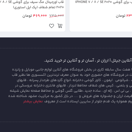
کاور شفاف مناسب برای گوشی iPHONE 7 / 8 / SE 2020
قاب اورجینال مگ سیف 
2020 تمام شفاف (پک اپل استوری)
23
تومان
735,000
469,000
تومان
این جیتل | ارزان تر ، آسان تر و آنلاین تر خرید کنید.
 هفت سال سابقه کاری در بخش فروشگاه های آنلاین لوازم جانبی موبایل و پانزده
ت در فروشگاه های حضوری خود به عنوان معرف ترندترین اکسسوری ها نظیر قاب
یائومی . ایفون ، کاور گوشی دخترانه ،انواع گاردهای طرحدار پسرانه ، قابهای
و بتمنی ، کیس های شفاف محافظ لنزدار ، قابهای فانتزی دخترانه عروسکی در
، بی تی اس ، ژله ای ، ساده جدید ،طلایی گلس گوشی و محافظ صفحه نمایش شیشه
قیمت ارزان و جشنواره های فروش و ..... در بازار کشور به مرکزیت مشهد شناخته شده
یم همواره یک قدم جلوتر از سایرین ایستاده است.از معروف
نمایش بیشتر