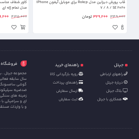
قاب پورش دیزاین مدل Rokcp برای موبایل آیفون iPhone
7 / 8 / SE 2020
مدل تمام ژله ای
349,000
329,200
تومان
435,000
9,200
فروشگاه آنل
جیتل
راهنمای خرید
مجموعه جیتل ، با
راههای ارتباطی
رویه بازگردانی کالا
سال سابقه فعالی
درباره جیتل
راهنمای پرداخت
گوشی سامسونگ ، ش
ضدضربه سیلیکونی 
بلاگ جیتل
ارسال سفارش
زمینه های سنگی 
همکاری با جیتل
ثبت سفارش
ای و سرامیکی با 
و با واردات مستق