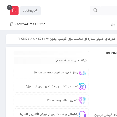
0
پروفایل
989354504338
اول
کاورهای اکلیلی ستاره ای مناسب برای گوشی ایفون IPHONE 7 / 8 / SE 2020
افزودن به علاقه مندی
ارسال فوری (تا امروز جمعه ساعت 17)
ضمانت بازگشت وجه (تا 7 روز پس از تحویل)
تضمین اصالت و سلامت کالا
پشتیبانی و خدمات پس از فروش (آنلاین و تلفنی)
گ که گوشی ایفون