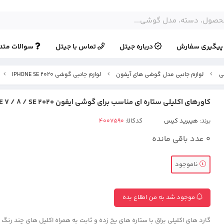
یگیری سفارش
درباره جیتل
تماس با جیتل
سوالات متد
ی
لوازم جانبی مدل گوشی های آیفون
لوازم جانبی گوشی IPHONE SE 2020
کاورهای اکلیلی ستاره ای مناسب برای گوشی ایفون IPHONE 7 / 8 / SE 2020
برند:
هیبرید کیس
کدکالا:
0
عدد باقی مانده
ناموجود
موجود شد به من اطلاع بده
گارد های اکلیلی براق با ستاره های یخ زده و ثابت به همراه اکلیل های چند رن