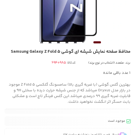
محافظ صفحه نمایش شیشه ای گوشی Samsung Galaxy Z Fold 5
برند:
متعدد (انتخاب در نوع برند)
کدکالا:
1
عدد باقی مانده
بهترین گلس گوشی (با ضربه گیری بالا) سامسونگ گلکسی Z Fold 5 موجود
در بازار مدل Oryxus میباشد که از جنس شیشه حرارت دیده با سختی 9H و
قابلیت ضربه گیری 99 درصدی میباشد.این گلس فینگر تاچ است و مشکلی
بابت حسگر اثر انگشت نخواهید داشت.
موجود است
ارسال فوری (تا امروز پنجشنبه ساعت 17)