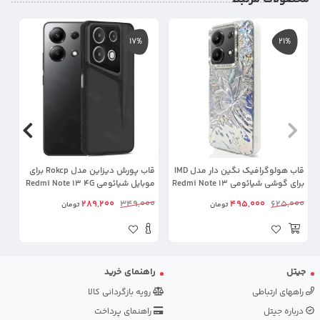
17%
21%
قاب هولوگرافیک نگین دار مدل IMD
قاب پورش دیزاین مدل Rokcp برای
برای گوشی شیائومی Redmi Note 13
موبایل شیائومی Redmi Note 13 4G
 4G
4G
00
289,200
349,000
495,000
625,000
تومان
تومان
جیتل
راهنمای خرید
راههای ارتباطی
رویه بازگردانی کالا
درباره جیتل
راهنمای پرداخت