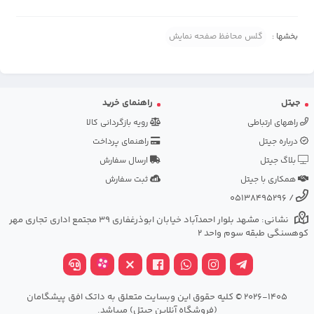
بخشها :
گلس محافظ صفحه نمایش
جیتل
راهنمای خرید
راههای ارتباطی
رویه بازگردانی کالا
درباره جیتل
راهنمای پرداخت
بلاگ جیتل
ارسال سفارش
همکاری با جیتل
ثبت سفارش
05138495296
/
نشانی: مشهد بلوار احمدآباد خیابان ابوذرغفاری 39 مجتمع اداری تجاری مهر
کوهسنگی طبقه سوم واحد 2
2026-1405 © کلیه حقوق این وبسایت متعلق به داتک افق پیشگامان
(فروشگاه آنلاین جیتل) میباشد.