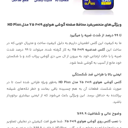
ویژگی‌های منحصربفرد محافظ صفحه گوشی هواوی Y5 2019 مدل
HD Plus
تا 99 درصد از شدت ضربه را میگیرد
ما به کیفیت این گلس اطمینان داریم.به دلیل کیفیت ساخت و متریال خوبی که در
ساخت این
گلس ضدضربه Y5 2019
به کار گرفته شده، میتواند تا 99 درصد شدت
ضربه را با حالت ارتجاعی خود به بیرون از ال سی دی گوشی پرتاب کند و با شکستن
خود مانع از آسیب به گوشی شما شود.
ایمنی بالا با طراحی ضد شکستگی
گلس گوشی هواوی Y5 2019 مدل HD Plus
به‌طور ویژه طراحی شده است تا در
صورت شکست، قطعات آن به هم چسبیده باقی بمانند و خطر تکه‌های شیشه
پراکنده به حداقل برسد. این ویژگی باعث می‌شود که از ایمنی بیشتری برخوردار
باشید.
وضوح عالی و شفافیت 99.9%
با
نصب گلس روی گوشی هواوی Y5 2019
، شما هیچ افت کیفیتی در نمایش تصاویر
و ویدئوها مشاهده نخواهید کرد. گلس HD Plus شفافیت 99.9% دارد و تجربه بصری