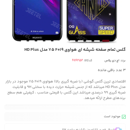
گلس تمام صفحه شیشه ای هواوی Y5 2019 مدل HD Plus
برند:
اچ دی پلاس
کدکالا:
3
عدد باقی مانده
اقتصادی ترین گلس گوشی (با ضربه گیری بالا) هواوی Y5 2019 موجود در بازار
مدل HD Plus میباشد که از جنس شیشه حرارت دیده با سختی 9H و قابلیت
ضربه گیری 99 درصدی میباشد.این گلس با قیمتی مناسب ، کیفیتی هم سطح
برندهای مطرح ارائه میدهد.
موجود است
ارسال فوری (تا امروز یکشنبه ساعت 17)