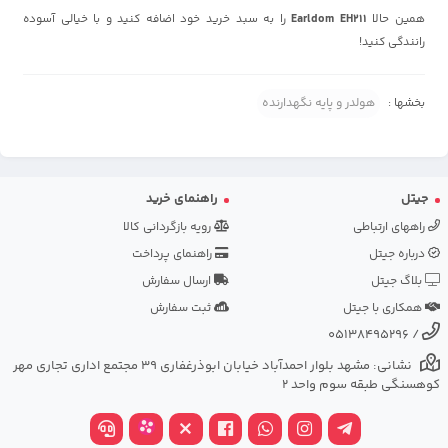
همین حالا
Earldom EH211
را به سبد خرید خود اضافه کنید و با خیالی آسوده
رانندگی کنید!
بخشها :
هولدر و پایه نگهدارنده
جیتل
راهنمای خرید
راههای ارتباطی
رویه بازگردانی کالا
درباره جیتل
راهنمای پرداخت
بلاگ جیتل
ارسال سفارش
همکاری با جیتل
ثبت سفارش
05138495296
/
نشانی: مشهد بلوار احمدآباد خیابان ابوذرغفاری 39 مجتمع اداری تجاری مهر
کوهسنگی طبقه سوم واحد 2