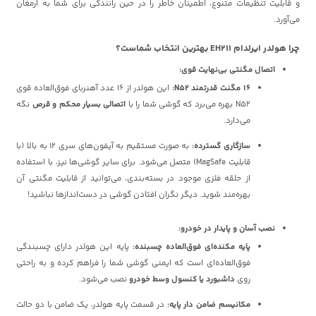
و قابلیت تنظیمات متنوع، اطمینان خاطر را در حین رانندگی برای شما به ارمغان
می‌آورد.
چرا هولدر ایرلدام EH211 بهترین انتخاب شماست؟
اتصال مگنتی بی‌نهایت قوی:
16 مگنت قدرتمند N52:
این هولدر از 16 عدد آهنربای فوق‌العاده قوی
N52 بهره می‌برد که گوشی شما را با
اتصالی بسیار محکم و قرص
نگه
می‌دارد.
سازگاری گسترده:
به صورت مستقیم به آیفون‌های سری 12 به بالا (با
قابلیت MagSafe) متصل می‌شود. برای سایر گوشی‌ها نیز، با استفاده
از حلقه فلزی موجود در بسته‌بندی، می‌توانید از قابلیت مگنتی آن
بهره‌مند شوید. دیگر نگران افتادن گوشی در دست‌اندازها نباشید!
نصب آسان و پایدار در خودرو:
پایه مکنده‌ای فوق‌العاده چسبنده:
پایه این هولدر دارای چسبندگی
فوق‌العاده‌ای است که ایمنی گوشی شما را فراهم کرده و به راحتی
روی
داشبورد یا کنسول وسط خودرو
نصب می‌شود.
مکانیسم ضامن دار پایه:
در قسمت پایه هولدر، یک ضامن با دو حالت