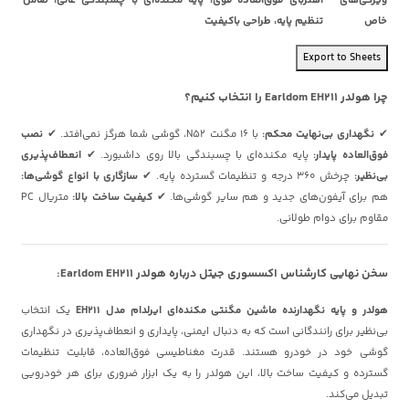
خاص
تنظیم پایه، طراحی باکیفیت
Export to Sheets
چرا هولدر Earldom EH211 را انتخاب کنیم؟
✔
نگهداری بی‌نهایت محکم:
با 16 مگنت N52، گوشی شما هرگز نمی‌افتد. ✔
نصب
فوق‌العاده پایدار:
پایه مکنده‌ای با چسبندگی بالا روی داشبورد. ✔
انعطاف‌پذیری
بی‌نظیر:
چرخش 360 درجه و تنظیمات گسترده پایه. ✔
سازگاری با انواع گوشی‌ها:
هم برای آیفون‌های جدید و هم سایر گوشی‌ها. ✔
کیفیت ساخت بالا:
متریال PC
مقاوم برای دوام طولانی.
سخن نهایی کارشناس اکسسوری جیتل درباره هولدر Earldom EH211:
هولدر و پایه نگهدارنده ماشین مگنتی مکنده‌ای ایرلدام مدل EH211
یک انتخاب
بی‌نظیر برای رانندگانی است که به دنبال ایمنی، پایداری و انعطاف‌پذیری در نگهداری
گوشی خود در خودرو هستند. قدرت مغناطیسی فوق‌العاده، قابلیت تنظیمات
گسترده و کیفیت ساخت بالا، این هولدر را به یک ابزار ضروری برای هر خودرویی
تبدیل می‌کند.