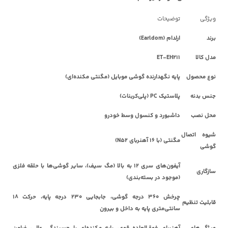
ویژگی
توضیحات
برند
ارلدام (Earldom)
مدل کالا
ET-EH211
نوع محصول
پایه نگهدارنده گوشی موبایل (مگنتی مکنده‌ای)
جنس بدنه
پلاستیک PC (پلی‌کربنات)
محل نصب
داشبورد و کنسول وسط خودرو
شیوه اتصال
مگنتی (با 16 آهنربای N52)
گوشی
آیفون‌های سری 12 به بالا (مگ سیف)، سایر گوشی‌ها با حلقه فلزی
سازگاری
(موجود در بسته‌بندی)
چرخش 360 درجه گوشی، جابجایی 230 درجه پایه، حرکت 18
قابلیت تنظیم
سانتی‌متری پایه به داخل و بیرون
ویژگی‌های
آهنربای فوق‌العاده قوی، پایه مکنده‌ای با چسبندگی عالی، ضامن