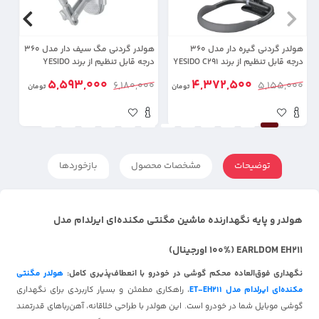
هولدر گردنی گیره دار مدل 360
هولدر گردنی مگ سیف دار مدل 360
هو
درجه قابل تنظیم از برند YESIDO C291
درجه قابل تنظیم از برند YESIDO
(100% اورجینال)
C332(100% اورجینال)
(100% اورجینال)
5,593,000
4,372,500
00
6,180,000
5,155,000
تومان
تومان
توضیحات
مشخصات محصول
بازخوردها
هولدر و پایه نگهدارنده ماشین مگنتی مکنده‌ای ایرلدام مدل
EARLDOM EH211 (100% اورجینال)
نگهداری فوق‌العاده محکم گوشی در خودرو با انعطاف‌پذیری کامل:
هولدر مگنتی
مکنده‌ای ایرلدام مدل ET-EH211
، راهکاری مطمئن و بسیار کاربردی برای نگهداری
گوشی موبایل شما در خودرو است. این هولدر با طراحی خلاقانه، آهن‌رباهای قدرتمند