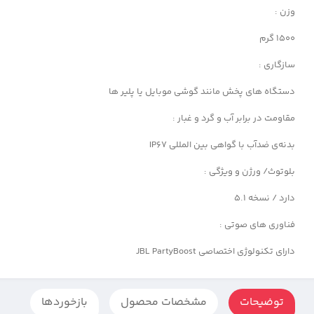
وزن :
1500 گرم
سازگاری :
دستگاه های پخش مانند گوشی موبایل یا پلیر ها
مقاومت در برابر آب و گرد و غبار :
بدنه‌ی ضدآب با گواهی بین المللی IP67
بلوتوث/ ورژن و ویژگی :
دارد / نسخه 5.1
فناوری‌ های صوتی :
دارای تکنولوژی اختصاصی JBL PartyBoost
توضیحات
مشخصات محصول
بازخوردها