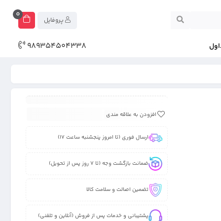
0
پروفایل
989354504338
اول
افزودن به علاقه مندی
ارسال فوری (تا امروز پنجشنبه ساعت 17)
ضمانت بازگشت وجه (تا 7 روز پس از تحویل)
تضمین اصالت و سلامت کالا
پشتیبانی و خدمات پس از فروش (آنلاین و تلفنی)