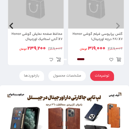
گلس پرایوسی فیلم گوشی Honor
محافظ صفحه نمایش گوشی Honor
X7 (28 درجه اورجینال)
X7 آنتی استاتیک اورجینال
مد
239,200
319,000
00
249,000
449,000
تومان
تومان
توضیحات
مشخصات محصول
بازخوردها