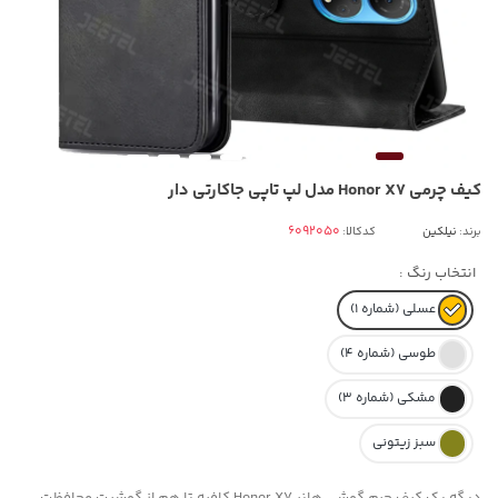
کیف چرمی Honor X7 مدل لپ تاپی جاکارتی دار
برند:
نیلکین
کدکالا:
انتخاب رنگ :
عسلی (شماره 1)
طوسی (شماره 4)
مشکی (شماره 3)
سبز زیتونی