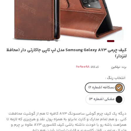
کیف چرمی Samsung Galaxy A73 مدل لپ تاپی جاکارتی دار (محافظ
لنزدار)
برند:
نیلکین
کدکالا:
انتخاب رنگ :
نسکافه (شماره 2)
مشکی (شماره 3)
دیگه یک کیف چرم گوشی سامسونگ A73 کافیه تا هم از گوشیت محافظت
کنی ، و هم تمام مدارک و کارت عابرتو به همراه پول نقد و هرچیزی که لازمه تا
همراهت باشه رو با خودت داشته باشی.کیف کلاسوری A73 علاوه بر چرم و
متریال مرغوب ، قفل کلاسوری و قابلیت استند شدن هم داره.