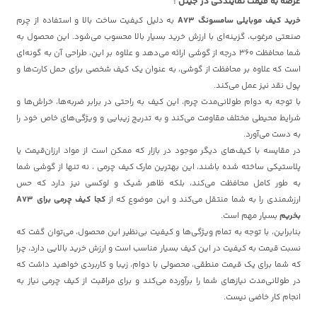
عرضه به قیمت نمایندگی در جیتل :
خرید کیف موبایلی سامسونگ A73
به دلیل کیفیت ساخت بالا و استفاده از چرم
صنعتی مرغوب، گزینه‌ای با ارزش خرید بسیار بالا محسوب می‌شود. این محصول به
شما محافظت 360 درجه از گوشی ارائه می‌دهد و علاوه بر این، طراحی آن به گونه‌ای
است که علاوه بر محافظت از گوشی، به عنوان یک کیف شخصی برای حمل کارت‌ها و
پول نقد نیز عمل می‌کند.
با توجه به دوام طولانی‌مدت چرم، این کیف به راحتی در برابر ضربه‌ها، خراش‌ها و
شرایط محیطی مختلف مقاومت می‌کند و به تدریج زیبایی و ویژگی‌های خاص خود را
به دست می‌آورد.
در مقایسه با کیف‌های دیگر موجود در بازار که ممکن است از مواد ارزان‌قیمت یا
پلاستیکی ساخته شده باشند، این بهترین مارک کیف چرمی ، نه تنها از گوشی شما
به طور کامل محافظت می‌کند، بلکه ظاهر شیک و لوکسی نیز دارد که حس
ارزشمندی را به شما منتقل می‌کند و این موضوع که از
کجا کیف چرمی برای A73
بخریم
بسیار مهم است.
بنابراین، با توجه به تمام ویژگی‌ها و کیفیت بی‌نظیر این محصول، می‌توان گفت که
نسبت قیمت به کیفیت در این کیف بسیار مناسب است و ارزش خرید بالایی دارد، چرا
که شما برای یک قیمت منطقی، محصولی با دوام، زیبا و کاربردی خواهید داشت که
در طولانی‌مدت نیازهای شما را برآورده می‌کند و برای مراقبت از کیف چرمی نیاز به
انجام کار خاضی نیست.