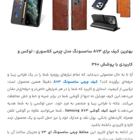
بهترین کیف برای A73 سامسونگ مدل چرمی کلاسوری : لوکس و
کاربردی با پوشش 360
آیا تا به حال محصولی دیده‌اید که تمام نیازهای روزمره شما را در یک طراحی زیبا و
حرفه‌ای برآورده کند؟
کیف چرمی سامسونگ A73
دقیقاً همین محصول است؛
ترکیبی از کیفیت، استایل و کاربرد که شما را در هر شرایطی خاص‌تر و حرفه‌ای‌تر نشان
می‌دهد.
این کیف موبایل نه تنها از گوشی شما در برابر ضربه و خط و خش محافظت
می‌کند، بلکه با طراحی زیبا و منحصر به فرد خود، حس لوکسی را به شما هدیه
می‌دهد.با
خرید کیف گوشی Samsung A73
، شما می‌توانید علاوه بر گوشی تلفن
همراه، کارت‌های بانکی، پول نقد و مدارک خود را نیز حمل کنید و یک محصول چند
کاره و کاربردی داشته باشید.
در ادامه به انواع کاربرد این
محافظ چرمی سامسونگ ای 73
و متریال ساخت آن با
جزئیات کامل میپردازیم.