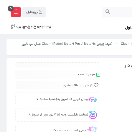
0
پروفایل
989354504338
اول
کیف چرمی Xiaomi Redmi Note 9 Pro / Note 9s مدل لپ تاپی
موجود است
افزودن به علاقه مندی
ارسال فوری (تا امروز پنجشنبه ساعت 17)
ضمانت بازگشت وجه (تا 7 روز پس از تحویل)
تضمین اصالت و سلامت کالا