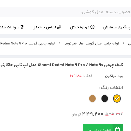
یگیری سفارش
درباره جیتل
تماس با جیتل
سوالات متد
ی
لوازم جانبی مدل گوشی های شیائومی
لوازم جانبی گوشی Xiaomi Redmi Note 9 Pro
کیف چرمی Xiaomi Redmi Note 9 Pro / Note 9s مدل لپ تاپی جاکارتی دار
برند:
نیلکین
کدکالا:
انتخاب رنگ :
449,200
535,000
تومان
افزودن به سبد