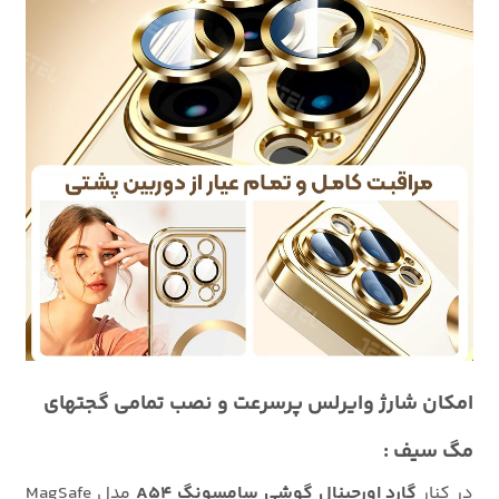
امکان شارژ وایرلس پرسرعت و نصب تمامی گجتهای
مگ سیف :
در کنار
گارد اورجینال گوشی سامسونگ A54
مدل MagSafe