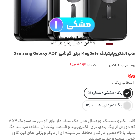
قاب الکتروپلیتینگ MagSafe برای گوشی Samsung Galaxy A54
برند:
کیس اف اکس
کدکالا:
ویژه
انتخاب رنگ :
رنگ (مشکی) شماره (1)
رنگ (نقره ای) شماره (2)
قاب الکترو پلیتینگ اورجینال مدل مگ سیف دار برای گوشی سامسونگ A54
که دور آن از رنگ بندی براق الکتروپلیتد و قسمت پشت آن شفاف میباشد.مگ
سیف با 36 آهنربا در کنار محافظ لنز شیشه ای از دیگر ویژگی های این کاور
خوش دست و جذاب میباشد.