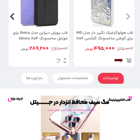
قاب هولوگرافیک نگین دار مدل IMD
قاب پورش دیزاین مدل Rokcp برای
برای گوشی سامسونگ گلکسی A54
موبایل سامسونگ Galaxy A54
موب
289,200
495,000
00
349,000
625,000
تومان
تومان
توضیحات
مشخصات محصول
بازخوردها