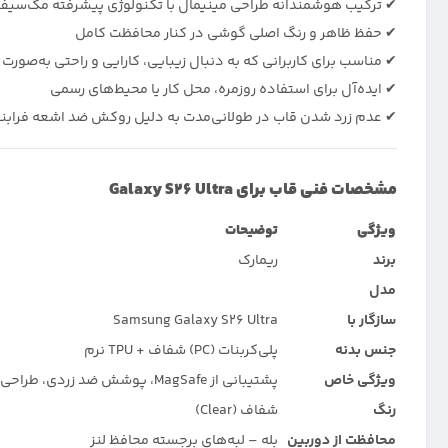
✔ ترکیب هوشمندانه طراحی مینیمال با تکنولوژی پیشرفته مگ‌سیف
✔ حفظ ظاهر و رنگ اصلی گوشی در کنار محافظت کامل
✔ مناسب برای کاربرانی که به دنبال زیبایی، کارایی و راحتی به‌صور
✔ ایده‌آل برای استفاده روزمره، محل کار یا محیط‌های رسمی
✔ عدم زرد شدن قاب در طولانی‌مدت به دلیل روکش ضد اشعه فراب
مشخصات فنی قاب برای Galaxy S26 Ultra
ویژگی
توضیحات
برند
ریمارک
مدل
سازگار با
Samsung Galaxy S26 Ultra
جنس بدنه
پلی‌کربنات (PC) شفاف + TPU نرم
ویژگی خاص
پشتیبانی از MagSafe، پوشش ضد زردی، طراحی شفاف
رنگ
شفاف (Clear)
محافظت از دوربین
بله – لبه‌های برجسته محافظ لنز