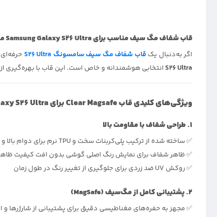
قاب شفاف مگ سیف مناسب برای Samsung Galaxy S26 Ultra مدل – شفافیت همراه با تکنولوژی مغناطیسی
اگر به‌دنبال یک
قاب شفاف مگ سیف سامسونگ S26 Ultra
حرفه‌ای 
S26 Ultra
انتخابی هوشمندانه و خاص است. این قاب با بهره‌گیری از 
ویژگی‌های کلیدی قاب Clear Magsafe برای Galaxy S26 Ultra
1. طراحی شفاف با مقاومت بالا
✅ ساخته شده از ترکیب پلی‌کربنات سخت و TPU نرم برای دوام بالا و انعطاف مناسب
✅ ظاهر شفاف برای نمایش رنگ اصلی گوشی بدون افت کیفیت ظاه
✅ روکش UV ضد زردی برای جلوگیری از تغییر رنگ در طول زمان
2. پشتیبانی کامل از مگ‌سیف (MagSafe)
✅ مجهز به حفره‌های مغناطیسی دقیق برای پشتیبانی از شارژرها 