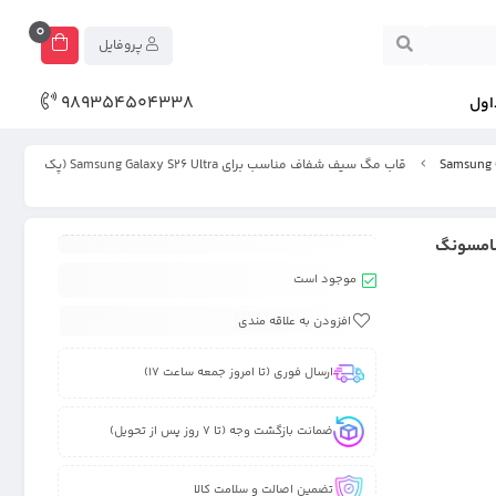
0
پروفایل
989354504338
اول
قاب مگ سیف شفاف مناسب برای Samsung Galaxy S26 Ultra (پک
Samsung Galaxy S26 Ultr (پک سامسونگ
موجود است
افزودن به علاقه مندی
ارسال فوری (تا امروز جمعه ساعت 17)
ضمانت بازگشت وجه (تا 7 روز پس از تحویل)
تضمین اصالت و سلامت کالا